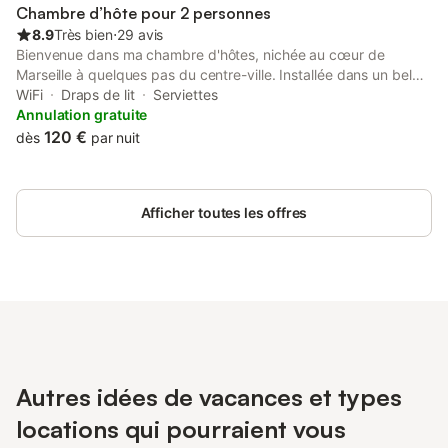
l'italienne sauf pour la chambre Cucuron qui dispose
Chambre d’hôte pour 2 personnes
8.9
Très bien
⋅
29 avis
Bienvenue dans ma chambre d'hôtes, nichée au cœur de
Marseille à quelques pas du centre-ville. Installée dans un bel
immeuble Art Déco, l'appartement vous invite à découvrir
WiFi
Draps de lit
Serviettes
l'élégance architecturale de ces demeures d'exception, avec
Annulation gratuite
leurs volumes généreux et leurs détails soignés. La chambre
120 €
dès
par nuit
dispose de sa propre salle de bain et du Wi-Fi. Comme il est
d'usage dans les immeubles Art Déco, les toilettes sont
séparées de la salle de bain, une particularité architecturale
Afficher toutes les offres
propre à ces bâtiments de caractère. Un petit-déjeuner est
inclus dans votre séjour pour bien commencer la journée.
L'ambiance est calme et accueillante, idéale pour se détendre.
Je serai heureuse de vous accueillir et de partager avec vous
mes adresses préférées de Marseille.
Autres idées de vacances et types
locations qui pourraient vous