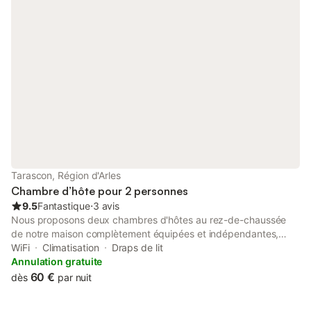
principale aux tons ocre et bleu. Exposée Sud avec vue sur le
mont Concors.
Tarascon, Région d'Arles
Chambre d’hôte pour 2 personnes
9.5
Fantastique
⋅
3 avis
Nous proposons deux chambres d'hôtes au rez-de-chaussée
de notre maison complètement équipées et indépendantes,
dont une dispose d'un extérieur. Les chambres sont climatisées
WiFi
Climatisation
Draps de lit
et disposent chacune d'un couchage en 160, d'une kitchenette
Annulation gratuite
et d'une salle d'eau privative. L'équipement des kitchenettes
60 €
dès
par nuit
permet de préparer et prendre des repas sur place. Pour le
petit-déjeuner, nous fournissons le café, le thé, le lait, le