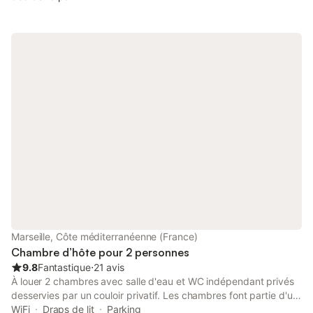
avril. Pendant la saison estivale nous louons à la semaine. Le
tarif comprend le petit déjeuner et la taxe de séjour.
Marseille, Côte méditerranéenne (France)
Chambre d’hôte pour 2 personnes
9.8
Fantastique
⋅
21 avis
À louer 2 chambres avec salle d'eau et WC indépendant privés
desservies par un couloir privatif. Les chambres font partie d'un
appartement situé dans une résidence très calme en bordure du
WiFi
Draps de lit
Parking