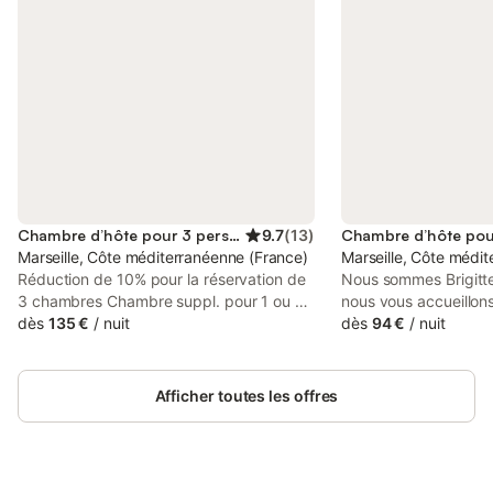
Chambre d’hôte pour 3 personnes
9.7
(
13
)
Marseille, Côte méditerranéenne (France)
Marseille, Côte médi
Réduction de 10% pour la réservation de
Nous sommes Brigitte
3 chambres Chambre suppl. pour 1 ou 2
nous vous accueillon
enfants de 10 à 18 ans (petit déjeuner
dès
135 €
/
nuit
du Roucas Blanc, au 
dès
94 €
/
nuit
compris) : - 90€/nuitée - 100€/nuitée en
mais au calme et en p
haute saison (du 15 mai au 15
à la mer. Nous prop
septembre) Christine vous accueille dans
d'hôtes, avec petit d
Afficher toutes les offres
sa maison d'hôtes "La Bastide de Patou"
table face à la mer, 
dans laquelle elle occupe une partie
maison inclus. Elles 
privative pour demeurer avec discrétion
équipées de chauffage
à votre écoute et vous offrir un séjour
volets et wifi. La pre