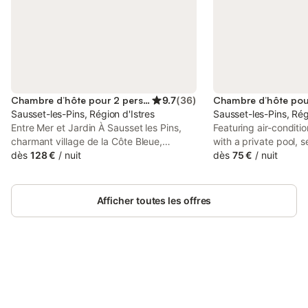
Chambre d’hôte pour 2 personnes
9.7
(
36
)
Sausset-les-Pins, Région d'Istres
Sausset-les-Pins, Rég
Entre Mer et Jardin À Sausset les Pins,
Featuring air-condit
charmant village de la Côte Bleue,
with a private pool, 
idéalement situé près de Marseille, des
dès
128 €
/
nuit
terrace, Mer et Soleil
dès
75 €
/
nuit
magnifiques calanques de la Côte Bleue,
les-Pins. The propert
Martigues, Aix-en-Provence et la
garden views, and is
Camargue, une chambre d'hôte tout
Terrasses du Port Sh
Afficher toutes les offres
confort vous attend avec un petit coin
salon et une kitchenette. La propriété se
trouve à 5 minutes à pied du centre du
village et de la gare SNCF (Marseille
accessible en 35 minutes par le
pittoresque petit train de la Côte Bleue),
Connectez-vous et économisez
Se connecter
et à 10 minutes à pied des plages. Un
jusqu'à 10% sur nos logements.
gîte indépendant pour 2 personnes est