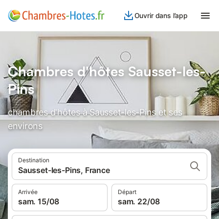
Ouvrir dans l’app
Chambres d'hôtes Sausset-les-
Pins
chambres d'hôtes à Sausset-les-Pins et ses
environs
Destination
Sausset-les-Pins, France
Arrivée
Départ
sam. 15/08
sam. 22/08