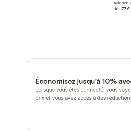
Avignon 
Station, 
dès
77 €
with air 
bathroom
Économisez jusqu’à 10% av
Lorsque vous êtes connecté, vous voyez
prix et vous avez accès à des réduction
Se connecter ou s'inscrire