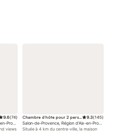
9.6
(
74
)
Chambre d’hôte pour 2 personnes
9.3
(
145
)
-en-Provence
Salon-de-Provence, Région d'Aix-en-Provence
and views
Située à 4 km du centre-ville, la maison