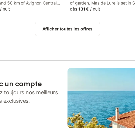
and 50 km of Avignon Central
of garden, Mas de Lure is set in 
Le Mas des Vergers offers rooms
/
nuit
Provence, 43 km from Parc des
dès
131 €
/
nuit
conditioning and a private
Expositions Avignon. The guest h
 in Salon-de-Provence.
housed in a building dating from 
49 km from the Arles Amphitheat
Afficher toutes les offres
ec un compte
 toujours nos meilleurs
s exclusives.