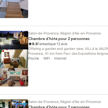
Salon-de-Provence, Région d'Aix-en-Provence
Chambre d’hôte pour 2 personnes
9.3
Fantastique
⋅
12 avis
Offering a garden and garden view, VILLA la VALEN
Provence, 41 km from Parc des Expositions Avigno
Amphitheatre. It is located 50 km from Avignon Centr
Piscine
WiFi
Internet
day security.
Salon-de-Provence, Région d'Aix-en-Provence
Chambre d’hôte pour 2 personnes