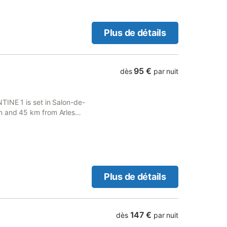
Plus de détails
95 €
dès
par nuit
TINE 1 is set in Salon-de-
n and 45 km from Arles
al Station and offers full-
Plus de détails
147 €
dès
par nuit