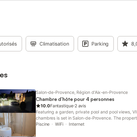
torisés
Climatisation
Parking
8,
es
Salon-de-Provence, Région d'Aix-en-Provence
Chambre d’hôte pour 4 personnes
10.0
Fantastique
⋅
2 avis
Featuring a garden, private pool and pool views,
chambres is set in Salon-de-Provence. The proper
and is 41 km from Parc des Expositions Avignon an
Piscine
WiFi
Internet
Amphitheatre.