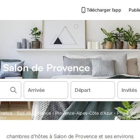
Télécharger l’app
Publi
 Salon de Provence
Arrivée
Départ
Invités
·
·
·
·
France
Sud de la France
Provence-Alpes-Côte d'Azur
Provence
chambres d'hôtes à Salon de Provence et ses environs