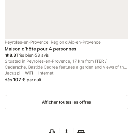
dans vot
Peyrolles-en-Provence, Région d'Aix-en-Provence
Maison d’hôte pour 4 personnes
8.3
Très bien
⋅
58 avis
Situated in Peyrolles-en-Provence, 17 km from ITER /
Cadarache, Bastide Cedrea features a garden and views of the
garden. This property offers access to a terrace, free private
Jacuzzi
WiFi
Internet
parking and free WiFi. The guest house has private entrance.
107 €
dès
par nuit
Afficher toutes les offres