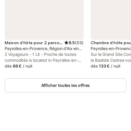
Maison d’hôte pour 2 personnes
8.5
(
53
)
Peyrolles-en-Provence, Région d'Aix-en-Provence
Peyrolles-en-Provenc
2 Voyageurs - 1 Lit - Proche de toutes
Sur le Grand Site Con
commodités is located in Peyrolles-en-
la Bastide Cedrea vo
Provence. The property features garden
dès
66 €
/
nuit
de la Provence dans u
dès
133 €
/
nuit
views. Free WiFi is available throughout
proche d'une nature 
the property and ITER / Cadarache is 18
découvrir les village
km away.
Provence, les Gorges
Afficher toutes les offres
Valensole, Marseille, 
et plus encore. Caroli
propriétaires, vous a
au mieux vos visites
détendre en compagn
Connectez-vous et économisez
cigales dans le jardin
Se connecter
jusqu'à 10% sur nos logements.
exclusivement réservé
transats). Après de 