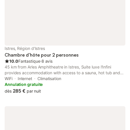
Istres, Région d'Istres
Chambre d’hôte pour 2 personnes
10.0
Fantastique
⋅
8 avis
45 km from Arles Amphitheatre in Istres, Suite luxe l'Infini
provides accommodation with access to a sauna, hot tub and
spa facilities. This property offers access to a terrace, free
WiFi
Internet
Climatisation
private parking and free WiFi. Guests can make use of a
Annulation gratuite
garden.
285 €
dès
par nuit