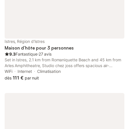
Istres, Région d'Istres
Maison d’hôte pour 3 personnes
9.3
Fantastique
⋅
27 avis
Set in Istres, 2.1 km from Romaniquette Beach and 45 km from
Arles Amphitheatre, Studio chez joss offers spacious air-
conditioned accommodation with a terrace and free WiFi. The
WiFi
Internet
Climatisation
guest house is fitted with a satellite flat-screen TV.
111 €
dès
par nuit