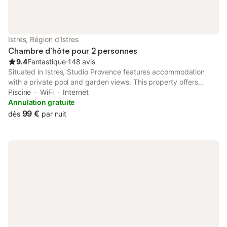
Istres, Région d'Istres
Chambre d’hôte pour 2 personnes
9.4
Fantastique
⋅
148 avis
Situated in Istres, Studio Provence features accommodation
with a private pool and garden views. This property offers
access to a terrace, free private parking and free WiFi. The
Piscine
WiFi
Internet
property is non-smoking and is located 43 km from Arles
Annulation gratuite
Amphitheatre.
99 €
dès
par nuit