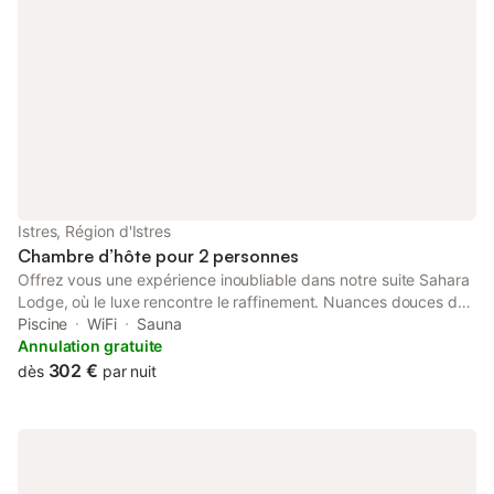
Istres, Région d'Istres
Chambre d’hôte pour 2 personnes
Offrez vous une expérience inoubliable dans notre suite Sahara
Lodge, où le luxe rencontre le raffinement. Nuances douces de
meringue et de noisette, la suite Sahara Lodge est un espace
Piscine
WiFi
Sauna
lumineux et aéré. La grande fenêtre laisse entrer la lumière
Annulation gratuite
naturelle, inondant la pièce d'une clarté chaleureuse. Sa
302 €
dès
par nuit
cheminée centrale et son lit King Size surélevé dégagent une
sensation de calme et de raffinement. Un coin salon confortable,
vous invite à vous détendre. Cette Suite est également équipée
d'une baignoire balnéo, ainsi que d’un immense couloir de
double douche.