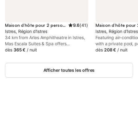
Maison d’hôte pour 2 personnes
9.6
(
41
)
Istres, Région d'Istres
Istres, Région d'Istres
34 km from Arles Amphitheatre in Istres,
Featuring air-condit
Mas Escala Suites & Spa offers
with a private pool, 
accommodation with access to a sauna,
dès
365 €
/
nuit
terrace, La Suite Cô
dès
208 €
/
nuit
hot tub and spa facilities. The
Piscine, Sauna & Jacuz
accommodation features a year-round
located in Istres. Thi
outdoor pool, a spa bath and a sauna.
access to a patio and
Afficher toutes les offres
parking.
Connectez-vous et économisez
Se connecter
jusqu'à 10% sur nos logements.