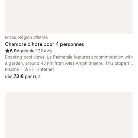
Istres, Région d'Istres
Chambre d’hôte pour 4 personnes
6.9
Agréable
⋅
122 avis
Boasting pool views, La Palmeraie features accommodation with
a garden, around 43 km from Arles Amphitheatre. This property
offers access to a terrace, free private parking and free WiFi.
Piscine
WiFi
Internet
73 €
dès
par nuit