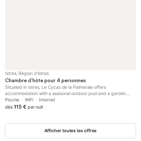
Istres, Région d'Istres
Chambre d’hôte pour 4 personnes
Situated in Istres, Le Cycas de la Palmeraie offers
accommodation with a seasonal outdoor pool and a garden.
This property offers access to a terrace, free private parking
Piscine
WiFi
Internet
and free WiFi.
115 €
dès
par nuit
Afficher toutes les offres