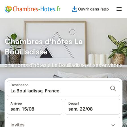
Ouvrir dans l’app
Chambres d'hôtes La
Bouilladisse
chambres d'hôtes à La Bouilladisse et ses environs
Destination
La Bouilladisse, France
Arrivée
Départ
sam. 15/08
sam. 22/08
Invités