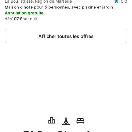
La Bouilladisse, Région de Marseille
10,0
Maison d’hôte pour 3 personnes, avec piscine et jardin
Annulation gratuite
dès
107 €
par nuit
Afficher toutes les offres
Connectez-vous et économisez
Se connecter
jusqu'à 10% sur nos logements.