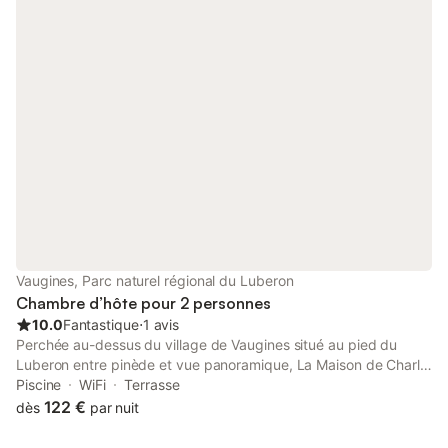
de vie se compose d'une chambre avec lit double queen size et
d'une alcôve comprenant un lit simple. Le tout équipé d'une
grande télévision, WiFi, plateau de courtoisie, penderie et
rangement donnant sur une terrasse avec vue sur cour arborée
suivie d'une salle de douche et d'un wc privatif.
Vaugines, Parc naturel régional du Luberon
Chambre d’hôte pour 2 personnes
10.0
Fantastique
⋅
1 avis
Perchée au-dessus du village de Vaugines situé au pied du
Luberon entre pinède et vue panoramique, La Maison de Charlie
vous propose des séjours calmes et reposants. Deux chambres
Piscine
WiFi
Terrasse
spacieuses, à la décoration soignée, une piscine avec plage
122 €
dès
par nuit
immergée et buses de massage, un jardin arboré. Vue
panoramique sur la montagne Sainte Victoire. les draps, le linge