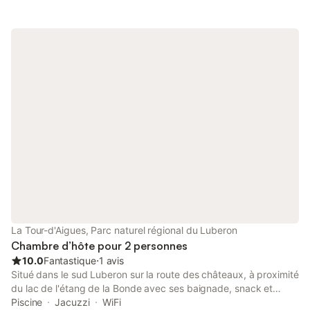
la nature un moment de détente et de quiétude, tout en
bénéficiant de la proximité de nombreux villages classés parmi
les plus beaux de France. Une belle piscine de 6 x 12 m,
exposée plein sud, est à votre disposition, ainsi que des
transats et hamacs. Chambre climatisée exposée Nord Est avec
un balconnet donnant sur l’entrée de la maison. Les fenêtres
sont équipées de moustiquaires. Une bouilloire ainsi qu’une
machine Nespresso sont à votre disposition
La Tour-d'Aigues, Parc naturel régional du Luberon
Chambre d’hôte pour 2 personnes
10.0
Fantastique
⋅
1 avis
Situé dans le sud Luberon sur la route des châteaux, à proximité
du lac de l'étang de la Bonde avec ses baignade, snack et
parcours de promenade, du lac de Peyrolles et son parc
Piscine
Jacuzzi
WiFi