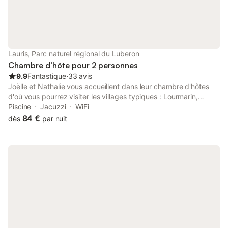
Lauris, Parc naturel régional du Luberon
Chambre d’hôte pour 2 personnes
9.9
Fantastique
⋅
33 avis
Joëlle et Nathalie vous accueillent dans leur chambre d'hôtes
d'où vous pourrez visiter les villages typiques : Lourmarin,
Gordes, Rustrel et assister aux festivals d'Avignon, La Roque
Piscine
Jacuzzi
WiFi
d'Anthéron (piano). Notre maison est située dans le Luberon
84 €
dès
par nuit
avec vue sur le village et la 'Sainte-Victoire'. La chambre est
dotée d'une entrée indépendante avec accès direct sur la
piscine et le Spa Le petit dejeuner traditionnel sera servi à partir
de 8h30. Pour le spa, réserver 24h a l'avance. Tarif 30€ pour 2
personnes l'heure, les peignoirs sont fournis.