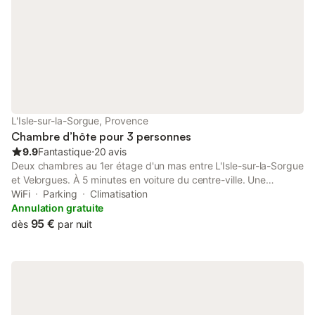
L'Isle-sur-la-Sorgue, Provence
Chambre d’hôte pour 3 personnes
9.9
Fantastique
⋅
20 avis
Deux chambres au 1er étage d'un mas entre L'Isle-sur-la-Sorgue
et Velorgues. À 5 minutes en voiture du centre-ville. Une
chambre de 22 m², et la 2ème de 26 m², salle de bain incluse
WiFi
Parking
Climatisation
qui fait 11 m² à elle seule. Les lits font 160 cm de large. Vous
Annulation gratuite
pourrez vous détendre dans le jardin, lire un livre ou faire un
95 €
dès
par nuit
barbecue. Les chambres donnent sur le jardin. Vous vous y
sentirez comme à la maison. Le petit déjeuner est composé de
fruits de saison du jardin en été. Boissons chaudes, gâteaux ou
viennoiseries suivant les jours. De la confiture maison avec les
fruits du jardin et du fromage. Sur demande, œufs ou bien
charcuterie. Un petit déjeuner copieux. Les draps et le linge de