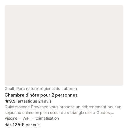
Goult, Parc naturel régional du Luberon
Chambre d’hôte pour 2 personnes
9.9
Fantastique
⋅
24 avis
Quintessence Provence vous propose un hébergement pour un
séjour au calme en plein cœur du « triangle d’or » Gordes,
Ménerbes et Bonnieux. Située sur une colline face au Petit
Piscine
WiFi
Climatisation
Luberon, notre maison vous accueille et offre aux amoureux de
125 €
dès
par nuit