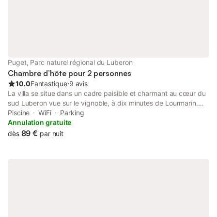
Puget, Parc naturel régional du Luberon
Chambre d’hôte pour 2 personnes
10.0
Fantastique
⋅
9 avis
La villa se situe dans un cadre paisible et charmant au cœur du
sud Luberon vue sur le vignoble, à dix minutes de Lourmarin.
Laurence et Philippe vous proposent 2 chambres
Piscine
WiFi
Parking
indépendantes climatisées avec terrasse privative, jardin avec
Annulation gratuite
des chênes verts et une piscine. Les randonneurs ont un grand
89 €
dès
par nuit
choix de chemins avec des départs de la maison, vous
découvrirez les villages typiques à seulement quelques km,
Lourmarin, Lauris, Cucuron, Ansouis ou de l'autre coté du
Luberon, Bonnieux, Lacoste, Roussillon... les festivals de la
Roque d'Anthéron et d'Aix en Provence à 35 minutes.