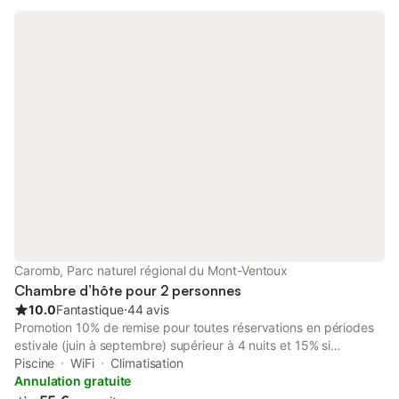
de toilette, le linge de piscine est compris dans le prix de la
chambre.
Caromb, Parc naturel régional du Mont-Ventoux
Chambre d’hôte pour 2 personnes
10.0
Fantastique
⋅
44 avis
Promotion 10% de remise pour toutes réservations en périodes
estivale (juin à septembre) supérieur à 4 nuits et 15% si
supérieur à 7 nuits ! Deux chambres Climatisées, en rez-de-
Piscine
WiFi
Climatisation
chaussée dans maison neuve. Donnant sur grande terrasse
Annulation gratuite
avec piscine et face au Mont Ventoux. Elles sont équipées