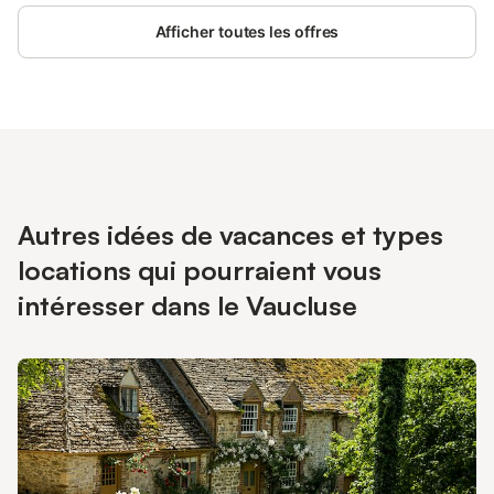
séjour reposant. Détendez-vous près de la piscine extérieure
Afficher toutes les offres
partagée aux Chambres d’hôtes Les Seignerolles à Pernes-les-
Fontaines. Profitez du jardin commun, de la terrasse couverte et
de la cuisine partagée équipée d’un micro-ondes et d’un
réfrigérateur pour préparer vos repas. Une place de parking
privée et ombragée est à votre disposition sur place. Nous
acceptons les animaux de compagnie, à condition qu'ils ne
restent pas seuls dans la chambre. Confitures et gâteaux faits
maison sont proposés au petit-déjeuner, servi sous le patio dans
le jardin ou à l’intérieur selon la météo.
Autres idées de vacances et types
locations qui pourraient vous
intéresser dans le Vaucluse