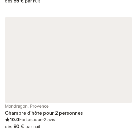
55 €
dès
par nuit
chacune d'une salle de bain individuelle (douche, WC et
lavabo). Lit de 160 ou possibilité de 2 lits d'une personne. Volets
roulants, téléviseur, WiFi, parking privé et clos, tous commerces
au village de Caromb situé à 800 m. Christine et Régis vous
accueilleront pour les petits déjeuners maison et vous aideront à
découvrir les beautés de leur région. Possibilité de réserver sur
notre site "www.chambredhotes-lesfigues.com" ou nous
contacter via Cybevasion.fr ... Mont Ventoux à 8 km, jolis
villages provençaux, marchés … Possibilité table d'hôte
uniquement le soir et sur réservation. La chambre d'hôtes "Les
Figues" également siège social de l'association "Bien être &
Métamorphose" qui propose sur réservation des soins
énergétique et de bien être… Gare TGV d'Avignon à 30 minutes,
Gare SNCF Carpentras à 15 minutes. Chambre équipée d'un
WC et de sa salle de bain individuelle. Promotion 10% de remise
pour toutes réservations en périodes estivale supérieur à 4 nuits
et 15% si supérieur à 7 nuits ! Table d'hôtes le soir uniquement
Mondragon, Provence
et sur réservation comprend Apéritif Plat Désert et boissons. En
Chambre d’hôte pour 2 personnes
cas
10.0
Fantastique
⋅
2 avis
90 €
dès
par nuit