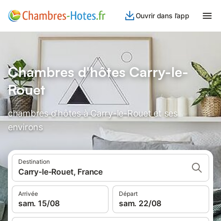
Ouvrir dans l’app
Chambres d'hôtes Carry-le-
Rouet
chambres d'hôtes à Carry-le-Rouet et ses
environs
Destination
Carry-le-Rouet, France
Arrivée
Départ
sam. 15/08
sam. 22/08