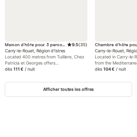
Maison d’hôte pour 3 personnes
9.5
(
35
)
Carry-le-Rouet, Région d'Istres
Carry-le-Rouet, Régio
Located 400 metres from Tuilliere, Chez
Located in Carry-le-
Patricia et Georges offers
from the Mediterrane
accommodation with a balcony. This
dès
111 €
/
nuit
Chambres d'Hôtes d
dès
104 €
/
nuit
property offers access to a terrace, free
offers air-condition
private parking and free WiFi. The guest
with a shaded terrac
house features family rooms.
Free Wi-Fi is available
Afficher toutes les offres
Connectez-vous et économisez
Se connecter
jusqu'à 10% sur nos logements.