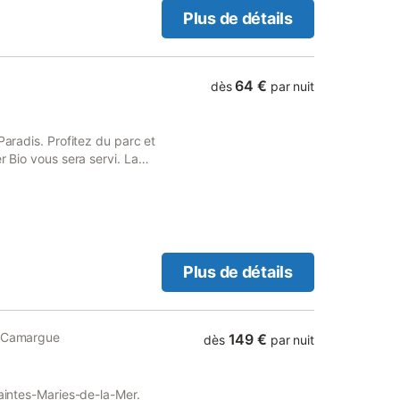
Plus de détails
64 €
dès
par nuit
Paradis. Profitez du parc et
r Bio vous sera servi. La
orique d'Arles classé au
x à 5 minutes. Les Alpilles
 à une 1/2 heure. Sur place,
plantaire, sophrologie,
Plus de détails
e Camargue
149 €
dès
par nuit
Saintes-Maries-de-la-Mer.