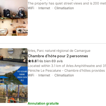
The property has quiet street views and is 200 m
and 39 km from Arles Amphitheatre.
WiFi
Internet
Climatisation
Arles, Parc naturel régional de Camargue
Chambre d’hôte pour 2 personnes
8.8
Très bien
⋅
89 avis
Located within 3.1 km of Arles Amphitheatre and 3
Péniche Le Pescalune - Chambre d'hôtes provides r
and a private bathroom in Arles.
WiFi
Internet
Climatisation
Annulation gratuite