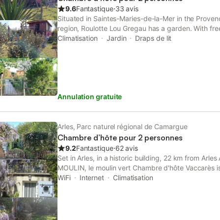
km du centre-ville et à 2,5 km du Petit Rhône, ave
9.6
Fantastique
⋅
33 avis
accessibles à proximité. Des heures de calme sont 
Situated in Saintes-Maries-de-la-Mer in the Prove
environnement paisible, et il est interdit de fumer d
region, Roulotte Lou Gregau has a garden. With free
property is 35 km from Arles Amphitheatre and 48
Climatisation
Jardin
Draps de lit
Expositions de Montpellier.
Annulation gratuite
Arles, Parc naturel régional de Camargue
Chambre d’hôte pour 2 personnes
9.2
Fantastique
⋅
62 avis
Set in Arles, in a historic building, 22 km from Arl
MOULIN, le moulin vert Chambre d'hôte Vaccarès i
a garden and bar. This property offers access to a 
WiFi
Internet
Climatisation
parking.