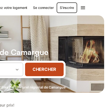
ez votre logement
Se connecter
S'inscrire
l de Camargue
CHERCHER
ôtes Parc naturel régional de Camargue
ur prix!