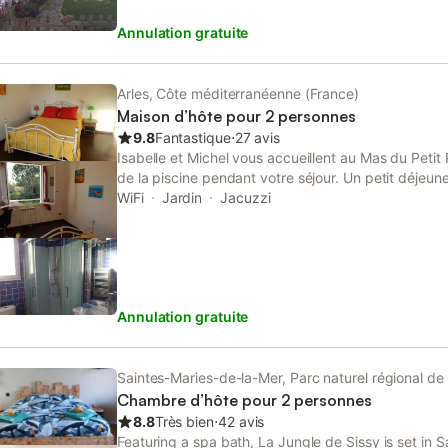
Annulation gratuite
Arles, Côte méditerranéenne (France)
Maison d’hôte pour 2 personnes
9.8
Fantastique
⋅
27 avis
Isabelle et Michel vous accueillent au Mas du Petit 
de la piscine pendant votre séjour. Un petit déjeune
maison est située à quelques minutes du centre hist
WiFi
Jardin
Jacuzzi
patrimoine mondial de l'Unesco. Centres commerciau
et la Camargue se trouvent à 15 minutes et la plage
prestations en option : soins du corps, réflexologie 
jacuzzi.
Annulation gratuite
Saintes-Maries-de-la-Mer, Parc naturel régional d
Chambre d’hôte pour 2 personnes
8.8
Très bien
⋅
42 avis
Featuring a spa bath, La Jungle de Sissy is set in 