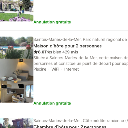
Annulation gratuite
Saintes-Maries-de-la-Mer, Parc naturel régional d
Maison d’hôte pour 2 personnes
8.6
Très bien
⋅
429 avis
Située à Saintes-Maries-de-la-Mer, cette maison d
personnes et constitue un point de départ pour expl
propriété comprend une chambre équipée d'un lit ki
Piscine
WiFi
Internet
de bains privative, offrant un aménagement fonctio
l'intérieur, vous trouverez le chauffage, le Wi-Fi et
de boissons. L'ensemble de la propriété est non-f
familles. Les équipements de cuisine et les espace
autonomie totale, tandis que les services internet 
Annulation gratuite
connecté durant votre passage dans la région. À l'
profiter d'un jardin, d'une terrasse et d'une terras
de jardin et chaises longues. Une piscine extérieure
disposition, et une aire de pique-nique est aménag
Saintes-Maries-de-la-Mer, Côte méditerranéenne (
privé est disponible sur le site. La propriété se tro
Chambre d’hôte pour 2 personnes