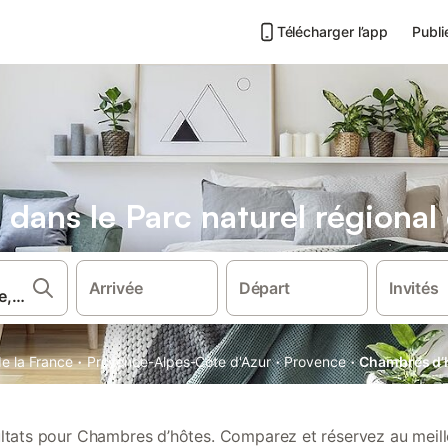
Télécharger l’app
Publi
dans le Parc naturel régiona
Arrivée
Départ
Invités
·
·
·
e la France
Provence-Alpes-Côte d'Azur
Provence
Chambres d’h
ultats pour Chambres d’hôtes. Comparez et réservez au meille