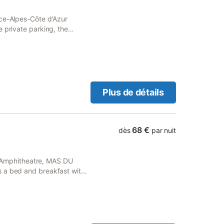
c des circuits de randonnée
respectées pour garantir un
nce-Alpes-Côte d'Azur
ans toute la propriété.
 private parking, the
 km from Parc des
Plus de détails
68 €
dès
par nuit
es Amphitheatre, MAS DU
s a bed and breakfast with
terrace and free private