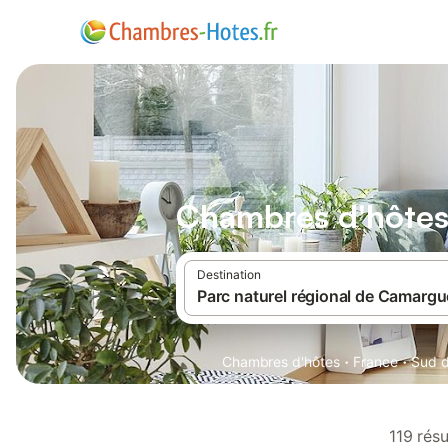
Chambres d'hôtes 
Destination
·
·
Chambres d'hôtes
France
Sud d
119 rés