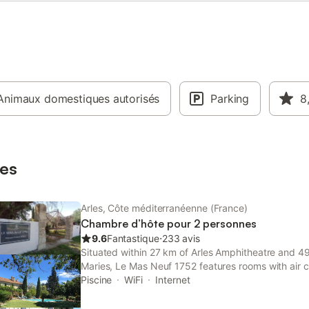
bien que les animaux ne soient p
l'aménagement comprend un pati
mobilier d'extérieur pour vous dé
Vous êtes situé à 600 m du centre
à 1 km de la gare, avec des sites
tels que L' Esquisse à 400 m et la
Fondation Vincent van Gogh Arles
Animaux domestiques autorisés
L'établissement est réservé aux a
Parking
8
des heures de silence sont obser
es
Arles, Côte méditerranéenne (France)
Chambre d’hôte pour 2 personnes
9.6
Fantastique
⋅
233 avis
Situated within 27 km of Arles Amphitheatre and 49
Maries, Le Mas Neuf 1752 features rooms with air c
bathroom in Arles. This bed and breakfast has a po
Piscine
WiFi
Internet
free private parking.