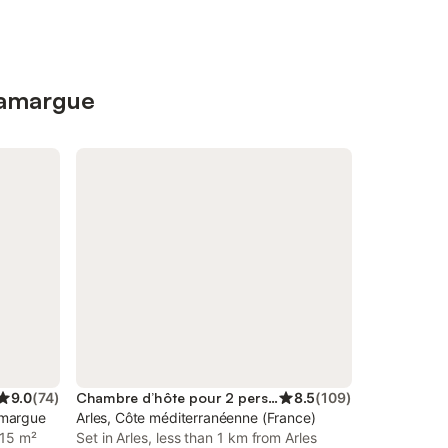
Camargue
9.0
(
74
)
Chambre d’hôte pour 2 personnes
8.5
(
109
)
Camargue
Arles, Côte méditerranéenne (France)
 15 m²
Set in Arles, less than 1 km from Arles