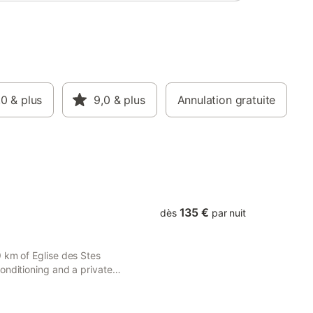
as admis,
o et du
tendre.
-ville et
 locaux
 à 1 km.
dultes et
,0
& plus
9,0
& plus
Annulation gratuite
vées.
135 €
dès
par nuit
 km of Eglise des Stes
onditioning and a private
ol with a view, a garden and