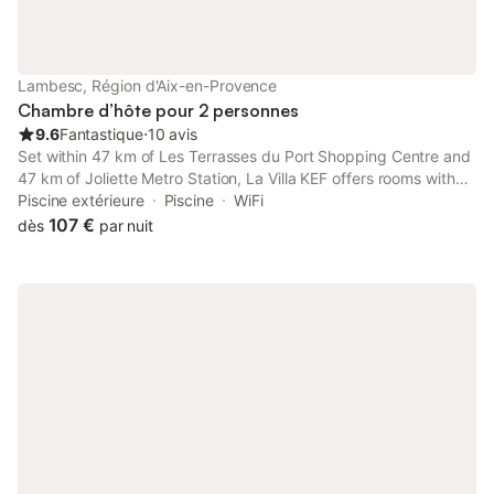
Lambesc, Région d'Aix-en-Provence
Chambre d’hôte pour 2 personnes
9.6
Fantastique
⋅
10 avis
Set within 47 km of Les Terrasses du Port Shopping Centre and
47 km of Joliette Metro Station, La Villa KEF offers rooms with
air conditioning and a private bathroom in Lambesc.
Piscine extérieure
Piscine
WiFi
107 €
dès
par nuit