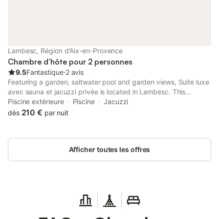
escaliers pour faire le tour de la maison. Vous passez sous le
chêne bicentenaire et vous redescendez par l'escalier en pierre.
Vous passez une grand baie vitrée et vous arrivez sur votre
porte d'entrée qui elle aussi est vitrée. Vous rentrez d’abord
dans une petite pièce avec plafond à la française qui sert de
Lambesc, Région d'Aix-en-Provence
bureau ou de stockage de matériel. Votre chambre, construite
Chambre d’hôte pour 2 personnes
avec un mélange de fer, de
9.5
Fantastique
⋅
2 avis
Featuring a garden, saltwater pool and garden views, Suite luxe
avec sauna et jacuzzi privée is located in Lambesc. This
property offers access to a terrace, free private parking and
Piscine extérieure
Piscine
Jacuzzi
free WiFi.
210 €
dès
par nuit
Afficher toutes les offres