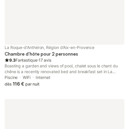
La Roque-d'Anthéron, Région d'Aix-en-Provence
Chambre d’hôte pour 2 personnes
9.3
Fantastique
⋅
17 avis
Boasting a garden and views of pool, chalet sous le chant du
chêne is a recently renovated bed and breakfast set in La
Roque-dʼAnthéron, 44 km from ITER / Cadarache. This property
Piscine
WiFi
Internet
offers access to a terrace and free private parking.
116 €
dès
par nuit