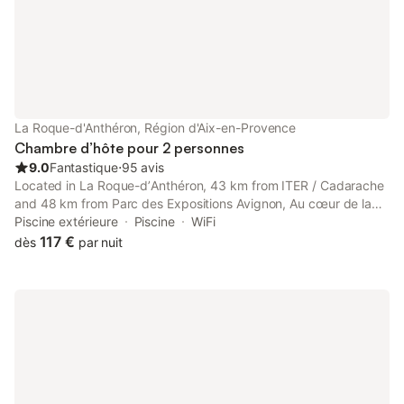
La Roque-d'Anthéron, Région d'Aix-en-Provence
Chambre d’hôte pour 2 personnes
9.0
Fantastique
⋅
95 avis
Located in La Roque-dʼAnthéron, 43 km from ITER / Cadarache
and 48 km from Parc des Expositions Avignon, Au cœur de la
Roque d'Anthéron - Aux portes du Lubéron provides spacious
Piscine extérieure
Piscine
WiFi
air-conditioned accommodation with a terrace and free WiFi.
117 €
dès
par nuit