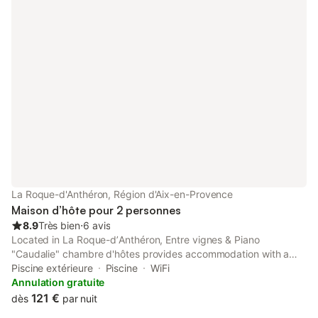
La Roque-d'Anthéron, Région d'Aix-en-Provence
Maison d’hôte pour 2 personnes
8.9
Très bien
⋅
6 avis
Located in La Roque-dʼAnthéron, Entre vignes & Piano
"Caudalie" chambre d'hôtes provides accommodation with a
pool with a view, a balcony and pool views. This property offers
Piscine extérieure
Piscine
WiFi
access to a terrace, free private parking and free WiFi.
Annulation gratuite
121 €
dès
par nuit