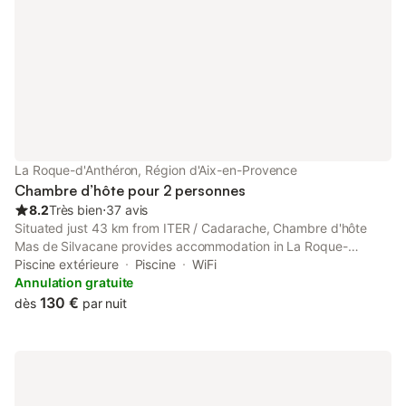
La Roque-d'Anthéron, Région d'Aix-en-Provence
Chambre d’hôte pour 2 personnes
8.2
Très bien
⋅
37 avis
Situated just 43 km from ITER / Cadarache, Chambre d'hôte
Mas de Silvacane provides accommodation in La Roque-
dʼAnthéron with access to a seasonal outdoor swimming pool, a
Piscine extérieure
Piscine
WiFi
garden, as well as a shared kitchen.
Annulation gratuite
130 €
dès
par nuit