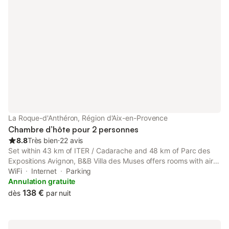
La Roque-d'Anthéron, Région d'Aix-en-Provence
Chambre d’hôte pour 2 personnes
8.8
Très bien
⋅
22 avis
Set within 43 km of ITER / Cadarache and 48 km of Parc des
Expositions Avignon, B&B Villa des Muses offers rooms with air
conditioning and a private bathroom in La Roque-dʼAnthéron.
WiFi
Internet
Parking
With garden views, this accommodation features a patio.
Annulation gratuite
138 €
dès
par nuit