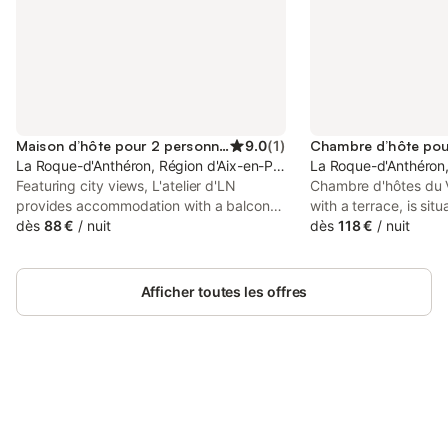
Maison d’hôte pour 2 personnes
9.0
(
1
)
La Roque-d'Anthéron, Région d'Aix-en-Provence
La Roque-d'Anthéron,
Featuring city views, L'atelier d'LN
Chambre d'hôtes du Va
provides accommodation with a balcony,
with a terrace, is sit
around 43 km from ITER / Cadarache.
dès
88 €
/
nuit
dʼAnthéron, 48 km f
dès
118 €
/
nuit
Among the facilities at this property are
Expositions Avignon.
private check-in and check-out and a
and garden views, th
shared lounge, along with free WiFi
breakfast also provid
Afficher toutes les offres
throughout the...
WiFi.
Connectez-vous et économisez
Se connecter
jusqu'à 10% sur nos logements.