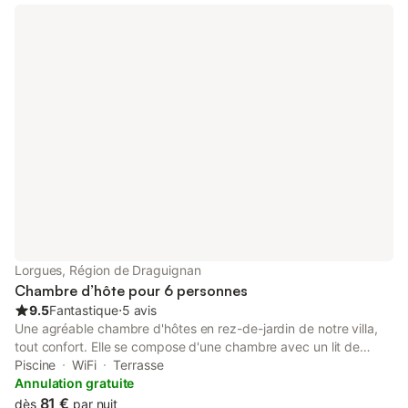
exclusivement en complément d’une chambre. Pour les courts
séjours : de 1 à 3 nuits, l'attribution de la chambre se fait en
fonction des commodités de notre planning.
Lorgues, Région de Draguignan
Chambre d’hôte pour 6 personnes
9.5
Fantastique
⋅
5 avis
Une agréable chambre d'hôtes en rez-de-jardin de notre villa,
tout confort. Elle se compose d'une chambre avec un lit de
140x200 très bonne literie, une armoire penderie et une
Piscine
WiFi
Terrasse
commode pour vos affaires ; une 2ème petite chambre avec lits
Annulation gratuite
superposés de 90x190 ; d'un salon avec BZ (140x190), coin
81 €
dès
par nuit