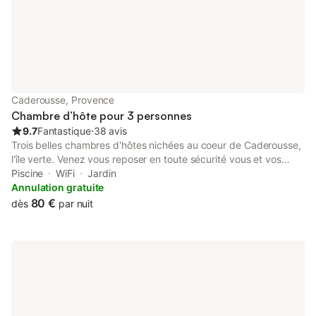
Caderousse, Provence
Chambre d’hôte pour 3 personnes
9.7
Fantastique
⋅
38 avis
Trois belles chambres d'hôtes nichées au coeur de Caderousse,
l'île verte. Venez vous reposer en toute sécurité vous et vos
vélos 🚴🏼🚴🏼🚴🏼 🚴🏼🚴🏼🚴🏼🚴🏼🚴🏼🚴🏼🚴🏼🚴🏼
Piscine
WiFi
Jardin
RESERVEZ DIRECTEMENT ! UN SEUL NUMERO CELUI DE
Annulation gratuite
FREDERIC : 06 30 53 43 71 Frédéric ATTENTION SALLE DE
80 €
dès
par nuit
BAIN A PARTAGER AVEC LA CHAMBRE 2 WC A L'EXTERIEUR DE
LA SALLE DE BAIN !