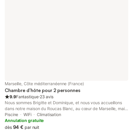
Marseille, Côte méditerranéenne (France)
Chambre d’hôte pour 2 personnes
9.9
Fantastique
⋅
23 avis
Nous sommes Brigitte et Dominique, et nous vous accueillons
dans notre maison du Roucas Blanc, au cœur de Marseille, mais
au calme et en pleine verdure, face à la mer. Nous proposons
Piscine
WiFi
Climatisation
deux chambres d'hôtes, avec petit déjeuner servi à notre table
Annulation gratuite
face à la mer, nettoyage et linge de maison inclus. Elles sont
94 €
dès
par nuit
toutes deux équipées de chauffage, climatisation, volets et wifi.