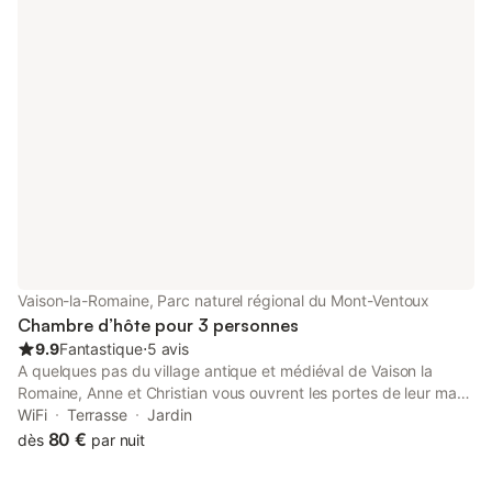
gastronomie locale et vous détendre sous les oliviers et le soleil
de Provence. Au bord de la piscine, nous vous proposons 2
suites de 40 m² chacune permettant de recevoir de 2 à 5
personnes. Nous sommes ouvert toute l'année.
Vaison-la-Romaine, Parc naturel régional du Mont-Ventoux
Chambre d’hôte pour 3 personnes
9.9
Fantastique
⋅
5 avis
A quelques pas du village antique et médiéval de Vaison la
Romaine, Anne et Christian vous ouvrent les portes de leur mas,
restauré dans les traditions. Une invitation à la découverte, la
WiFi
Terrasse
Jardin
rêverie et la douceur de vivre. Chaque chambre possède une
80 €
dès
par nuit
âme et un charme personnel avec entrée indépendante sur le
jardin ou la terrasse. La chambre Zingaro est réservée