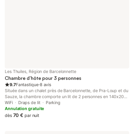
nautique et jeux divers - le golf de Terre Blanche - le vol à voile
de Fayence - l'équitation ainsi que de nombreuses randonnées
Nous vous proposons en complément, une deuxième chambre
qui convient parfaitement pour enfants ou adolescents, 40 €
pour 1 enfant, 70 € pour 2 enfants
Les Thuiles, Région de Barcelonnette
Chambre d’hôte pour 3 personnes
9.7
Fantastique
⋅
8 avis
Située dans un chalet près de Barcelonnette, de Pra-Loup et du
Sauze, la chambre comporte un lit de 2 personnes en 140x200,
et un lit d'une personne en 90x190. Salle de bains avec douche,
WiFi
Draps de lit
Parking
lavabo et WC privative et indépendante. Vous pourrez
Annulation gratuite
bénéficier d'une connexion WiFi et garer votre véhicule en
70 €
dès
par nuit
sécurité. Proximité de la rivière Ubaye (sports d'eau vive), aire
de détente et de repos, nombreuses randonnées.