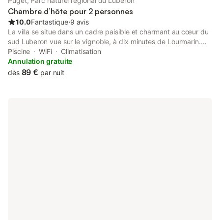
Puget, Parc naturel régional du Luberon
Chambre d’hôte pour 2 personnes
10.0
Fantastique
⋅
9 avis
La villa se situe dans un cadre paisible et charmant au cœur du
sud Luberon vue sur le vignoble, à dix minutes de Lourmarin.
Laurence et Philippe vous proposent 2 chambres
Piscine
WiFi
Climatisation
indépendantes climatisées avec terrasse privative, jardin avec
Annulation gratuite
des chênes verts et une piscine. Les randonneurs ont un grand
89 €
dès
par nuit
choix de chemins avec des départs de la maison, vous
découvrirez les villages typiques à seulement quelques km,
Lourmarin, Lauris, Cucuron, Ansouis ou de l'autre coté du
Luberon, Bonnieux, Lacoste, Roussillon... les festivals de la
Roque d'Anthéron et d'Aix en Provence à 35 minutes.