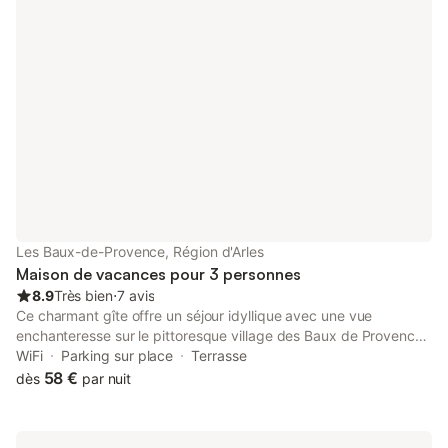
en-Provence sont à proximité.
Les Baux-de-Provence, Région d'Arles
Maison de vacances pour 3 personnes
8.9
Très bien
⋅
7 avis
Ce charmant gîte offre un séjour idyllique avec une vue
enchanteresse sur le pittoresque village des Baux de Provence,
considéré comme "l'un des plus beaux villages de France". Au
WiFi
Parking sur place
Terrasse
milieu d'un grand jardin, le cottage offre une retraite paisible et
58 €
dès
par nuit
pittoresque. Le cottage se compose d'un salon confortable et
d'une kitchenette équipée d'une machine à café Nespresso. À
l'extérieur, la propriété offre un magnifique jardin entouré de