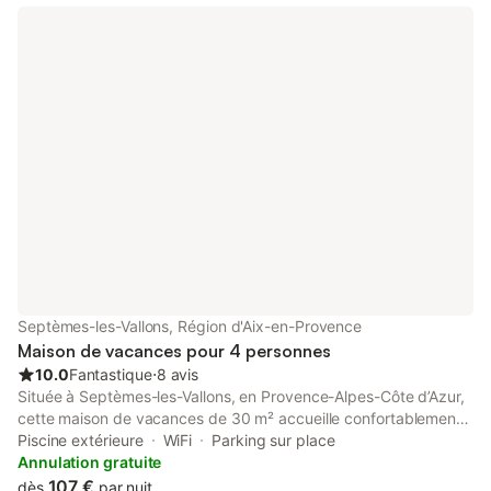
d'une terrasse et d'une magnifique piscine avec cuisine d'été
attenante dans un style typiquement provençal. A l'intérieur, la
propriété est très agréable et lumineuse. Découvrez le charmant
village de Lançon-de-Provence avec son château et une
ancienne forteresse.
Septèmes-les-Vallons, Région d'Aix-en-Provence
Maison de vacances pour 4 personnes
10.0
Fantastique
⋅
8 avis
Située à Septèmes-les-Vallons, en Provence-Alpes-Côte d’Azur,
cette maison de vacances de 30 m² accueille confortablement
jusqu’à 4 personnes. Vous disposerez d’une chambre, d’un
Piscine extérieure
WiFi
Parking sur place
salon, d’une salle de bain, ainsi que d’une cuisine privée
Annulation gratuite
entièrement équipée. La climatisation, le Wi-Fi, la télévision, une
107 €
dès
par nuit