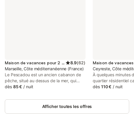
Maison de vacances pour 2 personnes
8.9
(
62
)
Marseille, Côte méditerranéenne (France)
Ceyreste, Côte médit
Le Pescadou est un ancien cabanon de
À quelques minutes d
pêche, situé au dessus de la mer, qui
quartier résidentiel 
vous offre l'essentiel pour un séjour
dès
85 €
/
nuit
cette maison individue
dès
110 €
/
nuit
inoubliable : une chambre avec
4 personnes pour de
rangement, un salon avec cuisine
et joyeuses sous le sol
ouverte, une salle de bain et surtout un
on vit surtout dehors
Afficher toutes les offres
extérieur avec une vue imprenable sur la
pour les repas en fami
mer, l’île du Frioul et la colline. Vous ne
autour de la piscine p
pourrez pas être plus près de la mer ! Le
qui s’étirent en toute t
Pescadou est perché au dessus d'une
L’environnement est p