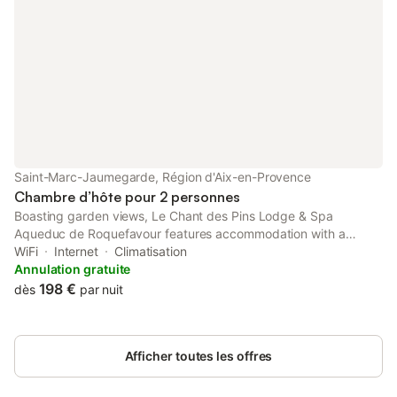
Saint-Marc-Jaumegarde, Région d'Aix-en-Provence
Chambre d’hôte pour 2 personnes
Boasting garden views, Le Chant des Pins Lodge & Spa
Aqueduc de Roquefavour features accommodation with a
garden and a balcony, around 35 km from Joliette Metro
WiFi
Internet
Climatisation
Station. This property offers access to a terrace, free private
Annulation gratuite
parking and free WiFi.
198 €
dès
par nuit
Afficher toutes les offres