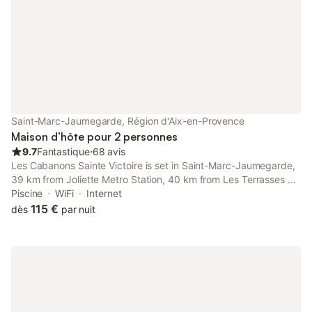
Saint-Marc-Jaumegarde, Région d'Aix-en-Provence
Maison d’hôte pour 2 personnes
9.7
Fantastique
⋅
68 avis
Les Cabanons Sainte Victoire is set in Saint-Marc-Jaumegarde,
39 km from Joliette Metro Station, 40 km from Les Terrasses du
Port Shopping Centre, as well as 41 km from Vieux Port Metro
Piscine
WiFi
Internet
station.
115 €
dès
par nuit