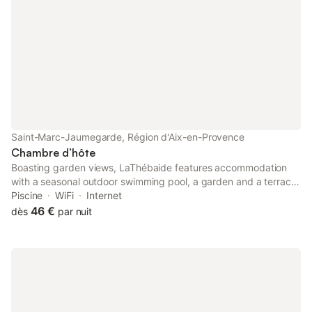
Saint-Marc-Jaumegarde, Région d'Aix-en-Provence
Chambre d’hôte
Boasting garden views, LaThébaide features accommodation
with a seasonal outdoor swimming pool, a garden and a terrace,
around 38 km from Les Terrasses du Port Shopping Centre.
Piscine
WiFi
Internet
46 €
dès
par nuit