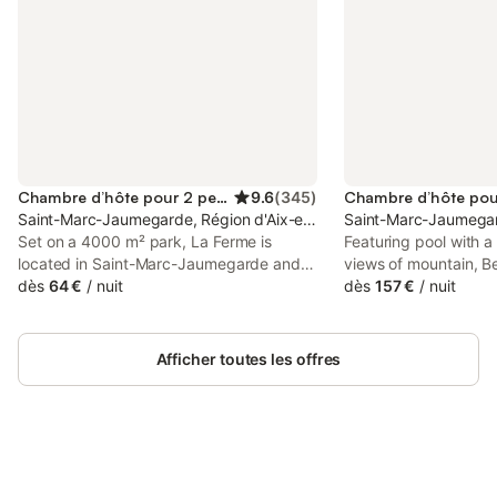
Chambre d’hôte pour 2 personnes
9.6
(
345
)
Saint-Marc-Jaumegarde, Région d'Aix-en-Provence
Saint-Marc-Jaumegar
Set on a 4000 m² park, La Ferme is
Featuring pool with 
located in Saint-Marc-Jaumegarde and 6
views of mountain, B
km from Aix-en-Provence. It offers a
dès
64 €
/
nuit
Victoire is located in
dès
157 €
/
nuit
small pond and a terrace with outdoor
Jaumegarde, 37 km fr
furniture. Free WiFi access is available
Charles Train Station.
throughout.
Afficher toutes les offres
Connectez-vous et économisez
Se connecter