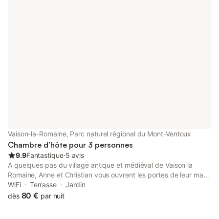
gastronomie locale et vous détendre sous les oliviers et le soleil
de Provence. Au bord de la piscine, nous vous proposons 2
suites de 40 m² chacune permettant de recevoir de 2 à 5
personnes. Nous sommes ouvert toute l'année.
Vaison-la-Romaine, Parc naturel régional du Mont-Ventoux
Chambre d’hôte pour 3 personnes
9.9
Fantastique
⋅
5 avis
A quelques pas du village antique et médiéval de Vaison la
Romaine, Anne et Christian vous ouvrent les portes de leur mas,
restauré dans les traditions. Une invitation à la découverte, la
WiFi
Terrasse
Jardin
rêverie et la douceur de vivre. Chaque chambre possède une
80 €
dès
par nuit
âme et un charme personnel avec entrée indépendante sur le
jardin ou la terrasse. La chambre Zingaro est réservée