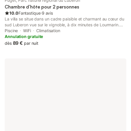
Puget, Parc naturel régional du Luberon
Chambre d’hôte pour 2 personnes
10.0
Fantastique
⋅
9 avis
La villa se situe dans un cadre paisible et charmant au cœur du
sud Luberon vue sur le vignoble, à dix minutes de Lourmarin.
Laurence et Philippe vous proposent 2 chambres
Piscine
WiFi
Climatisation
indépendantes climatisées avec terrasse privative, jardin avec
Annulation gratuite
des chênes verts et une piscine. Les randonneurs ont un grand
89 €
dès
par nuit
choix de chemins avec des départs de la maison, vous
découvrirez les villages typiques à seulement quelques km,
Lourmarin, Lauris, Cucuron, Ansouis ou de l'autre coté du
Luberon, Bonnieux, Lacoste, Roussillon... les festivals de la
Roque d'Anthéron et d'Aix en Provence à 35 minutes.