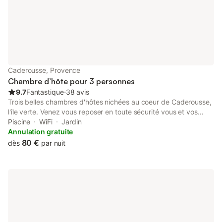
Caderousse, Provence
Chambre d’hôte pour 3 personnes
9.7
Fantastique
⋅
38 avis
Trois belles chambres d'hôtes nichées au coeur de Caderousse,
l'île verte. Venez vous reposer en toute sécurité vous et vos
vélos 🚴🏼🚴🏼🚴🏼 🚴🏼🚴🏼🚴🏼🚴🏼🚴🏼🚴🏼🚴🏼🚴🏼
Piscine
WiFi
Jardin
RESERVEZ DIRECTEMENT ! UN SEUL NUMERO CELUI DE
Annulation gratuite
FREDERIC : 06 30 53 43 71 Frédéric ATTENTION SALLE DE
80 €
dès
par nuit
BAIN A PARTAGER AVEC LA CHAMBRE 2 WC A L'EXTERIEUR DE
LA SALLE DE BAIN !