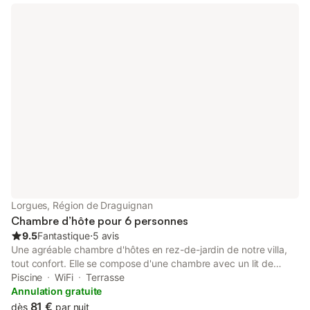
exclusivement en complément d’une chambre. Pour les courts
séjours : de 1 à 3 nuits, l'attribution de la chambre se fait en
fonction des commodités de notre planning.
Lorgues, Région de Draguignan
Chambre d’hôte pour 6 personnes
9.5
Fantastique
⋅
5 avis
Une agréable chambre d'hôtes en rez-de-jardin de notre villa,
tout confort. Elle se compose d'une chambre avec un lit de
140x200 très bonne literie, une armoire penderie et une
Piscine
WiFi
Terrasse
commode pour vos affaires ; une 2ème petite chambre avec lits
Annulation gratuite
superposés de 90x190 ; d'un salon avec BZ (140x190), coin
81 €
dès
par nuit