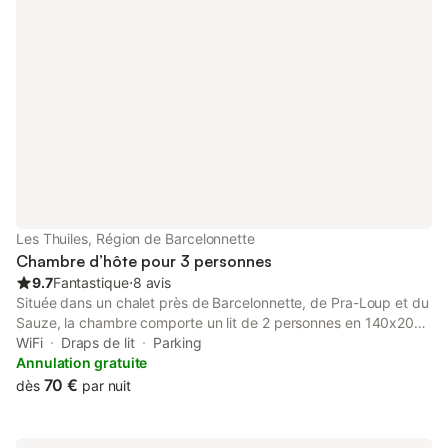
nautique et jeux divers - le golf de Terre Blanche - le vol à voile
de Fayence - l'équitation ainsi que de nombreuses randonnées
Nous vous proposons en complément, une deuxième chambre
qui convient parfaitement pour enfants ou adolescents, 40 €
pour 1 enfant, 70 € pour 2 enfants
Les Thuiles, Région de Barcelonnette
Chambre d’hôte pour 3 personnes
9.7
Fantastique
⋅
8 avis
Située dans un chalet près de Barcelonnette, de Pra-Loup et du
Sauze, la chambre comporte un lit de 2 personnes en 140x200,
et un lit d'une personne en 90x190. Salle de bains avec douche,
WiFi
Draps de lit
Parking
lavabo et WC privative et indépendante. Vous pourrez
Annulation gratuite
bénéficier d'une connexion WiFi et garer votre véhicule en
70 €
dès
par nuit
sécurité. Proximité de la rivière Ubaye (sports d'eau vive), aire
de détente et de repos, nombreuses randonnées.