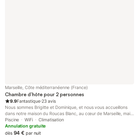
Marseille, Côte méditerranéenne (France)
Chambre d’hôte pour 2 personnes
9.9
Fantastique
⋅
23 avis
Nous sommes Brigitte et Dominique, et nous vous accueillons
dans notre maison du Roucas Blanc, au cœur de Marseille, mais
au calme et en pleine verdure, face à la mer. Nous proposons
Piscine
WiFi
Climatisation
deux chambres d'hôtes, avec petit déjeuner servi à notre table
Annulation gratuite
face à la mer, nettoyage et linge de maison inclus. Elles sont
94 €
dès
par nuit
toutes deux équipées de chauffage, climatisation, volets et wifi.