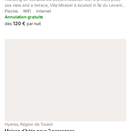
sea view and a terrace, Villa Mirabel is located in Île du Levant.
Featuring pool and garden views, this bed and breakfast also
Piscine
WiFi
Internet
offers free WiFi.
Annulation gratuite
120 €
dès
par nuit
Hyeres, Région de Toulon
Maison d’hôte pour 2 personnes