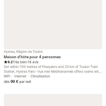
Hyeres, Région de Toulon
Maison d’hôte pour 4 personnes
8.2
Très bien
⋅
18 avis
Set within 700 metres of Pesquiers and 23 km of Toulon Train
Station, Hyères Parc- Vue mer Méditterannée offers rooms with
air conditioning and a private bathroom in Hyères. This
WiFi
Internet
Climatisation
beachfront property offers access to free WiFi and free
99 €
dès
par nuit
private...