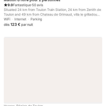
9.0
Fantastique
⋅
50 avis
Situated 24 km from Toulon Train Station, 24 km from Zenith de
Toulon and 49 km from Chateau de Grimaud, villa le grilladou
provides accommodation set in Hyères. This beachfront
WiFi
Internet
Parking
property offers access to a balcony and free WiFi.
123 €
dès
par nuit
Hyeres, Région de Toulon