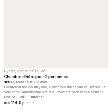
Hyeres, Région de Toulon
Chambre d’hôte pour 2 personnes
9.0
Fantastique
⋅
161 avis
Located in the countryside, 6 km from the centre of Hyères, Le
Verger de Sauvebonne sits in a 1-hectare park with a furnished
terrace and an outdoor sea-water pool. Free Wi-Fi is provided in
Piscine
WiFi
Internet
the air-conditioned rooms.
114 €
dès
par nuit