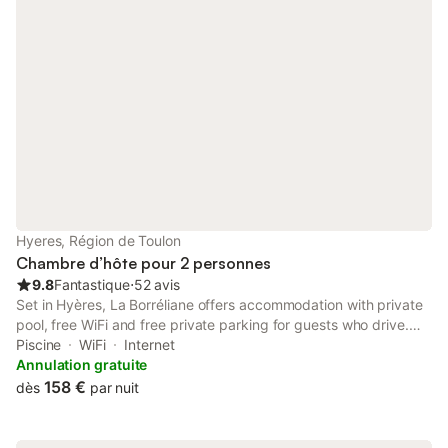
Hyeres, Région de Toulon
Chambre d’hôte pour 2 personnes
9.8
Fantastique
⋅
52 avis
Set in Hyères, La Borréliane offers accommodation with private
pool, free WiFi and free private parking for guests who drive.
The property features pool and garden views, and is 28 km
Piscine
WiFi
Internet
from Toulon Train Station.
Annulation gratuite
158 €
dès
par nuit