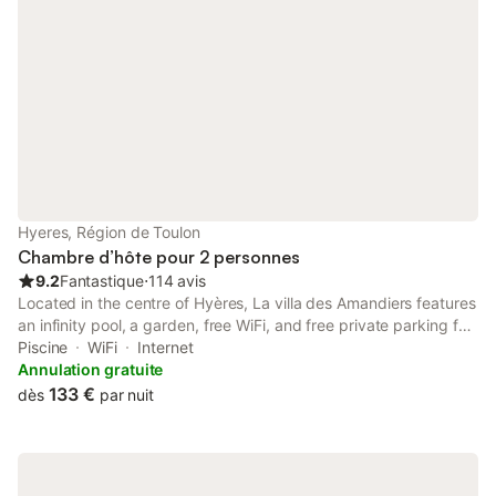
Hyeres, Région de Toulon
Chambre d’hôte pour 2 personnes
9.2
Fantastique
⋅
114 avis
Located in the centre of Hyères, La villa des Amandiers features
an infinity pool, a garden, free WiFi, and free private parking for
guests who drive. The property has pool and garden views, and
Piscine
WiFi
Internet
is 20 km from Toulon Train Station.
Annulation gratuite
133 €
dès
par nuit