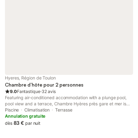
Hyeres, Région de Toulon
Chambre d’hôte pour 2 personnes
9.0
Fantastique
⋅
32 avis
Featuring air-conditioned accommodation with a plunge pool,
pool view and a terrace, Chambre Hyères près gare et mer is
located in Hyères.
Piscine
Climatisation
Terrasse
Annulation gratuite
83 €
dès
par nuit