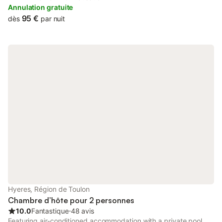
and breakfast has family rooms.
Annulation gratuite
95 €
dès
par nuit
Hyeres, Région de Toulon
Chambre d’hôte pour 2 personnes
10.0
Fantastique
⋅
48 avis
Featuring air-conditioned accommodation with a private pool,