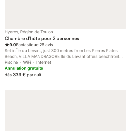
l'almanarre, passe en bas de la résidence, d'autres bus (67)pour
aller au port ou à l'embarcadère de la tour fondue (pour aller à
Porquerolle) sont aussi à proximité ou peuvent se prendre à
l'espace 3000 (5 minutes à pied) Vous y trouverez également
une navette gratuite qui se rend toutes les 8 minutes au centre
ville de Hyères. Notre maison de trois étages est très agréable
Hyeres, Région de Toulon
été comme hiver car bien ensoleil
Chambre d’hôte pour 2 personnes
9.0
Fantastique
⋅
28 avis
Set in Île du Levant, just 300 metres from Les Pierres Plates
Beach, VILLA MANDRAGORE Ile du Levant offers beachfront
accommodation with a private beach area, water sports
Piscine
WiFi
Internet
facilities, a garden and free WiFi.
Annulation gratuite
339 €
dès
par nuit