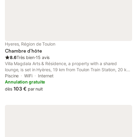
Hyeres, Région de Toulon
Chambre d’hôte
8.6
Très bien
⋅
15 avis
Villa Magdala Arts & Résidence, a property with a shared
lounge, is set in Hyères, 19 km from Toulon Train Station, 20 km
from Zenith de Toulon, as well as 44 km from Circuit Paul
Piscine
WiFi
Internet
Ricard. This bed and breakfast has a plunge pool and a garden.
Annulation gratuite
103 €
dès
par nuit