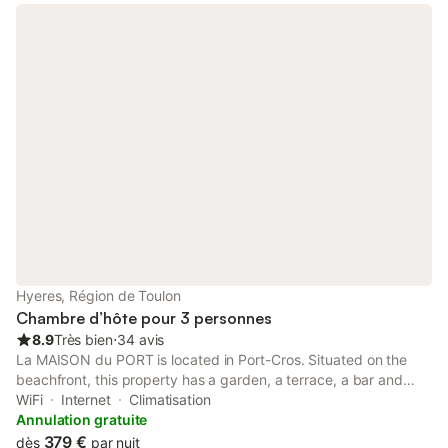
Hyeres, Région de Toulon
Chambre d’hôte pour 3 personnes
8.9
Très bien
⋅
34 avis
La MAISON du PORT is located in Port-Cros. Situated on the
beachfront, this property has a garden, a terrace, a bar and
free WiFi. The bed and breakfast features family rooms.
WiFi
Internet
Climatisation
Annulation gratuite
379 €
dès
par nuit