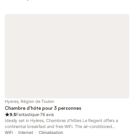
Hyeres, Région de Toulon
Chambre d’hôte pour 3 personnes
9.5
Fantastique
⋅
76 avis
Ideally set in Hyères, Chambres d'hôtes Le Regent offers a
continental breakfast and free WiFi. The air-conditioned
accommodation is 19 km from Toulon Train Station. The bed
WiFi
Internet
Climatisation