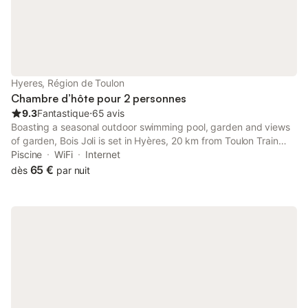
Hyeres, Région de Toulon
Chambre d’hôte pour 2 personnes
9.3
Fantastique
⋅
65 avis
Boasting a seasonal outdoor swimming pool, garden and views
of garden, Bois Joli is set in Hyères, 20 km from Toulon Train
Station. This bed and breakfast offers free private parking and
Piscine
WiFi
Internet
a shared kitchen.
65 €
dès
par nuit