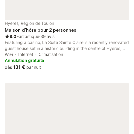
Hyeres, Région de Toulon
Maison d’hôte pour 2 personnes
9.0
Fantastique
⋅
39 avis
Featuring a casino, La Suite Sainte Claire is a recently renovated
guest house set in a historic building in the centre of Hyères,
close to Villa Noailles Art Centre. Featuring garden and city
WiFi
Internet
Climatisation
views, this guest house also has free WiFi.
Annulation gratuite
131 €
dès
par nuit