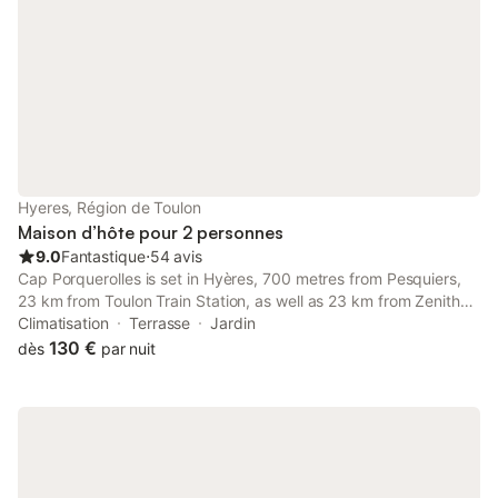
Hyeres, Région de Toulon
Maison d’hôte pour 2 personnes
9.0
Fantastique
⋅
54 avis
Cap Porquerolles is set in Hyères, 700 metres from Pesquiers,
23 km from Toulon Train Station, as well as 23 km from Zenith
de Toulon. Guests staying at this guest house have access to a
Climatisation
Terrasse
Jardin
fully equipped kitchenette and a terrace.
130 €
dès
par nuit