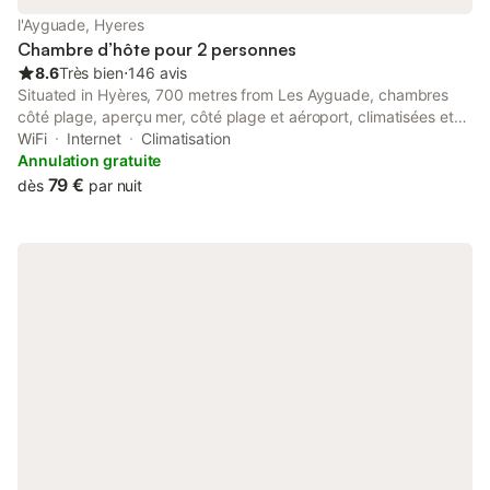
l'Ayguade, Hyeres
Chambre d’hôte pour 2 personnes
8.6
Très bien
⋅
146 avis
Situated in Hyères, 700 metres from Les Ayguade, chambres
côté plage, aperçu mer, côté plage et aéroport, climatisées et
parking gratuit has free bikes, parking on-site and rooms with
WiFi
Internet
Climatisation
free WiFi access.
Annulation gratuite
79 €
dès
par nuit