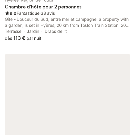
Chambre d’hôte pour 2 personnes
9.0
Fantastique
⋅
38 avis
Gîte - Douceur du Sud, entre mer et campagne, a property with
a garden, is set in Hyères, 20 km from Toulon Train Station, 20
km from Zenith de Toulon, as well as 45 km from Circuit Paul
Terrasse
Jardin
Draps de lit
Ricard.
113 €
dès
par nuit