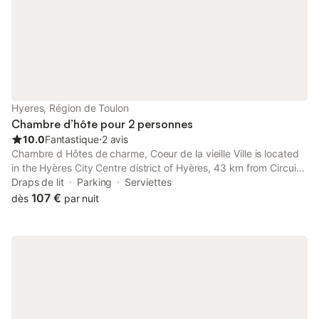
Hyeres, Région de Toulon
Chambre d’hôte pour 2 personnes
10.0
Fantastique
⋅
2 avis
Chambre d Hôtes de charme, Coeur de la vieille Ville is located
in the Hyères City Centre district of Hyères, 43 km from Circuit
Paul Ricard, 46 km from Chateau de Grimaud and 46 km from
Draps de lit
Parking
Serviettes
Le Pont des Fées.
107 €
dès
par nuit