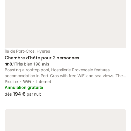
Île de Port-Cros, Hyeres
Chambre d’hôte pour 2 personnes
8.1
Très bien
⋅
198 avis
Boasting a rooftop pool, Hostellerie Provencale features
accommodation in Port-Cros with free WiFi and sea views. The
bed and breakfast has family rooms. The units in the bed and
Piscine
WiFi
Internet
breakfast are equipped with a kettle.
Annulation gratuite
194 €
dès
par nuit