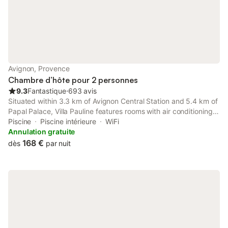
Avignon, Provence
Chambre d’hôte pour 2 personnes
9.3
Fantastique
⋅
693 avis
Situated within 3.3 km of Avignon Central Station and 5.4 km of
Papal Palace, Villa Pauline features rooms with air conditioning
and a private bathroom in Avignon.
Piscine
Piscine intérieure
WiFi
Annulation gratuite
168 €
dès
par nuit