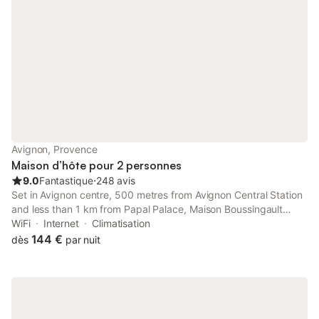
Avignon, Provence
Maison d’hôte pour 2 personnes
9.0
Fantastique
⋅
248 avis
Set in Avignon centre, 500 metres from Avignon Central Station
and less than 1 km from Papal Palace, Maison Boussingault
offers accommodation with free WiFi and a terrace. This
WiFi
Internet
Climatisation
recently renovated guest house is located 4.
144 €
dès
par nuit