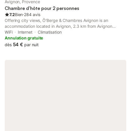
Avignon, Provence
Chambre d’hôte pour 2 personnes
7.2
Bien
⋅
284 avis
Offering city views, Ô'Berge & Chambres Avignon is an
accommodation located in Avignon, 2.3 km from Avignon
Central Station and 3.6 km from Papal Palace. This bed and
WiFi
Internet
Climatisation
breakfast provides free private parking, a shared kitchen and
Annulation gratuite
free WiFi.
54 €
dès
par nuit