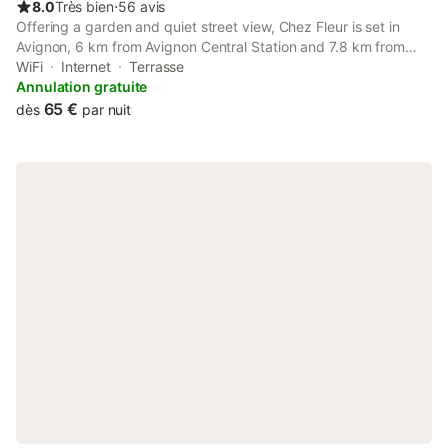
8.0
Très bien
⋅
56 avis
Offering a garden and quiet street view, Chez Fleur is set in
Avignon, 6 km from Avignon Central Station and 7.8 km from
Papal Palace. This property offers access to a terrace, free
WiFi
Internet
Terrasse
private parking and free WiFi.
Annulation gratuite
65 €
dès
par nuit