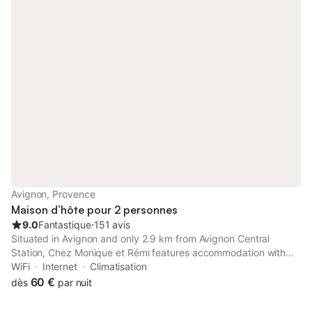
Avignon, Provence
Maison d’hôte pour 2 personnes
9.0
Fantastique
⋅
151 avis
Situated in Avignon and only 2.9 km from Avignon Central
Station, Chez Monique et Rémi features accommodation with
garden views, free WiFi and free private parking. Boasting full-
WiFi
Internet
Climatisation
day security, this property also provides guests with a picnic
60 €
dès
par nuit
area.