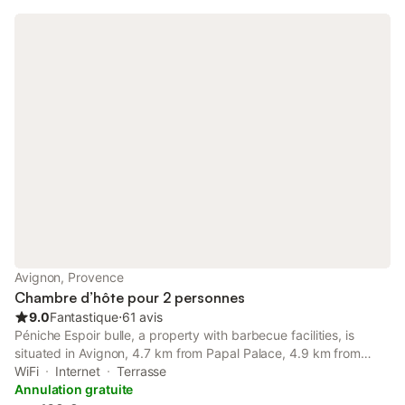
Avignon, Provence
Chambre d’hôte pour 2 personnes
9.0
Fantastique
⋅
61 avis
Péniche Espoir bulle, a property with barbecue facilities, is
situated in Avignon, 4.7 km from Papal Palace, 4.9 km from
Avignon Central Station, as well as 7.3 km from Avignon TGV
WiFi
Internet
Terrasse
Train Station.
Annulation gratuite