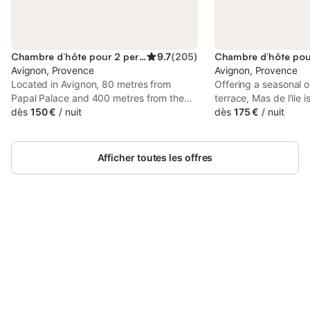
Chambre d’hôte pour 2 personnes
9.7
(
205
)
Avignon, Provence
Avignon, Provence
Located in Avignon, 80 metres from
Offering a seasonal 
Papal Palace and 400 metres from the
terrace, Mas de l'ile 
centre, Face au Palais provides air-
dès
150 €
/
nuit
located in Avignon. C
dès
175 €
/
nuit
conditioned accommodation with free
views of the pool or 
WiFi, and a garden.
at garden-level and h
bathroom and a priva
Afficher toutes les offres
Connectez-vous et économisez
Se connecter
jusqu'à 10% sur nos logements.