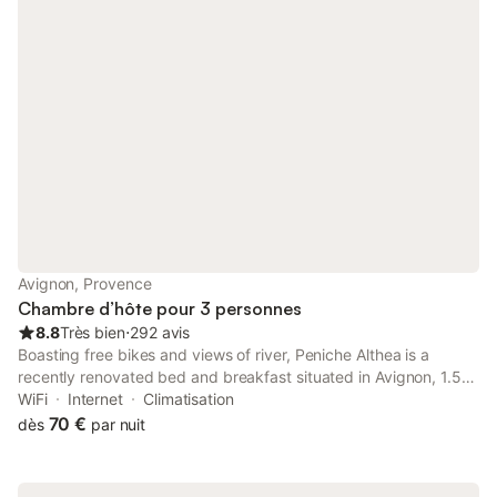
Avignon, Provence
Chambre d’hôte pour 3 personnes
8.8
Très bien
⋅
292 avis
Boasting free bikes and views of river, Peniche Althea is a
recently renovated bed and breakfast situated in Avignon, 1.5
km from Papal Palace. Featuring luggage storage space, this
WiFi
Internet
Climatisation
property also provides guests with a picnic area.
70 €
dès
par nuit