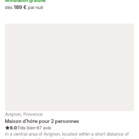
and garden. The property has river and garden views, and is 1.
Annulation gratuite
189 €
dès
par nuit
Avignon, Provence
Maison d’hôte pour 2 personnes
8.0
Très bien
⋅
67 avis
In a central area of Avignon, located within a short distance of