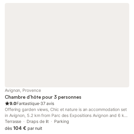
Avignon, Provence
Chambre d’hôte pour 3 personnes
9.0
Fantastique
⋅
37 avis
Offering garden views, Chic et nature is an accommodation set
in Avignon, 5.2 km from Parc des Expositions Avignon and 6 km
from Avignon Central Station. This property offers access to a
Terrasse
Draps de lit
Parking
terrace and free private parking.
104 €
dès
par nuit