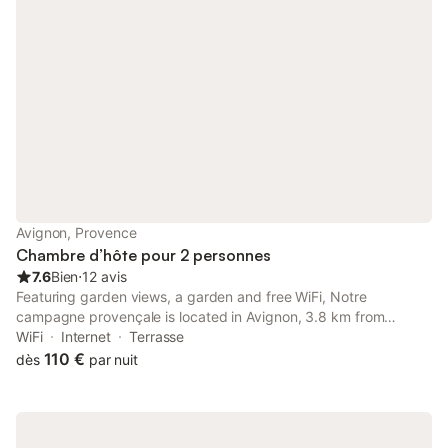
Avignon, Provence
Chambre d’hôte pour 2 personnes
7.6
Bien
⋅
12 avis
Featuring garden views, a garden and free WiFi, Notre
campagne provençale is located in Avignon, 3.8 km from
Avignon Central Station and 5.5 km from Papal Palace. It is
WiFi
Internet
Terrasse
situated 6.7 km from Avignon TGV Train Station and features
110 €
dès
par nuit
bicycle parking.