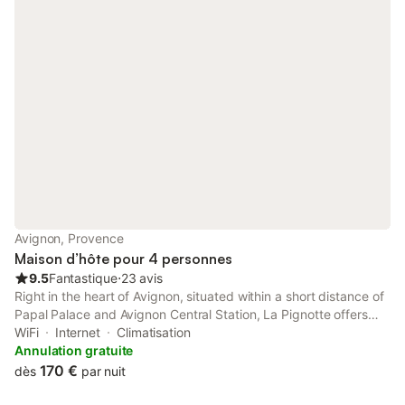
Avignon, Provence
Maison d’hôte pour 4 personnes
9.5
Fantastique
⋅
23 avis
Right in the heart of Avignon, situated within a short distance of
Papal Palace and Avignon Central Station, La Pignotte offers
free WiFi, air conditioning and household amenities such as a
WiFi
Internet
Climatisation
fridge and coffee machine.
Annulation gratuite
170 €
dès
par nuit