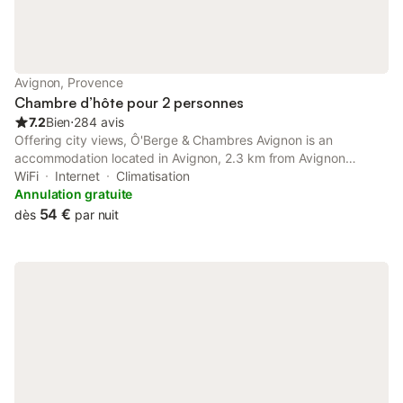
disponible sur place et les animaux de compagnie sont admis,
bien que l'établissement soit entièrement non-fumeurs, avec un
espace fumeur désigné. Les activités locales incluent la
randonnée, le vélo et l'équitation, tandis que la région propose
également des visites culturelles, des soirées cinéma et des
Avignon, Provence
tournées des bars.
Chambre d’hôte pour 2 personnes
7.2
Bien
⋅
284 avis
Offering city views, Ô'Berge & Chambres Avignon is an
accommodation located in Avignon, 2.3 km from Avignon
Central Station and 3.6 km from Papal Palace. This bed and
WiFi
Internet
Climatisation
breakfast provides free private parking, a shared kitchen and
Annulation gratuite
free WiFi.
54 €
dès
par nuit