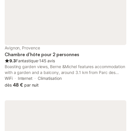
Avignon, Provence
Chambre d’hôte pour 2 personnes
9.3
Fantastique
⋅
145 avis
Boasting garden views, Berne &Michel features accommodation
with a garden and a balcony, around 3.1 km from Parc des
Expositions Avignon. This property offers access to a terrace,
WiFi
Internet
Climatisation
free private parking and free WiFi.
48 €
dès
par nuit