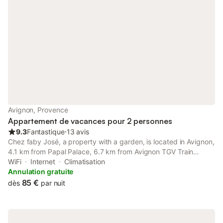
Avignon, Provence
Appartement de vacances pour 2 personnes
9.3
Fantastique
⋅
13 avis
Chez faby José, a property with a garden, is located in Avignon,
4.1 km from Papal Palace, 6.7 km from Avignon TGV Train
Station, as well as 11 km from Parc des Expositions Avignon.
WiFi
Internet
Climatisation
Annulation gratuite
85 €
dès
par nuit