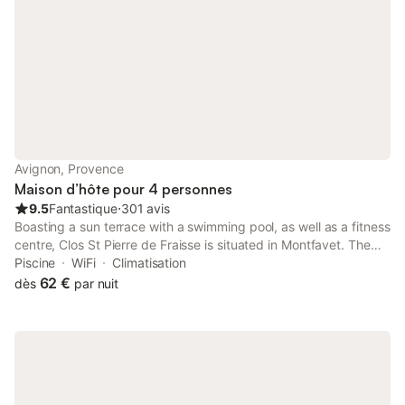
Avignon, Provence
Maison d’hôte pour 4 personnes
9.5
Fantastique
⋅
301 avis
Boasting a sun terrace with a swimming pool, as well as a fitness
centre, Clos St Pierre de Fraisse is situated in Montfavet. The
property has garden views and is 4.4 km from Parc des
Piscine
WiFi
Climatisation
Expositions Avignon and 6.3 km from Avignon Central Station.
62 €
dès
par nuit