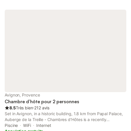
Avignon, Provence
Chambre d’hôte pour 2 personnes
8.5
Très bien
⋅
212 avis
Set in Avignon, in a historic building, 1.8 km from Papal Palace,
Auberge de la Treille - Chambres d'Hôtes is a recently
renovated bed and breakfast with an outdoor swimming pool
Piscine
WiFi
Internet