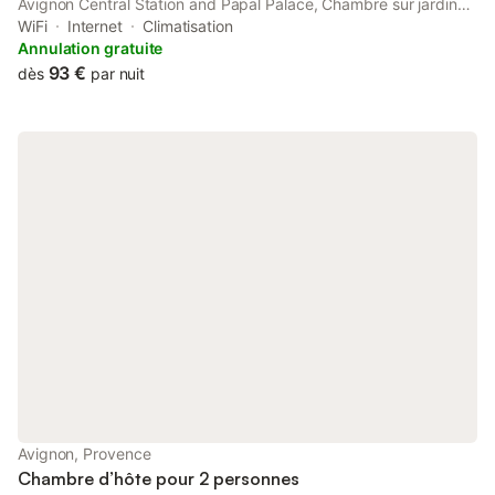
Avignon Central Station and Papal Palace, Chambre sur jardin
secret - Avignon Centre - Climatisée offers free WiFi, air
WiFi
Internet
Climatisation
conditioning and household amenities such as a microwave
Annulation gratuite
and...
93 €
dès
par nuit
Avignon, Provence
Chambre d’hôte pour 2 personnes