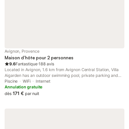
Avignon, Provence
Maison d’hôte pour 2 personnes
9.6
Fantastique
⋅
188 avis
Located in Avignon, 1.6 km from Avignon Central Station, Villa
Aigarden has an outdoor swimming pool, private parking and
rooms with free WiFi access. The property has garden and quiet
Piscine
WiFi
Internet
street views, and is 1.8 km from Papal Palace.
Annulation gratuite
171 €
dès
par nuit