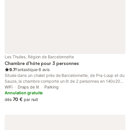
Les Thuiles, Région de Barcelonnette
Chambre d’hôte pour 3 personnes
9.7
Fantastique
⋅
8 avis
Située dans un chalet près de Barcelonnette, de Pra-Loup et du
Sauze, la chambre comporte un lit de 2 personnes en 140x200,
et un lit d'une personne en 90x190. Salle de bains avec douche,
WiFi
Draps de lit
Parking
lavabo et WC privative et indépendante. Vous pourrez
Annulation gratuite
bénéficier d'une connexion WiFi et garer votre véhicule en
70 €
dès
par nuit
sécurité. Proximité de la rivière Ubaye (sports d'eau vive), aire
de détente et de repos, nombreuses randonnées.