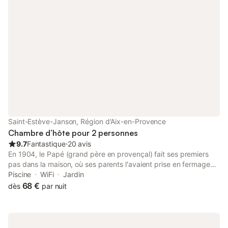
Saint-Estève-Janson, Région d'Aix-en-Provence
Chambre d’hôte pour 2 personnes
9.7
Fantastique
⋅
20 avis
En 1904, le Papé (grand père en provençal) fait ses premiers
pas dans la maison, où ses parents l'avaient prise en fermage
avant de l'acquérir. La maison a survécu au tremblement de
Piscine
WiFi
Jardin
terre de 1909 et a accueilli la naissance de plusieurs membres
68 €
dès
par nuit
de la famille. Vous serez accueilli dans les dépendances de
cette maison bicentenaire, rénovée avec tout le confort
moderne et respectant l'environnement. La Chambre de
l'Estable, entièrement rénovée en pierres apparentes, offre