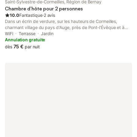
Saint-Sylvestre-de-Cormeilles, Région de Bernay
Chambre d’hôte pour 2 personnes
10.0
Fantastique
⋅
2 avis
Dans un écrin de verdure, sur les hauteurs de Cormeilles,
charmant village du pays d'Auge, près de Pont-l'Évêque et à
une demi-heure de Deauville – Honfleur, Isabelle vous propose 3
WiFi
Terrasse
Jardin
chambres d'hôtes pour 2 personnes, toutes équipées d'une
Annulation gratuite
kitchenette avec accès indépendant, donnant directement sur
75 €
dès
par nuit
le jardin paysagé. Petits déjeuners sur commande. Pour un
séjour en toute sérénité et tranquillité.