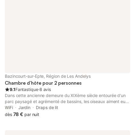
son panier pique-nique en randonnée Un parking public est
situé juste en face de l'entrée
Bazincourt-sur-Epte, Région de Les Andelys
Chambre d’hôte pour 2 personnes
9.1
Fantastique
⋅
8 avis
Dans cette ancienne demeure du XIXème siècle entourée d'un
parc paysagé et agrémenté de bassins, les oiseaux aiment eux
aussi à venir se nicher ... Vous serez sous le charme des 4
WiFi
Jardin
Draps de lit
chambres très agréables, aménagées par Claude et Bernard
78 €
dès
par nuit
pour vous recevoir. Circuits de randonnée, équitation, pêche
dans le village. Restaurants, commerces et cinéma 6 km.
Piscine 8 km. Belle chambre au premier étage de la propriété