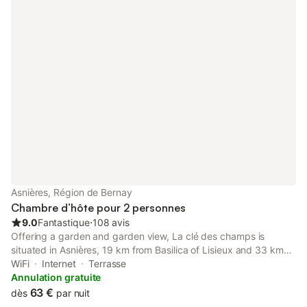
Asnières, Région de Bernay
Chambre d’hôte pour 2 personnes
9.0
Fantastique
⋅
108 avis
Offering a garden and garden view, La clé des champs is
situated in Asnières, 19 km from Basilica of Lisieux and 33 km
from Trouville-Deauville SNCF Railway Station. This property
WiFi
Internet
Terrasse
offers access to a terrace, free private parking and free WiFi.
Annulation gratuite
63 €
dès
par nuit