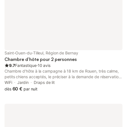
des Abbayes autour de Rouen, musées de Louviers, serre
Biotropica, base nautique de Pose, Evreux, Rouen, Les Andelys,
château de Vascoeuil, Route des écrivains, Corneille, Flaubert,
Victor Hugo, Maupassant …
Saint-Ouen-du-Tilleul, Région de Bernay
Chambre d’hôte pour 2 personnes
9.7
Fantastique
⋅
10 avis
Chambre d'hôte à la campagne à 18 km de Rouen, très calme,
petits chiens acceptés, le préciser à la demande de réservation
Vous pouvez aussi nous contacter par téléphone au
WiFi
Jardin
Draps de lit
0622998202 Nombreuses randonnées dans la forêt de la
60 €
dès
par nuit
Londe à 1 km Abbaye du bec hellouin à 20 kms, château Robert
Le Diable à 10 kms