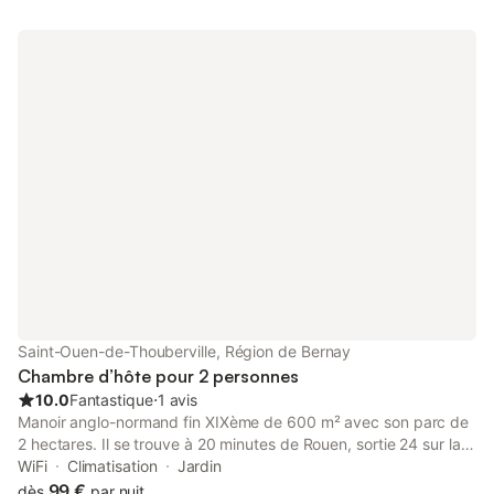
relaxante en Normandie. Aux Chambres d'hôtes Normandy à
Lieurey, profitez d’équipements partagés : piscine extérieure
chauffée, sauna, salle de sport équipée, jardin et terrasse non
couverte. Cinq places de parking sont disponibles sur place.
Les événements ne sont pas autorisés sur la propriété.
Saint-Ouen-de-Thouberville, Région de Bernay
Chambre d’hôte pour 2 personnes
10.0
Fantastique
⋅
1 avis
Manoir anglo-normand fin XIXème de 600 m² avec son parc de
2 hectares. Il se trouve à 20 minutes de Rouen, sortie 24 sur la
A13 à 5 min. Il dispose de 4 chambres doubles spacieuses dont
WiFi
Climatisation
Jardin
une familiale pouvant accueillir 5 personnes. Toutes les
99 €
dès
par nuit