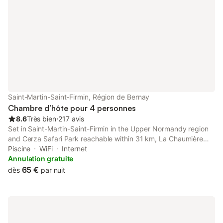
Lit bébé sur demande. Un animal de compagnie est accepté.
Un ventilateur peut être fourni dans la chambre pour votre
confort.
Saint-Martin-Saint-Firmin, Région de Bernay
Chambre d’hôte pour 4 personnes
8.6
Très bien
⋅
217 avis
Set in Saint-Martin-Saint-Firmin in the Upper Normandy region
and Cerza Safari Park reachable within 31 km, La Chaumière
offers accommodation with free WiFi, a children's playground, a
Piscine
WiFi
Internet
rooftop pool and free private parking.
Annulation gratuite
65 €
dès
par nuit