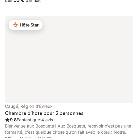
50 €
dès
par nuit
vacances. Avec ses 5 chambres, la maison est en mesure
d'accueillir jusqu'à 11 personnes. Vélos, motos et chevaux
bienvenus. Dans la salle à manger, un petit déjeuner composé
(entre autres) de jus de fruits bio, confitures et brioches maison
Hôte Star
vous est servi. Bibliothèque, télévision, jeux de société et salon
avec cheminée y sont à votre disposition. Autour de la propriété
et de son emblématique moulin à vent construit par Pierre en
2006, profitez d'un environnement paisible et bucolique pour un
bain de soleil en terrasse ou une partie de ping-pong. Pour tout
autre renseignement, veuillez nous contacter au 06 75 39 23
99. Et partez à la rencontre des animaux présents sur place
Caugé, Région d'Évreux
Chambre d’hôte pour 2 personnes
9.8
Fantastique
⋅
4 avis
Bienvenue aux Bosquets ! Aux Bosquets, recevoir n'est pas une
formalité, c'est quelque chose qu'on fait avec le cœur. Notre