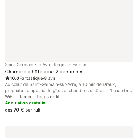
Saint-Germain-sur-Avre, Région d'Évreux
Chambre d’hôte pour 2 personnes
10.0
Fantastique
⋅
8 avis
Au cœur de Saint-Germain-sur-Avre, à 10 min de Dreux,
propriété composée de gîtes et chambres d'hôtes. - 1 chambre
d'hôtes pour 2 personnes (ou familiale pour 4 personnes - 2
WiFi
Jardin
Draps de lit
chambres et 1 salle de bains) située en rez-de-chaussée - 2
Annulation gratuite
chambre d'hôtes pour 2 personnes située à l'étage Un petit
70 €
dès
par nuit
déjeuner continental est servi tous les matins dans la salle
commune ou dans le jardin si le temps le permet. Il est inclus
dans le tarif de la chambre. Possibilité de dîner à la table
d'hôtes, de prendre une boisson dans le jardin, de partir avec