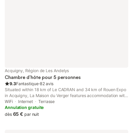
Acquigny, Région de Les Andelys
Chambre d’hôte pour 5 personnes
9.3
Fantastique
⋅
82 avis
Situated within 18 km of Le CADRAN and 34 km of Rouen Expo
in Acquigny, La Maison du Verger features accommodation with
seating area. Boasting a shared kitchen, this property also
WiFi
Internet
Terrasse
provides guests with an outdoor fireplace.
Annulation gratuite
65 €
dès
par nuit