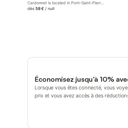
Cardonnet is located in Pont-Saint-Pierre,
19 km from Voltaire Station, Rouen and 19
dès
58 €
/
nuit
km from Notre-Dame Cathedral of Rouen.
Featuring a shared kitchen, this property
also provides guests with a sun terrace.
Économisez jusqu’à 10% av
Lorsque vous êtes connecté, vous voyez
prix et vous avez accès à des réduction
Se connecter ou s'inscrire