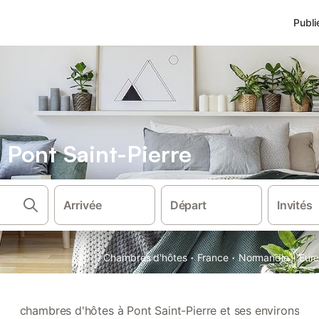
Publi
Pont Saint-Pierre
Arrivée
Départ
Invités
·
·
·
Chambres d'hôtes
France
Normandie
Eur
chambres d'hôtes à Pont Saint-Pierre et ses environs