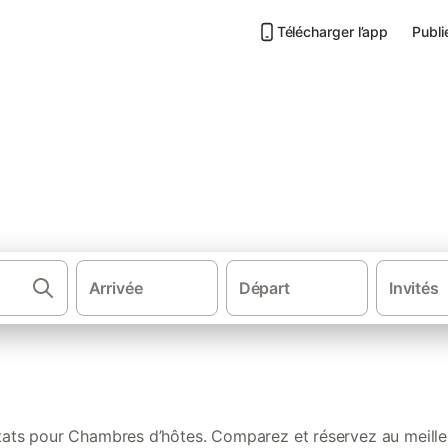
Télécharger l’app
Publi
 les mieux notées à Pont-Au
Arrivée
Départ
Invités
·
·
·
Chambres d'hôtes
France
Normandie
E
ltats pour Chambres d’hôtes. Comparez et réservez au meilleu