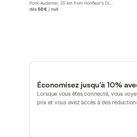
Pont-Audemer, 25 km from Honfleur's Old
Harbour, 25 km from La Forge Museum,
dès
50 €
/
nuit
and 29 km from Cerza Safari Park. Both
free WiFi and parking on-site are available
at the bed and breakfast free of charge.
Économisez jusqu’à 10% av
Lorsque vous êtes connecté, vous voyez
prix et vous avez accès à des réduction
Se connecter ou s'inscrire