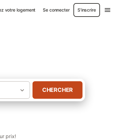
ez votre logement
Se connecter
S'inscrire
demer
CHERCHER
·
ure
Chambres d’hôtes à Pont-Audemer
r prix!