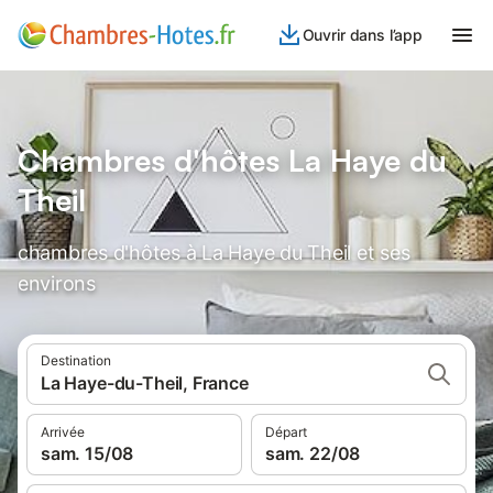
Ouvrir dans l’app
Chambres d'hôtes La Haye du
Theil
chambres d'hôtes à La Haye du Theil et ses
environs
Destination
La Haye-du-Theil, France
Arrivée
Départ
sam. 15/08
sam. 22/08