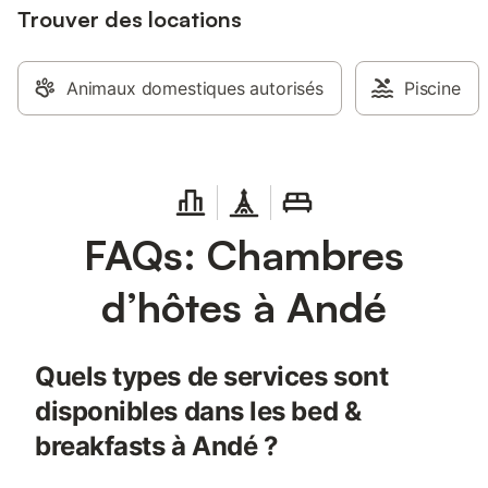
farine, maison de Monet et musée de
Trouver des locations
l’Impressionnisme à Giverny (30 km),
route des Abbayes autour de Rouen,
musées de Louviers, serre Biotropica,
Animaux domestiques autorisés
Piscine
base nautique de Pose, Evreux, Rouen,
Les Andelys, château de Vascoeuil, Route
des écrivains, Corneille, Flaubert, Victor
Hugo, Maupassant …
FAQs: Chambres
d’hôtes à Andé
Quels types de services sont
disponibles dans les bed &
breakfasts à Andé ?