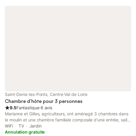
CléVacances.
Saint-Denis-les-Ponts, Centre-Val de Loire
Chambre d’hôte pour 3 personnes
9.5
Fantastique
⋅
6 avis
Marianne et Gilles, agriculteurs, ont aménagé 3 chambres dans
le moulin et une chambre familiale composée d'une entrée, salle
de bains, WC, couloir et 2 chambres séparées avec chacune un
WiFi
TV
Jardin
grand lit et un petit lit. Nous mettons une salle avec coin cuisine
Annulation gratuite