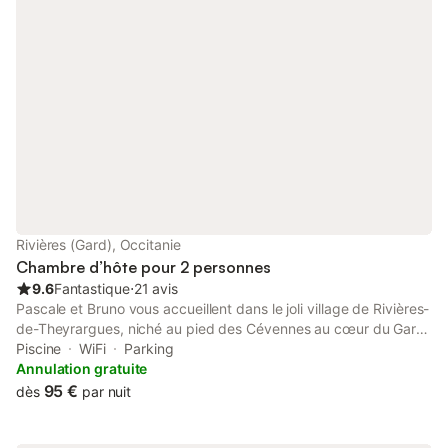
Rivières (Gard), Occitanie
Chambre d’hôte pour 2 personnes
9.6
Fantastique
⋅
21 avis
Pascale et Bruno vous accueillent dans le joli village de Rivières-
de-Theyrargues, niché au pied des Cévennes au cœur du Gard
provençal. La maison, entièrement restaurée, possède 4
Piscine
WiFi
Parking
chambres et une salle de bain à l'étage. une seconde salle de
Annulation gratuite
bain se trouve au rez-de-chaussée. Vous disposerez du salon
95 €
dès
par nuit
avec cheminée, télé, Wifi … Enfin vous aurez accès à la piscine
et au jardin entièrement créé par Bruno, pour des moments de