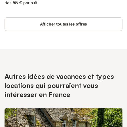
à disposition de nos hôtes. Nous sommes situées au bord du
55 €
dès
par nuit
Loir, dans un coin tranquille et reposant. Vous pouvez faire de la
barque.
Afficher toutes les offres
Autres idées de vacances et types
locations qui pourraient vous
intéresser en France