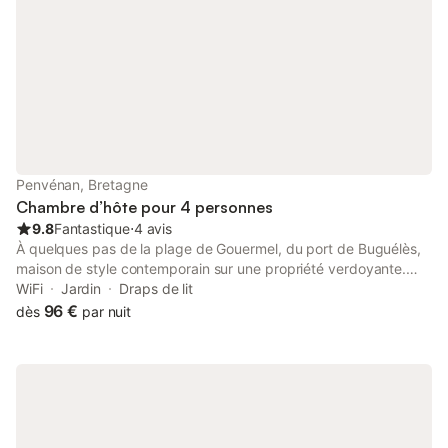
animaux de compagnie avec plaisir, et ce, sans frais
supplémentaires. Venez profiter de notre ambiance conviviale et
de notre emplacement idéal pour des vacances inoubliables à
deux pas de la mer ! Soit pour 1 couple et 2 enfants. Soit pour 3
personnes. Draps et linge de toilette fournis.
Penvénan, Bretagne
Chambre d’hôte pour 4 personnes
9.8
Fantastique
⋅
4 avis
À quelques pas de la plage de Gouermel, du port de Buguélès,
maison de style contemporain sur une propriété verdoyante.
Balade sur le GR34 dans des sites préservés, baignades et
WiFi
Jardin
Draps de lit
sport nautique. 4 chambres d'hôtes et un gîte. Chaque chambre
96 €
dès
par nuit
a un accès indépendant et comprend salle d'eau, wc privés.