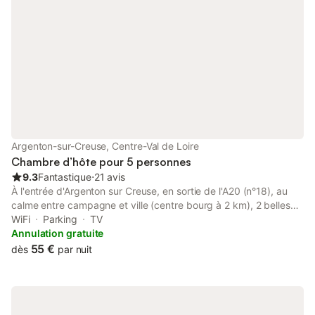
Argenton-sur-Creuse, Centre-Val de Loire
Chambre d’hôte pour 5 personnes
9.3
Fantastique
⋅
21 avis
À l'entrée d'Argenton sur Creuse, en sortie de l'A20 (n°18), au
calme entre campagne et ville (centre bourg à 2 km), 2 belles
chambres pour vous accueillir dans ancienne maison en pierre
WiFi
Parking
TV
(ancien relais de La Poste), sur grand jardin clos arboré et fleuri,
Annulation gratuite
table de jardin et barbecue à disposition. Chats et poules en
55 €
dès
par nuit
liberté. • Chambre bleue pour 1, 2 ou 3 personnes, literie de
160, et un lit de 90, avec salle d'eau complète, TV. • Peut être
complétée par la Chambre jaune (1 ou 2 personnes, literie de
160, avec cabine lavabo/douche, TV, WC privé sur palier). Tél: