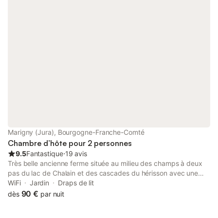
extérieur), où le calme et la nature vous
date d'arrivée 30%du
accompagneront tout au long de votre
devrait être payé
séjour. La salle de réception a été
restaurée, en conservant les poutres et
pierres apparentes, afin de vous apporter
le charme des maisons
Marigny (Jura), Bourgogne-Franche-Comté
Chambre d’hôte pour 2 personnes
9.5
Fantastique
⋅
19 avis
Très belle ancienne ferme située au milieu des champs à deux
pas du lac de Chalain et des cascades du hérisson avec une
très belle vue sur la campagne environnante : une mise au vert
WiFi
Jardin
Draps de lit
garantie. La restauration à été faite par nos soins et récemment,
90 €
dès
par nuit
l'occasion de nous faire plaisir et de mettre en pratique mon
métier d'ébéniste. elle est donc en quelque sorte mon showroom