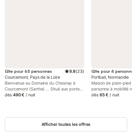
Gîte pour 65 personnes
9.8
(
23
)
Gîte pour 4 personn
Courcemont, Pays de la Loire
Portbail, Normandie
Bienvenue au Domaine du Chesnay à
Maison de plain-pied 
Courcemont (Sarthe) … Situé aux portes
personne à mobilité r
du Perche Sarthois, le Domaine du
dès
490 €
/
nuit
garage, jardin clôtur
dès
65 €
/
nuit
Chesnay vous accueille dans un cadre
(surveillée en été) Ce
calme et verdoyant. Pour un mariage, un
indépendant, entouré
anniversaire, une fête entre amis ou toute
fermé. Il comprend :
autre occasion, le gîte met à votre
une avec lit 2 personn
disposition, dans un cadre champêtre :
Afficher toutes les offres
lits 1 personne (90). 
Une salle de réception pouvant accueillir
à votre arrivée - sall