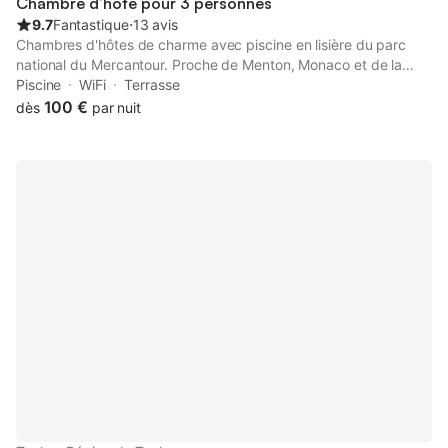
Chambre d’hôte pour 3 personnes
9.7
Fantastique
⋅
13 avis
Chambres d'hôtes de charme avec piscine en lisière du parc
national du Mercantour. Proche de Menton, Monaco et de la
frontière italienne. Idéales pour les amateurs de randonnée et
Piscine
WiFi
Terrasse
de vélo, ainsi que pour les amants de calme et nature. Nous
100 €
dès
par nuit
portons un soins particulier à nos petits déjeuners composés de
produits frais maison, du jardin et locaux. Possibilité de 1/2
pension avec cuisine traditionnelle et semi-gastronomique. Les
séjours jusqu'à deux nuits sont à régler intégralement et à
l'avance