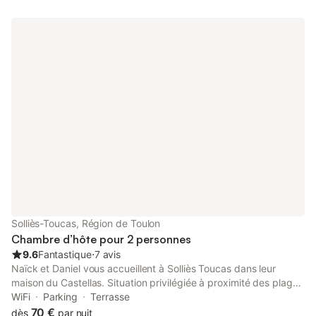
Solliès-Toucas, Région de Toulon
Chambre d’hôte pour 2 personnes
9.6
Fantastique
⋅
7 avis
Naïck et Daniel vous accueillent à Solliès Toucas dans leur
maison du Castellas. Situation privilégiée à proximité des plages
ensoleillées (20mn) des îles d'or et des villages authentiques de
WiFi
Parking
Terrasse
la provence verte. Le calme est assuré. De nombreux départs
70 €
dès
par nuit