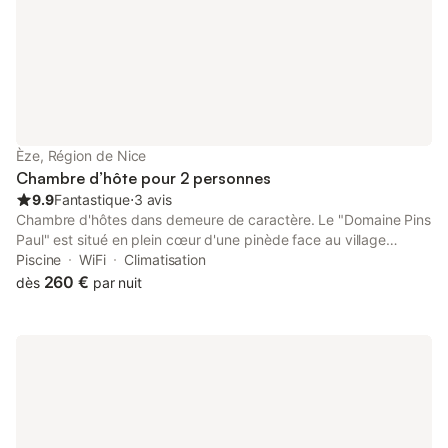
indépendante à l’étage offre un solarium de 15 m² avec vue
mer. Toutes les chambres ont une salle de bain privée. La
chambre familiale comprend mini-réfrigérateur, bouilloire et lits
superposés adaptés aux enfants jusqu’à 12 ans. Le petit-
déjeuner est servi sur votre terrasse privée ou dans les espaces
communs. Massages disponibles moyennant supplément. Les
événements ne sont pas autorisés.
Èze, Région de Nice
Chambre d’hôte pour 2 personnes
9.9
Fantastique
⋅
3 avis
Chambre d'hôtes dans demeure de caractère. Le "Domaine Pins
Paul" est situé en plein cœur d'une pinède face au village
médiéval d'ÈZE avec une vue féerique jusqu'à l'Esterel.
Piscine
WiFi
Climatisation
Chambre de caractère, orientée plein sud avec vue sur Eze
260 €
dès
par nuit
Village et la côte méditerranéenne