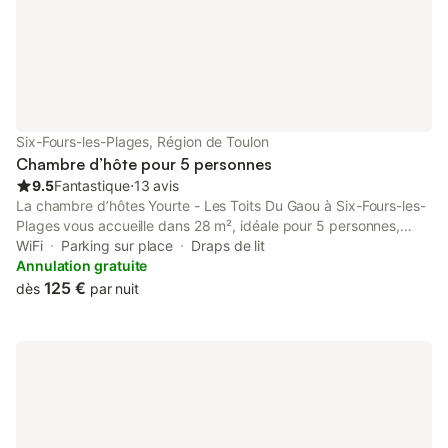
Six-Fours-les-Plages, Région de Toulon
Chambre d’hôte pour 5 personnes
9.5
Fantastique
⋅
13 avis
La chambre d’hôtes Yourte - Les Toits Du Gaou à Six-Fours-les-
Plages vous accueille dans 28 m², idéale pour 5 personnes,
avec deux lits doubles et un lit simple. Profitez d’une cuisine
WiFi
Parking sur place
Draps de lit
équipée extérieure ainsi que d’une terrasse où vous pourrez
Annulation gratuite
prendre vos repas. Une salle d’eau aménagée d’une douche de
125 €
dès
par nuit
type balinais privative, WC et lavabo vous procurera un
dépaysement assuré. Des ventilateurs et le Wi-Fi sont à
disposition pour votre confort. La terrasse partagée invite à la
détente après vos journées de découverte. À la Chambre
d’hôtes Les Toits du Gaou à Six-Fours-les-Plages, profitez de la
terrasse partagée non couverte à seulement 30 m de la mer,
avec vue sur le lagon du Brusc. La propriété fait face aux îles
des Embiez, Rouveau et Magnons, accessibles en kayak de