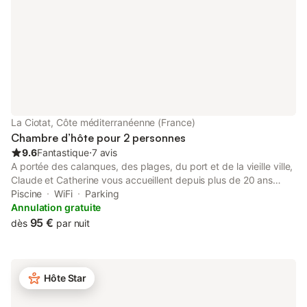
La Ciotat, Côte méditerranéenne (France)
Chambre d’hôte pour 2 personnes
9.6
Fantastique
⋅
7 avis
A portée des calanques, des plages, du port et de la vieille ville,
Claude et Catherine vous accueillent depuis plus de 20 ans
dans un cadre exceptionnel. Au coeur d'un magnifique domaine
Piscine
WiFi
Parking
privé d'un hectare arboré de lauriers roses, blanc, rouges, entre
Annulation gratuite
pinède et nombreuses essences méditerranéennes. Deux
95 €
dès
par nuit
chambres d'hôtes avec terrasse et entrée indépendante pour
préserver votre intimité, petit déjeuner pris sur la grande
terrasse dominant le célèbre Golfe d'amour. Grande piscine
(11*5), cuisine d'été et terrain de pétanque, vous aideront à
Hôte Star
vous ressourcer dans ce cadre préservé. Environnement
écologique de la propriété qui attire de nombreuses espèces