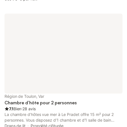
de GR vous garantissent des balades inoubliables. 2 chambres
de caractère tout confort avec terrasse privée vous sont
proposées.
Région de Toulon, Var
Chambre d’hôte pour 2 personnes
7.1
Bien
⋅
28 avis
La chambre d’hôtes vue mer à Le Pradet offre 15 m² pour 2
personnes. Vous disposez d’1 chambre et d’1 salle de bain
pendant votre séjour. Profitez d’une magnifique vue sur la mer.
Draps de lit
Propriété clôturée