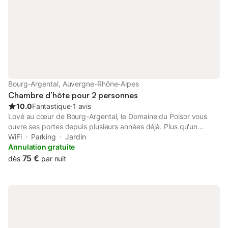
Bourg-Argental, Auvergne-Rhône-Alpes
Chambre d’hôte pour 2 personnes
10.0
Fantastique
⋅
1 avis
Lové au cœur de Bourg-Argental, le Domaine du Poisor vous
ouvre ses portes depuis plusieurs années déjà. Plus qu'un
simple hébergement, c'est une invitation à la douceur de vivre,
WiFi
Parking
Jardin
une parenthèse enchantée où le temps semble s'arrêter. À
Annulation gratuite
proximité de la Salle Esterel et de la Via Fluvia, notre maison
75 €
dès
par nuit
d'hôtes vous accueille dans un cadre empreint de charme et de
poésie. Détendez-vous dans le jardin du domaine, et laissez-
vous surprendre par la beauté de notre collection de théières.
Une collection unique, rassemblée avec passion au cours des
dix dernières années, qui ajoute une touche de charme et
d'élégance à votre séjour. Imaginez : une bâtisse au cachet