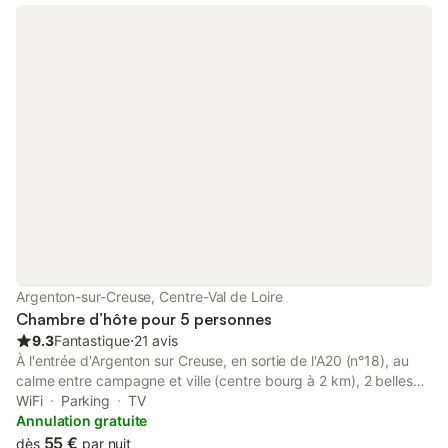
Très romantique, avec son lit en baldaquin et son camaïeu de
couleurs verts. Redécorée en janvier 2022. Literie très recente.
Très fraiche l'été et chaude l'hiver. Stendhal a séjourné dans
cette chambre. Nous avons changé la literie en 2019 et en
remplacé la baignoire par une douche à l italienne.
Argenton-sur-Creuse, Centre-Val de Loire
Chambre d’hôte pour 5 personnes
9.3
Fantastique
⋅
21 avis
À l'entrée d'Argenton sur Creuse, en sortie de l'A20 (n°18), au
calme entre campagne et ville (centre bourg à 2 km), 2 belles
chambres pour vous accueillir dans ancienne maison en pierre
WiFi
Parking
TV
(ancien relais de La Poste), sur grand jardin clos arboré et fleuri,
Annulation gratuite
table de jardin et barbecue à disposition. Chats et poules en
55 €
dès
par nuit