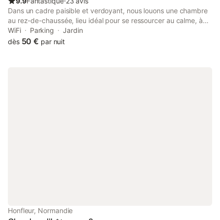
9.9
Fantastique
⋅
23 avis
Lacs, et pourquoi pas Paimpol, Saint-
Dans un cadre paisible et verdoyant, nous louons une chambre
au rez-de-chaussée, lieu idéal pour se ressourcer au calme, à
20 min des plages, 5 min de Dinan et 25 min de Saint-Malo.
WiFi
Parking
Jardin
50 €
dès
par nuit
Honfleur, Normandie