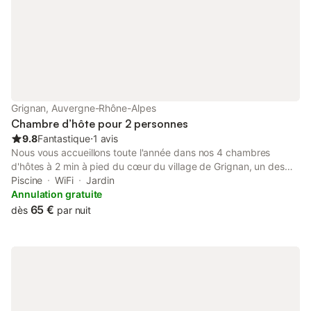
Grignan, Auvergne-Rhône-Alpes
Chambre d’hôte pour 2 personnes
9.8
Fantastique
⋅
1 avis
Nous vous accueillons toute l'année dans nos 4 chambres
d'hôtes à 2 min à pied du cœur du village de Grignan, un des
"plus beaux villages de France". Dès le mois de mai, vous
Piscine
WiFi
Jardin
pourrez profiter de la piscine avec une superbe vue sur le
Annulation gratuite
beffroi et les remparts du château. 4 chambres avec lit en 140
65 €
dès
par nuit
sont à votre disposition : - une grande chambre donnant sur un
jardin, sanitaires intégrés, WC communs - une chambre avec
salle de douche et WC privatifs - deux chambres côte à côte
partagent la même salle de bain, WC communs, idéales pour
une famille Les serviettes de toilette sont à disposition dans
chaque chambre. Les petits déjeuners sont inclus dans le tarif
de la nuitée et sont servis dès les premiers beaux jours dans le