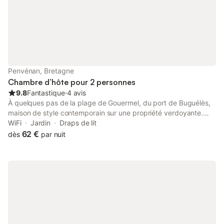
Promenades à cheval, VTT avec plus de
100 km de circuits balisés, Parapente,
Escalade, Mini
Penvénan, Bretagne
Chambre d’hôte pour 2 personnes
9.8
Fantastique
⋅
4 avis
À quelques pas de la plage de Gouermel, du port de Buguélès,
maison de style contemporain sur une propriété verdoyante.
Balade sur le GR34 dans des sites préservés, baignades et
WiFi
Jardin
Draps de lit
sport nautique. 4 chambres d'hôtes et un gîte. Chaque chambre
62 €
dès
par nuit
a un accès indépendant et comprend salle d'eau, wc privés.