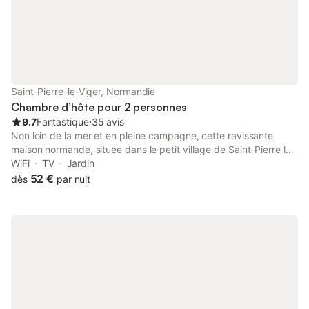
site https://le-mas-du-canal.fr pour plus de détails La maison
possède une cour fermée, idéal pour l'accueil des motards et
voitures de collection. Chambre entièrement rénovée en 2023
dans l'esprit shabby chic cher au cœur de Pascale passionnée
de couture à partir de tissus anciens.
Saint-Pierre-le-Viger, Normandie
Chambre d’hôte pour 2 personnes
9.7
Fantastique
⋅
35 avis
Non loin de la mer et en pleine campagne, cette ravissante
maison normande, située dans le petit village de Saint-Pierre le
Viger (4,5 km de Veules les Roses), offre une quiétude et un
WiFi
TV
Jardin
charme dépaysant. Dans ce cadre authentique, cet ancien
52 €
dès
par nuit
corps de ferme abrite trois chambres d'hôtes, labellisées 3 clés
CléVacances.