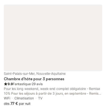
barque.
Saint-Palais-sur-Mer, Nouvelle-Aquitaine
Chambre d’hôte pour 3 personnes
9.9
Fantastique
⋅
29 avis
Pour les long weekend, week-end complet obligatoire - Remise
10% Pour les séjours à partir de 3 jours, en septembre - Remise
10% Chambres dans villa neuve (maison balnéaire 1930 dans
WiFi
Climatisation
TV
site protégé) Les chambres comprennent un lit deux personnes
77 €
dès
par nuit