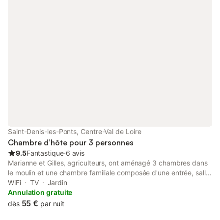
Saint-Denis-les-Ponts, Centre-Val de Loire
Chambre d’hôte pour 3 personnes
9.5
Fantastique
⋅
6 avis
Marianne et Gilles, agriculteurs, ont aménagé 3 chambres dans
le moulin et une chambre familiale composée d'une entrée, salle
de bains, WC, couloir et 2 chambres séparées avec chacune un
WiFi
TV
Jardin
grand lit et un petit lit. Nous mettons une salle avec coin cuisine
Annulation gratuite
à disposition de nos hôtes. Nous sommes situées au bord du
55 €
dès
par nuit
Loir, dans un coin tranquille et reposant. Vous pouvez faire de la