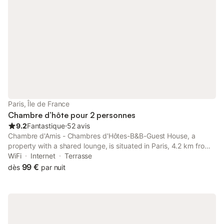
Paris, Île de France
Chambre d’hôte pour 2 personnes
9.2
Fantastique
⋅
52 avis
Chambre d'Amis - Chambres d'Hôtes-B&B-Guest House, a
property with a shared lounge, is situated in Paris, 4.2 km from
Paris-Gare-de-Lyon, 5.1 km from Pompidou Centre, as well as
WiFi
Internet
Terrasse
5.1 km from Notre Dame Cathedral.
99 €
dès
par nuit