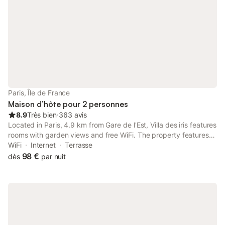
Paris, Île de France
Maison d’hôte pour 2 personnes
8.9
Très bien
⋅
363 avis
Located in Paris, 4.9 km from Gare de l'Est, Villa des iris features
rooms with garden views and free WiFi. The property features
inner courtyard views and is 5.4 km from Gare du Nord and 5.9
WiFi
Internet
Terrasse
km from La Cigale Concert Hall.
98 €
dès
par nuit