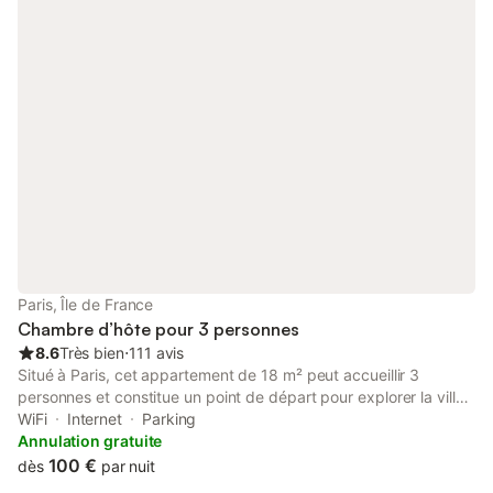
Paris, Île de France
Chambre d’hôte pour 3 personnes
8.6
Très bien
⋅
111 avis
Situé à Paris, cet appartement de 18 m² peut accueillir 3
personnes et constitue un point de départ pour explorer la ville.
La propriété se trouve à 400 m de la Porte de Bagnolet et à
WiFi
Internet
Parking
800 m du centre-ville, tandis que la gare et les transports en
Annulation gratuite
commun sont accessibles à 400 m. L'intérieur comprend 1
100 €
dès
par nuit
chambre avec un lit double et un lit simple, une salle de bains