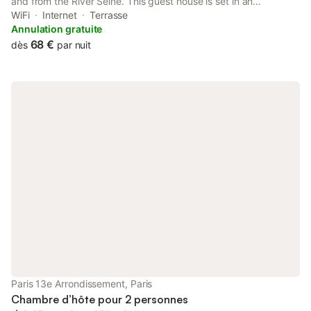
and from the River Seine. This guest house is set in an
independent property and is decorated with antique furniture.
WiFi
Internet
Terrasse
Featuring a shower, the bathroom also comes with a hairdryer.
Annulation gratuite
68 €
dès
par nuit
Paris 13e Arrondissement, Paris
Chambre d’hôte pour 2 personnes