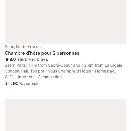
Paris, Île de France
Chambre d’hôte pour 2 personnes
8.6
Très bien
⋅
50 avis
Set in Paris, 1 km from Sacré-Coeur and 1.2 km from La Cigale
Concert Hall, Toit pour Vous Chambre d'Hôtes - Homestay
provides accommodation with amenities such as free WiFi and a
WiFi
Internet
Climatisation
flat-screen TV. It is situated 2.
90 €
dès
par nuit