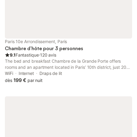
Paris 10e Arrondissement, Paris
Chambre d’hôte pour 3 personnes
9.1
Fantastique
⋅
120 avis
The bed and breakfast Chambre de la Grande Porte offers
rooms and an apartment located in Paris’ 10th district, just 200
metres from Château d’Eau Metro Station and 1 km from Grands
WiFi
Internet
Draps de lit
Boulevards.
199 €
dès
par nuit