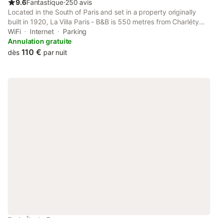
9.6
Fantastique
⋅
250 avis
Located in the South of Paris and set in a property originally
built in 1920, La Villa Paris - B&B is 550 metres from Charléty
Stadium. It offers B&B accommodation with free WiFi. Each
WiFi
Internet
Parking
room features air conditioning, a flat-screen TV and a desk.
Annulation gratuite
110 €
dès
par nuit