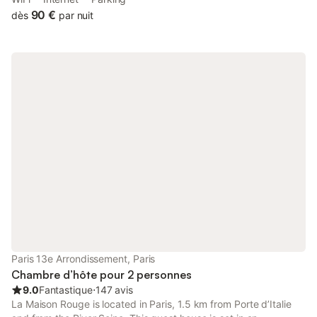
building and offers free Wi-Fi internet access.
90 €
dès
par nuit
Paris 13e Arrondissement, Paris
Chambre d’hôte pour 2 personnes
9.0
Fantastique
⋅
147 avis
La Maison Rouge is located in Paris, 1.5 km from Porte d’Italie