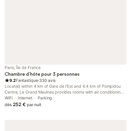
Paris, Île de France
Chambre d’hôte pour 3 personnes
9.2
Fantastique
⋅
330 avis
Located within 4 km of Gare de l'Est and 4.4 km of Pompidou
Centre, Le Grand Maulnes provides rooms with air conditioning
and a private bathroom in Paris. Free WiFi is provided
WiFi
Internet
Parking
throughout the property and private parking is available on site.
252 €
dès
par nuit