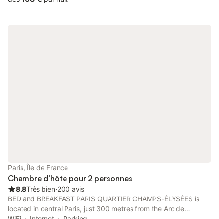
Paris, Île de France
Chambre d’hôte pour 2 personnes
8.8
Très bien
⋅
200 avis
BED and BREAKFAST PARIS QUARTIER CHAMPS-ÉLYSÉES is
located in central Paris, just 300 metres from the Arc de
Triomphe and Champs-Elysées. It is set in a 19th century
WiFi
Internet
Parking