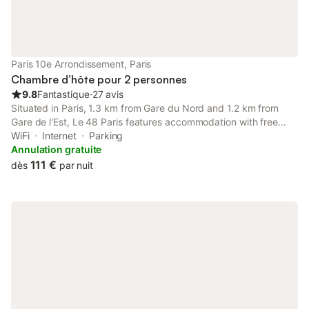
Paris 10e Arrondissement, Paris
Chambre d’hôte pour 2 personnes
9.8
Fantastique
⋅
27 avis
Situated in Paris, 1.3 km from Gare du Nord and 1.2 km from
Gare de l'Est, Le 48 Paris features accommodation with free
WiFi in a historic building. It is set 1.5 km from Opéra Garnier
WiFi
Internet
Parking
and offers a lift. Pompidou Centre is 1.
Annulation gratuite
111 €
dès
par nuit