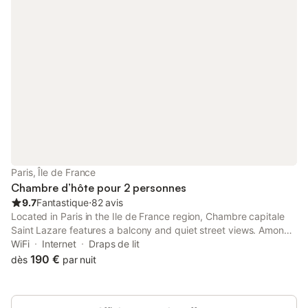
Paris, Île de France
Chambre d’hôte pour 2 personnes
9.7
Fantastique
⋅
82 avis
Located in Paris in the Ile de France region, Chambre capitale
Saint Lazare features a balcony and quiet street views. Among
the facilities at this property are a lift and a housekeeping
WiFi
Internet
Draps de lit
service, along with free WiFi throughout the property.
190 €
dès
par nuit