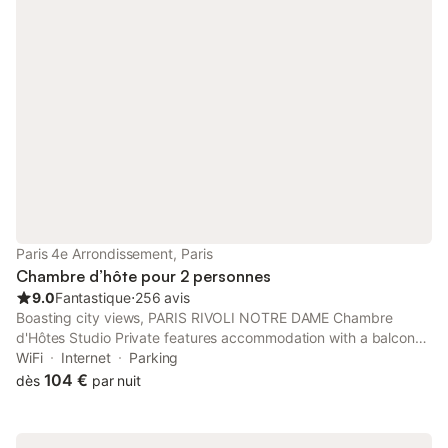
Paris 4e Arrondissement, Paris
Chambre d’hôte pour 2 personnes
9.0
Fantastique
⋅
256 avis
Boasting city views, PARIS RIVOLI NOTRE DAME Chambre
d'Hôtes Studio Private features accommodation with a balcony,
around 1 km from Sainte-Chapelle. It is set 1.5 km from Louvre
WiFi
Internet
Parking
Museum and provides a lift. The property is 1.
104 €
dès
par nuit