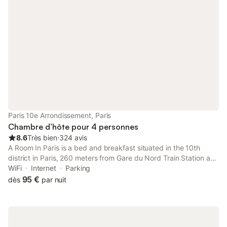
Paris 10e Arrondissement, Paris
Chambre d’hôte pour 4 personnes
8.6
Très bien
⋅
324 avis
A Room In Paris is a bed and breakfast situated in the 10th
district in Paris, 260 meters from Gare du Nord Train Station and
500 metres from Gare de l'Est Train Station. Free WiFi is
WiFi
Internet
Parking
available on site.
95 €
dès
par nuit