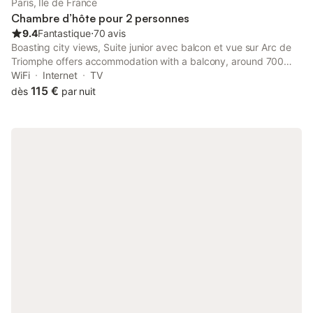
Paris, Île de France
Chambre d’hôte pour 2 personnes
9.4
Fantastique
⋅
70 avis
Boasting city views, Suite junior avec balcon et vue sur Arc de
Triomphe offers accommodation with a balcony, around 700
metres from Palais des Congrès de Paris. It is set 2.5 km from
WiFi
Internet
TV
Musée de l'Orangerie and features a lift.
115 €
dès
par nuit