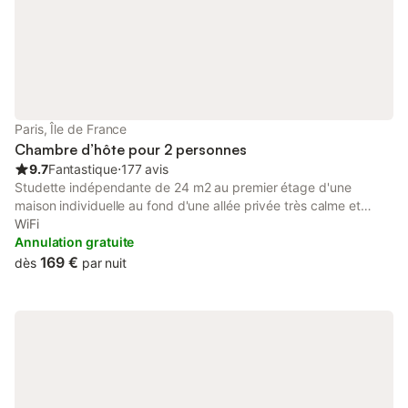
Remboursement total en cas de
chambre Oberkampf q
mêm
Paris, Île de France
Chambre d’hôte pour 2 personnes
9.7
Fantastique
⋅
177 avis
Studette indépendante de 24 m2 au premier étage d'une
maison individuelle au fond d'une allée privée très calme et
plantée.Les larges fenêtres du coin salon et repas,la kitchnette
WiFi
donnent sur l'allée.2 lits jumeaux ou 1 double lit de 1,60 par 2,00
Annulation gratuite
m au choix - salle de douche WC privé, Internet est à
169 €
dès
par nuit
disposition.Linge fourni. À 5 minutes de la Bastille et de son
marché, à pied du Marais et de la Seine, du canal Saint Martin
et de la République. Nous disposons d'un accord de la Mairie en
tant que chambre d'hote