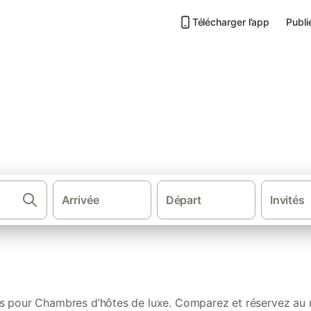
Télécharger l’app
Publi
tes de luxe dans Occitanie
Arrivée
Départ
Invités
·
Chambres d'hôtes
Fra
s pour Chambres d’hôtes de luxe. Comparez et réservez au m