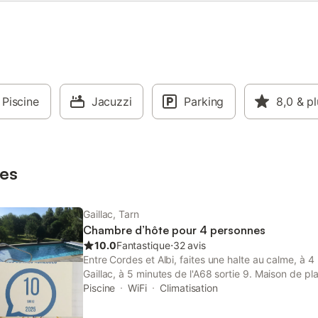
e https://le-mas-du-canal.fr pour
détails La maison possède une
ée, idéal pour l'accueil des
t voitures de collection.
entièrement rénovée en 2023
prit shabby chic cher au cœur de
assionnée de couture à partir de
ciens.
Piscine
Jacuzzi
Parking
8,0
& pl
es
Gaillac, Tarn
Chambre d’hôte pour 4 personnes
10.0
Fantastique
⋅
32 avis
Entre Cordes et Albi, faites une halte au calme, à 4
Gaillac, à 5 minutes de l'A68 sortie 9. Maison de pl
2 chambres séparées (pour famille ou amis), agréab
Piscine
WiFi
Climatisation
climatisation, salle de douche à l’italienne, WC sépar
de restauration est disponible avec frigo, micro-o