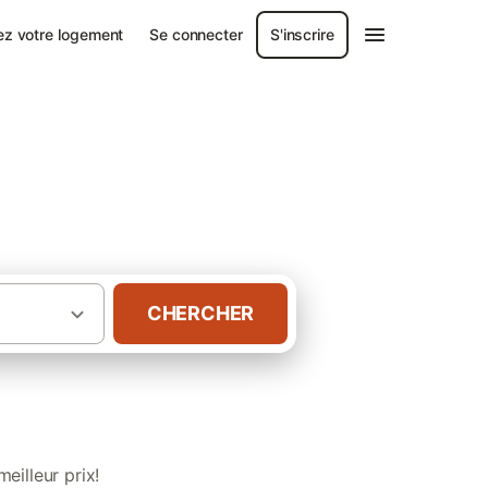
ez votre logement
Se connecter
S'inscrire
CHERCHER
·
nce
Chambres d’hôtes de luxe Occitanie
eilleur prix!