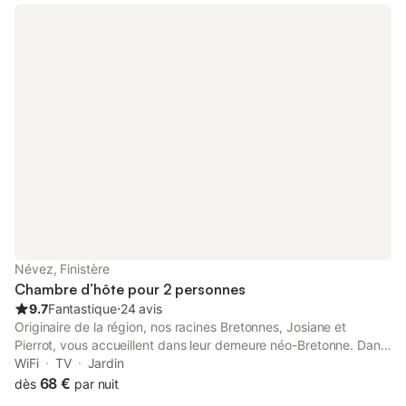
Névez, Finistère
Chambre d’hôte pour 2 personnes
9.7
Fantastique
⋅
24 avis
Originaire de la région, nos racines Bretonnes, Josiane et
Pierrot, vous accueillent dans leur demeure néo-Bretonne. Dans
un jardin fleuri, agréable et calme, où vous pourrez profiter de la
WiFi
TV
Jardin
mer et de nos belles plages de sable fin, directement à pied.
68 €
dès
par nuit
Ainsi que les belles balades dans les sentiers, les visites de nos