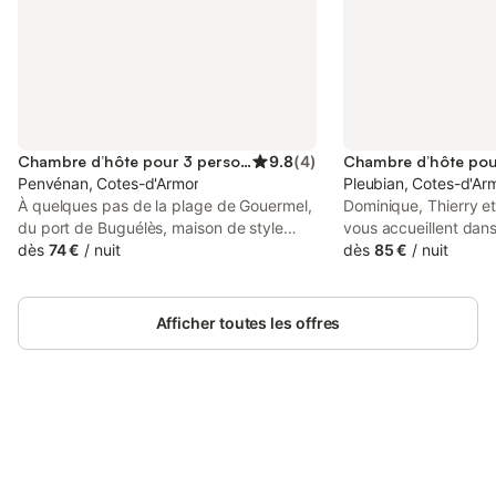
Chambre d’hôte pour 3 personnes
9.8
(
4
)
Penvénan, Cotes-d'Armor
Pleubian, Cotes-d'Ar
À quelques pas de la plage de Gouermel,
Dominique, Thierry et
du port de Buguélès, maison de style
vous accueillent dans
contemporain sur une propriété
dès
74 €
/
nuit
bretonne avec une v
dès
85 €
/
nuit
verdoyante. Balade sur le GR34 dans des
m de la plage et du 
sites préservés, baignades et sport
chaleureuse, la mais
nautique. 4 chambres d'hôtes et un gîte.
rénovée ouvre sur un
Afficher toutes les offres
Chaque chambre a un accès
avec une vue panora
indépendant et comprend salle d'eau, wc
Confortablement instal
privés.
apprécier l'atmosphè
amoureux de ce peti
Bretagne, nous aimon
Connectez-vous et économisez
passion pour le patri
Se connecter
jusqu'à 10% sur nos logements.
des paysages. Le cop
est le moment idéal p