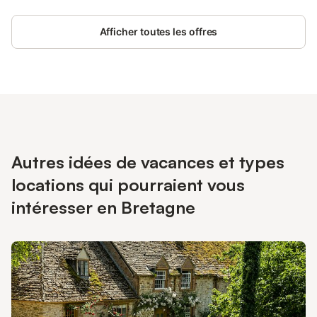
indépendante, salle de bain privative et WC, elle comprend un
lit de 160, un bureau et et WiFi Une seule chambre en location
Afficher toutes les offres
donc vous serez tranquille pendant votre séjour P.S. : pour le
petit déjeuner, soit vous gérez vous même dans la cuisine qui
est près de votre chambre, soit je mets à disposition tout ce
qu'il faut pour un petit déjeuner au calme et quand vous le
souhaitez Si pas de petits déjeuners, une réduction sera faite
J'accepte un petit chien (1) mais sur demande avec supplément
de 5 € Pour une personne j'applique une réduction de 5 €
Autres idées de vacances et types
locations qui pourraient vous
intéresser en Bretagne