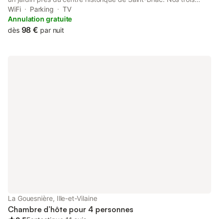
chambres sont spacieuses, contemporaines et confortables.
WiFi
Parking
TV
Parking, terrasses et jardin à votre disposition. Petit déjeuner
Annulation gratuite
copieux : confitures maison, produits locaux et fruits de saison.
98 €
dès
par nuit
Ambiance conviviale. Chambre spacieuse et très lumineuse
avec sa baie vitrée orientée au plein Sud. Remboursement de
l’acompte
La Gouesnière, Ille-et-Vilaine
Chambre d’hôte pour 4 personnes