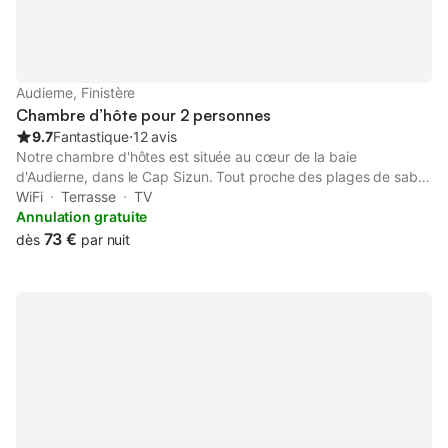
Audierne, Finistère
Chambre d’hôte pour 2 personnes
9.7
Fantastique
⋅
12 avis
Notre chambre d'hôtes est située au cœur de la baie
d'Audierne, dans le Cap Sizun. Tout proche des plages de sable
fin et de la côte sauvage. L'Abri du Marin vous accueillera dans
WiFi
Terrasse
TV
une ambiance calme et sereine, ou vous passerez un moment
Annulation gratuite
de détente ou vous pourrez profiter d'une terrasse privative. Un
73 €
dès
par nuit
acompte de 30 % par virement bancaire ou par chèque est
demandé pour confirmation de la réservation, sans cela la
chambre sera remise à la location sur le site.