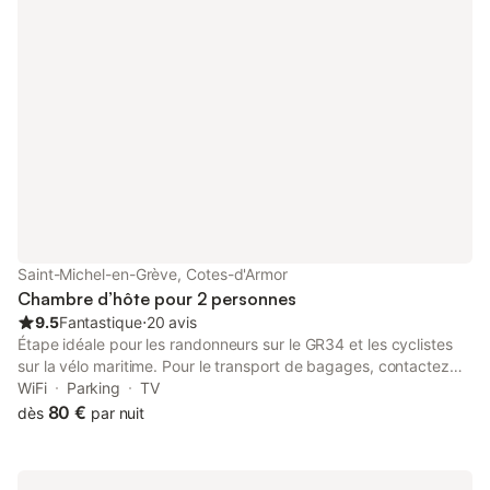
Saint-Michel-en-Grève, Cotes-d'Armor
Chambre d’hôte pour 2 personnes
9.5
Fantastique
⋅
20 avis
Étape idéale pour les randonneurs sur le GR34 et les cyclistes
sur la vélo maritime. Pour le transport de bagages, contactez
moi. Les 2 chambres peuvent accueillir jusqu'à 6 personnes .
WiFi
Parking
TV
Les tarifs comprennent les petits déjeuners. Vos chambres,
80 €
dès
par nuit
mezzanine, salle de douche et toilettes se trouvent à l'étage et
sont partagées entre les 2 chambres d'hôtes. Depuis 2022
j'accueille principalement les randonneurs et cyclistes à la