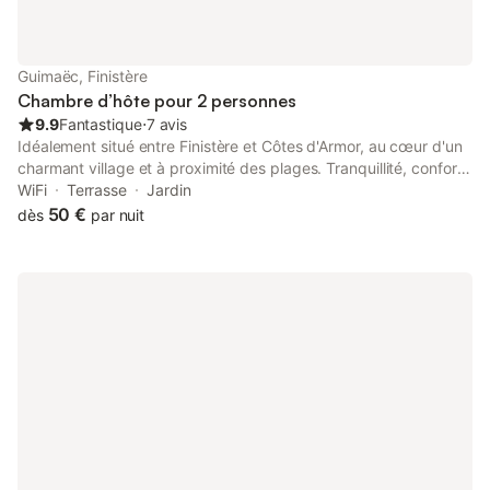
Guimaëc, Finistère
Chambre d’hôte pour 2 personnes
9.9
Fantastique
⋅
7 avis
Idéalement situé entre Finistère et Côtes d'Armor, au cœur d'un
charmant village et à proximité des plages. Tranquillité, confort
et accueil de qualité. Informations et documentation
WiFi
Terrasse
Jardin
touristiques. Terrasse et espace barbecue à disposition. Draps
50 €
dès
par nuit
et linge de toilette fournis.