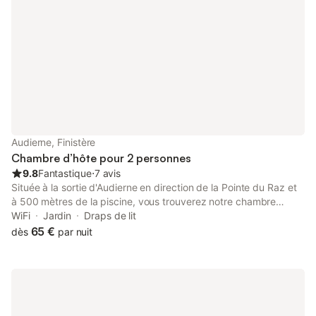
Audierne, Finistère
Chambre d’hôte pour 2 personnes
9.8
Fantastique
⋅
7 avis
Située à la sortie d'Audierne en direction de la Pointe du Raz et
à 500 mètres de la piscine, vous trouverez notre chambre
d'hôtes avec une vue sur la campagne. Vous aurez la possibilité
WiFi
Jardin
Draps de lit
de pratiquer, à proximité, plusieurs activités (Randonnées, vélo,
65 €
dès
par nuit
voiles et baignades). Notre chambre se trouve à 45 km de
Quimper et à environ 100 km de l'aéroport BREST-GUIPAVAS.