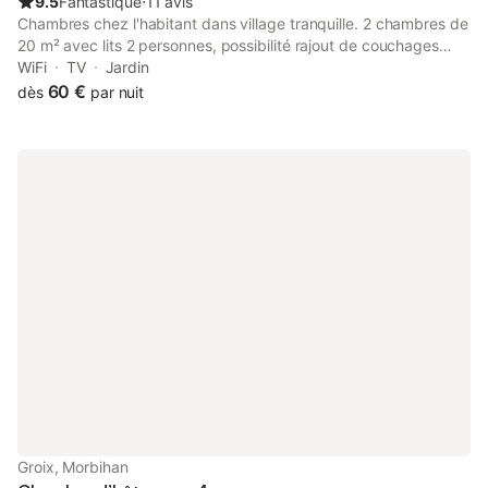
9.5
Fantastique
⋅
11 avis
Chambres chez l'habitant dans village tranquille. 2 chambres de
20 m² avec lits 2 personnes, possibilité rajout de couchages
enfants ou adultes. Situation : Saint-Malo 8 km, Cancale 8 km,
WiFi
TV
Jardin
Dol 8 km, Dinard 8 km, Le Mont Saint-Michel 40 km possibilité
60 €
dès
par nuit
de rajout de couchages
Groix, Morbihan