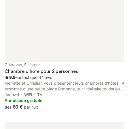
Guipavas, Finistère
Chambre d’hôte pour 2 personnes
9.9
Fantastique
⋅
44 avis
Pierrette et Christian vous présentent leurs chambres d'hôtes . À
proximité d'une petite plage Bretonne, sur l'itinéraire touristique
reliant Brest à Landerneau en suivant l'Elorn qui vient se jeter
Jacuzzi
WiFi
TV
dans la Rade de Brest. Nous vous proposons de passer
Annulation gratuite
quelques moments de quiétude au sein d'un environnement
60 €
dès
par nuit
verdoyant à proximité du centre-ville de Brest. lecture, boissons
chaudes et fraîches, chaîne Hi-Fi, Wifi, TV … agrémenteront vos
instants de repos. Des toilettes ainsi qu'une salle de bains