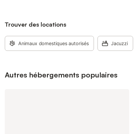
programme de la jour
parfois capricieuse, 
de notre volonté. Par
Trouver des locations
du patrimoine local : S
de Bréhat, Paimpol, 
Roche Jagu, Perros-G
granit rose, Plouman
Animaux domestiques autorisés
Jacuzzi
vue mer, literie 160x
privée avec douche à 
vous sera demandé 3
moment de la réserva
Autres hébergements populaires