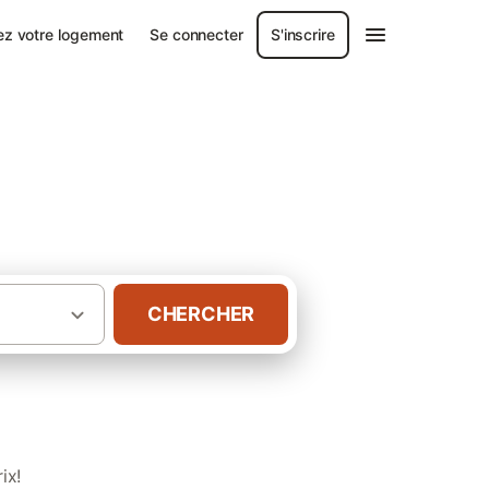
ez votre logement
Se connecter
S'inscrire
CHERCHER
·
·
res d'hôtes
France
Gîtes en Bretagne
ix!