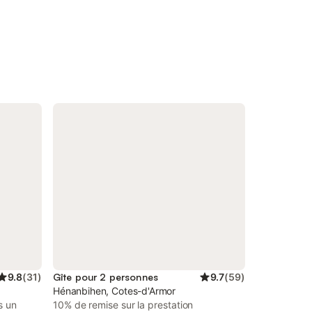
9.8
(
31
)
Gîte pour 2 personnes
9.7
(
59
)
Hénanbihen, Cotes-d'Armor
s un
10% de remise sur la prestation