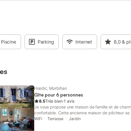
Piscine
Parking
Internet
8,0
& pl
es
Hœdic, Morbihan
Gîte pour 6 personnes
8.5
Très bien
⋅
1 avis
Je vous propose une maison de famille et de charm
confortable. Cette ancienne maison de pêcheur se 
d'exception : Hoëdic, petite Île sans voiture, acce
WiFi
Terrasse
Jardin
de Quiberon. L'île charmera les amoureux de natur
plages, et de promenades contemplatives. La mais