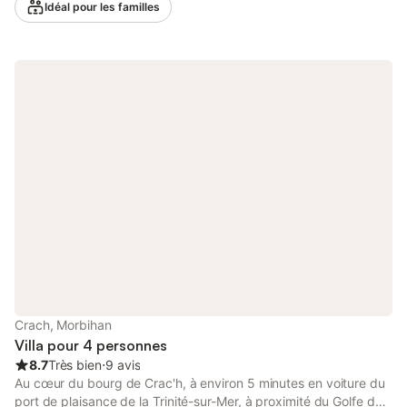
Idéal pour les familles
comprennent un Wi-Fi haut débit (adapté aux appels vidéo),
une télévision, une machine à laver et un séchoir. Un lit bébé et
une chaise haute sont également disponibles. Cette location de
vacances propose un espace extérieur privé avec un jardin, une
terrasse et un barbecue. De plus, une piscine intérieure
chauffée est à votre disposition pour profiter toute l'année. Un
court de tennis se trouve à 15 minutes de marche de
l'établissement. Quatre places de parking sont disponibles sur la
propriété et un parking gratuit est accessible dans la rue. Les
animaux domestiques et les fumeurs ne sont pas autorisés. La
climatisation n'est pas disponible. La propriété met à disposition
des directives pour aider les hôtes à trier correctement les
déchets. Des informations complémentaires sont fournies sur
place. Cette propriété est également équipée de dispositifs
d'économie d'eau et d'éclairage.
Crach, Morbihan
Villa pour 4 personnes
8.7
Très bien
⋅
9 avis
Au cœur du bourg de Crac'h, à environ 5 minutes en voiture du
port de plaisance de la Trinité-sur-Mer, à proximité du Golfe du