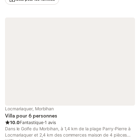
bénéficie d'un environnement calme, à 5 minutes en voiture de
magnifiques plages et à 2 minutes du centre bourg et de ses
commerces. La maison, de plain-pied, se compose ainsi : - une
cuisine entièrement équipée - une salle à manger - un salon -
une salle de bain - trois chambres avec un lit 160 cm - une
chambre avec un lit 160 cm et une salle d’eau - une chambre
avec un lit superposé, un lit 140 cm et un lit 90 cm - une
buanderie Extérieur : - piscine chauffée toute l'année de 7 par
3,5 mètres - spa pour 6 à 8 personnes chauffé toute l'année -
terrasse - cour pour 2 voitures - jardin clos - trampoline Le linge
de maison et les serviettes sont fournis pour un séjour
confortable. La maison est idéale pour des vacances en famille
ou entre amis, à proximité de toutes les commodités et des
plages.
Locmariaquer, Morbihan
Villa pour 6 personnes
10.0
Fantastique
⋅
1 avis
Dans le Golfe du Morbihan, à 1,4 km de la plage Parry-Pierre à
Locmariaquer et 2,4 km des commerces maison de 4 pièces