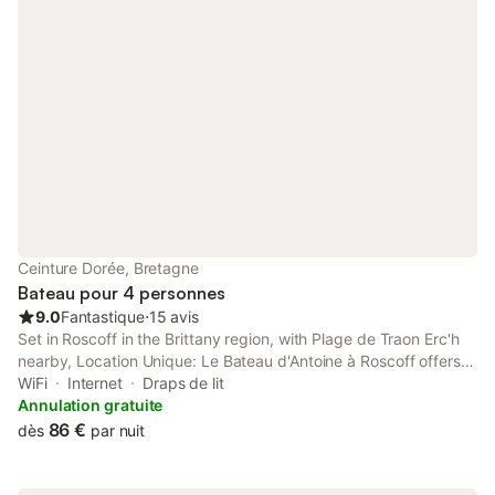
Ceinture Dorée, Bretagne
Bateau pour 4 personnes
9.0
Fantastique
⋅
15 avis
Set in Roscoff in the Brittany region, with Plage de Traon Erc'h
nearby, Location Unique: Le Bateau d'Antoine à Roscoff offers
accommodation with free WiFi and free private parking.
WiFi
Internet
Draps de lit
Annulation gratuite
86 €
dès
par nuit