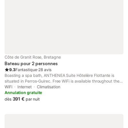
Côte de Granit Rose, Bretagne
Bateau pour 2 personnes
9.3
Fantastique
⋅
28 avis
Boasting a spa bath, ANTHENEA Suite Hôtelière Flottante is
situated in Perros-Guirec. Free WiFi is available throughout the
property and Plage des Arcades is less than 1 km away.
WiFi
Internet
Climatisation
Annulation gratuite
391 €
dès
par nuit