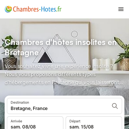
Chambres d'hôtes insolites en
Bretagne
Vous souhaitez vivre une expérience insolite ?
Nous vous proposons différents types
d'hébergements en Bretagne qui vous laisseront
des souvenirs inoubliables.
Destination
Bretagne, France
Arrivée
Départ
sam. 08/08
sam. 15/08