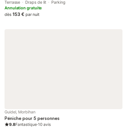
remorqueur à louer offers accommodation situated in Évran.
Terrasse
Draps de lit
Parking
Annulation gratuite
153 €
dès
par nuit
Guidel, Morbihan
Péniche pour 5 personnes
9.8
Fantastique
⋅
10 avis