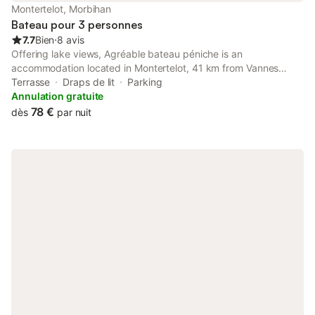
Montertelot, Morbihan
Bateau pour 3 personnes
7.7
Bien
⋅
8 avis
Offering lake views, Agréable bateau péniche is an
accommodation located in Montertelot, 41 km from Vannes
Marina and 41 km from Museum Of Fine Arts, Vannes La Cohue.
Terrasse
Draps de lit
Parking
Annulation gratuite
78 €
dès
par nuit