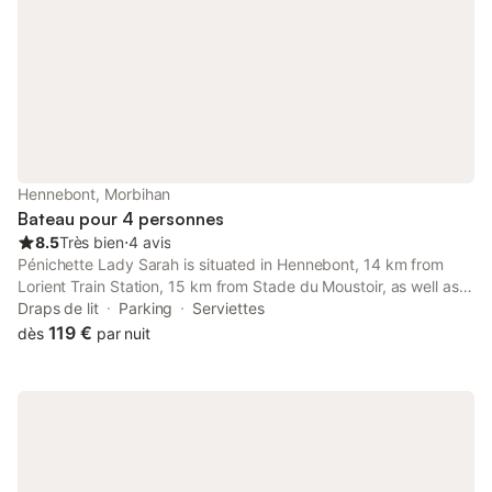
Hennebont, Morbihan
Bateau pour 4 personnes
8.5
Très bien
⋅
4 avis
Pénichette Lady Sarah is situated in Hennebont, 14 km from
Lorient Train Station, 15 km from Stade du Moustoir, as well as
29 km from Plouharnel Train Station.
Draps de lit
Parking
Serviettes
119 €
dès
par nuit