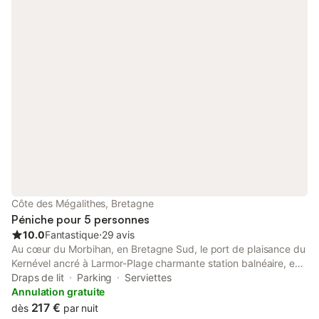
Côte des Mégalithes, Bretagne
Péniche pour 5 personnes
10.0
Fantastique
⋅
29 avis
Au cœur du Morbihan, en Bretagne Sud, le port de plaisance du
Kernével ancré à Larmor-Plage charmante station balnéaire, est
idéalement situé dans la rade de Lorient. Larmor-Plage fait face
Draps de lit
Parking
Serviettes
à L'Île de Groix et à la Citadelle de Port-Louis. Ses plages de
Annulation gratuite
sable fin font le bonheur des pratiquants de sports de glisse et
217 €
dès
par nuit