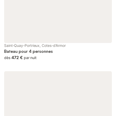
pour tous ceux qui souhaitent découvrir la vie sur l’eau en toute
sérénité. AUCUNE EXPÉRIENCE REQUISE : Vous n’avez pas
besoin de permis ni d’expérience préalable en navigation pour
profiter de vos vacances en bateau. En réalité, la plupart de nos
clients sont débutants. Avant votre départ, notre équipe vous
proposera un briefing complet avec démonstration pratique.
Nous vous montrerons tout ce que vous devez savoir pour
piloter le bateau en toute sécurité et en toute confiance, et nous
veillerons à ce que vous soyez parfaitement à l’aise avant de
Saint-Quay-Portrieux, Cotes-d'Armor
quitter la marina. ARRIVÉE ET RETOUR : Veuillez arriver à la base
Bateau pour 4 personnes
entre 15h et 17h pour l’enregistrement et l
472 €
dès
par nuit