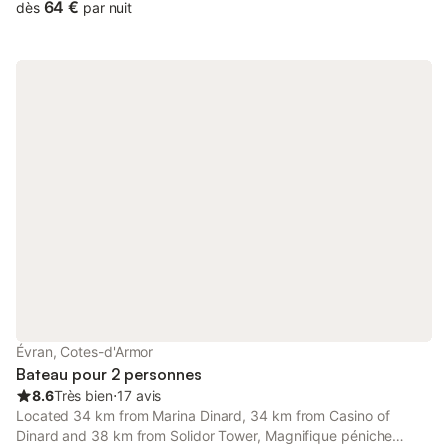
the property and Plage des Arcades is 800 metres away.
64 €
dès
par nuit
Évran, Cotes-d'Armor
Bateau pour 2 personnes
8.6
Très bien
⋅
17 avis
Located 34 km from Marina Dinard, 34 km from Casino of
Dinard and 38 km from Solidor Tower, Magnifique péniche