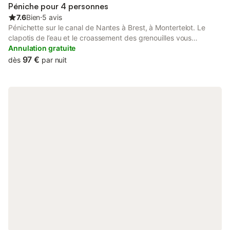
Péniche pour 4 personnes
7.6
Bien
⋅
5 avis
Pénichette sur le canal de Nantes à Brest, à Montertelot. Le
clapotis de l’eau et le croassement des grenouilles vous
bercerons. Un confort comme à la maison : eau chaude,
Annulation gratuite
réfrigérateur, toilettes, cuisine équipée (au gaz) Douche a
97 €
dès
par nuit
proximité Cuisine avec banquette d’angle et table amovible.
Assises au dessus et à l’arrière de la pénichette. Espace nuit
séparé, avec salle de bain et toilettes. Possibilité de naviguer, si
vous posséder le permis Voies Fluviales. A bientôt, Laurent &
Régine