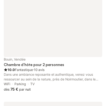
dans la chambre avec un supplément financier
Bouin, Vendée
Chambre d’hôte pour 2 personnes
10.0
Fantastique
⋅
10 avis
Dans une ambiance reposante et authentique, venez vous
ressourcer au sein de la nature, près de Noirmoutier, dans le
marais de Bouin. Cette charmante demeure accueille une
WiFi
Parking
TV
pension pour chevaux en retraite, 13 ha de verdure et de
75 €
dès
par nuit
tranquillité assurée, étape équestre pour les randonneurs à
cheval, chemins pédestres et piste cyclable Vendéenne à 200
m, nombreux oiseaux du marais à observer … Corinne et