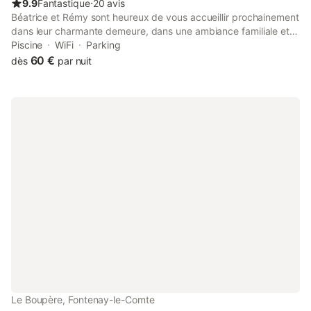
9.9
Fantastique
⋅
20 avis
Béatrice et Rémy sont heureux de vous accueillir prochainement
dans leur charmante demeure, dans une ambiance familiale et
détendue. Gîte et Chambres d'Hôtes de tout confort dans
Piscine
WiFi
Parking
maison neuve. Classement : 3 CLÉVACANCES. Proche de la
60 €
dès
par nuit
plage (~ 3 km) et des commerces (~ 2 km). Piscine chauffée (~
25° à 28°), aire de jeux pour enfants, terrain de pétanque. Mise
à disposition de raquettes de badminton et boules de pétanque.
WiFi Panier repas sur demande.
Le Boupère, Fontenay-le-Comte