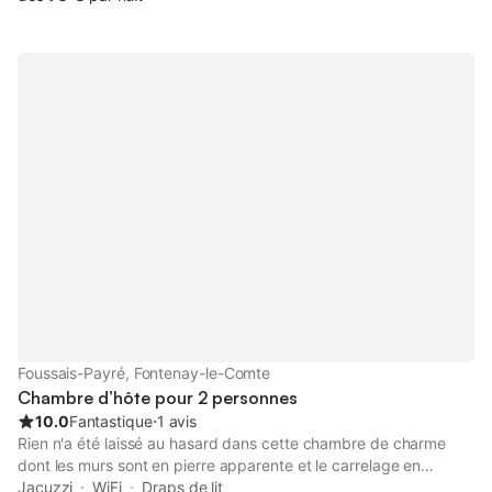
des produits bio et locaux Les plages vendéennes (Les Sables-
d'Olonne) sont à 50 min ainsi que le Marais poitevin !
Foussais-Payré, Fontenay-le-Comte
Chambre d’hôte pour 2 personnes
10.0
Fantastique
⋅
1 avis
Rien n'a été laissé au hasard dans cette chambre de charme
dont les murs sont en pierre apparente et le carrelage en
travertin, la salle de bain et les sanitaires privés sont ouverts sur
Jacuzzi
WiFi
Draps de lit