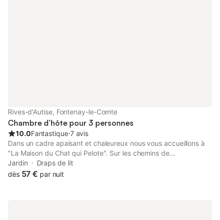
Rives-d'Autise, Fontenay-le-Comte
Chambre d’hôte pour 3 personnes
10.0
Fantastique
⋅
7 avis
Dans un cadre apaisant et chaleureux nous vous accueillons à
"La Maison du Chat qui Pelote". Sur les chemins de
Compostelle, à la lisière du Marais Poitevin, venez découvrir un
Jardin
Draps de lit
terroir authentique, riche en architecture et en gastronomie.
57 €
dès
par nuit
Nous avons deux chambres : - une chambre spacieuse avec un
lit 160 cm. Un lit d'appoint peut être installé pour accueillir une
3me personne. - la deuxième chambre comporte un lit 140 cm.
Un lit parapluie peut-être mis. Un lit pour bébé peut-être installé