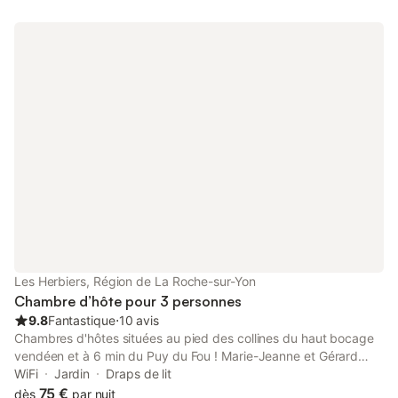
à la terrasse (salon de jardin - transats - table de ping pong)
Parking privatif. Tarifs dégressif à partir de 3 nuits Tarif
dégressif à partir de 3 nuits - soit 70 € la nuit pour 2 personnes
Toutes réservations pourra être annulées et remboursées
entièrement en fonction des mesures exceptionnelles du
confinement covid 19
Les Herbiers, Région de La Roche-sur-Yon
Chambre d’hôte pour 3 personnes
9.8
Fantastique
⋅
10 avis
Chambres d'hôtes situées au pied des collines du haut bocage
vendéen et à 6 min du Puy du Fou ! Marie-Jeanne et Gérard
vous accueillent chaleureusement sur le site d'une exploitation
WiFi
Jardin
Draps de lit
agricole en agriculture biologique. Petit déjeuné convivial avec
75 €
dès
par nuit