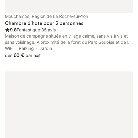
Mouchamps, Région de La Roche-sur-Yon
Chambre d’hôte pour 2 personnes
9.8
Fantastique
⋅
35 avis
Maison de campagne située en village calme, sans vis à vis et
sans voisinage. A proximité de la forêt du Parc Soubise et de la
tombe de Clémenceau. A 15 km du grand Parc du Puy du Fou.
WiFi
Parking
Jardin
5 km de la ville de Mouchamps et 8 km de la ville des Herbiers.
60 €
dès
par nuit
Maison pouvant accueillir 4 personnes (2 chambres). Salle de
Bain et toilettes indépendantes. Je fournis les draps et le linge
de toilette. Mise à disposition du WiFi. Je propose également
sous réservation le dîner (24€ / personne) tout compris. Petit-
déjeuner compris dans le prix de la chambre. Chambre d'hôtes
disponible à l'année. Grand jardin avec accessoires extérieurs
pouvant permettre de pique-niquer.