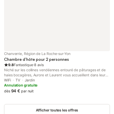
comprend : thé, café ou chocolat, jus de fruits, pain, beurre
confitures, laitage, fruit – brioche, croissant ou gâteau, produits
maison ou du terroir
Chanverrie, Région de La Roche-sur-Yon
Chambre d’hôte pour 2 personnes
9.8
Fantastique
⋅
8 avis
Niché sur les collines vendéennes entouré de pâturages et de
haies bocagères, Aurore et Laurent vous accueillent dans leurs
5 chambres d'hôtes dont 2 nouvelles chambres accessibles aux
WiFi
TV
Jardin
personnes à mobilité réduite labellisées 4 épis. Pour votre séjour
Annulation gratuite
et selon vos besoins nous vous proposons soit de louer
94 €
dès
par nuit
l'ensemble des 5 chambres avec notre nouvelle salle d'accueil
de 47 m² équipé d'une cuisine ou de réserver les chambres
séparément. Nos chambres sont ouvertes toute l'année
Afficher toutes les offres
weekend, semaine et vacances scolaires. Pour une bonne