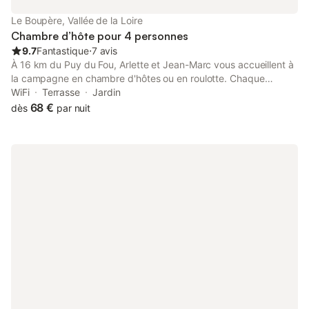
Le Boupère, Vallée de la Loire
Chambre d’hôte pour 4 personnes
9.7
Fantastique
⋅
7 avis
À 16 km du Puy du Fou, Arlette et Jean-Marc vous accueillent à
la campagne en chambre d'hôtes ou en roulotte. Chaque
chambre a son entrée indépendante et sa salle de bain. Une
WiFi
Terrasse
Jardin
cuisine est également à disposition. Deux grands lits dans la
68 €
dès
par nuit
même chambre.