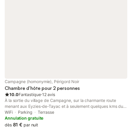
Campagne (homonymie), Périgord Noir
Chambre d’hôte pour 2 personnes
10.0
Fantastique
⋅
12 avis
À la sortie du village de Campagne, sur la charmante route
menant aux Eyzies-de-Tayac et à seulement quelques kms du
Bugue, notre maison se révèle être un véritable havre de paix
WiFi
Parking
Terrasse
au cœur du magnifique Périgord noir, à deux pas de fascinants
Annulation gratuite
sites préhistoriques. Nichée dans un pré boisé de trois hectares,
81 €
dès
par nuit
cette demeure pleine de charme offre trois chambres