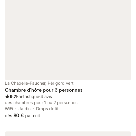
restauration sur place : panier repas (16 euros) , panier pique
nique(14 euros) , table d'hotes :28 euros Sur place,de l'ombre et
de la fraicheur ! - piscine de 12 x 5.5 m, avec des plages bien
aménagées avec transats et parasols ,espace sous pergola. -
parc arboré et fleuri , coins de repos, jardin d'eau, potager
fleuri. - un label depuis vingt cinq ans "bienvenue à la ferme" -
les produits de la ferme (, œufs, fruits, noix …). - le petit
déjeuner très copieux et entièrement fait maison … servi jusque
tard !. à proximité immédiate : le village d'Eymet en Périgord
très animé tout au long de l'année et de nombreuses attractions
touristiques (chateaux Duras , Bridoire, lanquais Biron , villages
d'Issigeac Cadouin ,Bergerac , marchés fermiers et nocturnes ,
soirées gourmandes , concert , parcs accrobranche arc en ciel ,
brocantes , vide greniers , visite vignobles, caves Inc
La Chapelle-Faucher, Périgord Vert
Chambre d’hôte pour 3 personnes
9.7
Fantastique
⋅
4 avis
des chambres pour 1 ou 2 personnes
WiFi
Jardin
Draps de lit
80 €
dès
par nuit