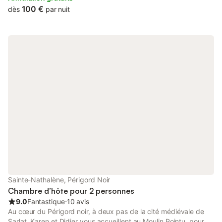
de gamme. Le peintre impressionniste Claude Monet était un
100 €
dès
par nuit
habitué des lieux. Vous apprécierez également dans notre
Périgord vert, un climat agréable, une richesse culturel et
historique unique, la beauté des paysages naturels et une
gastronomie authentique et savoureuse. Prix affiché pour une
chambre double. en deuxième étage, exposition ouest, vue sur
jardin.
Sainte-Nathalène, Périgord Noir
Chambre d’hôte pour 2 personnes
9.0
Fantastique
⋅
10 avis
Au cœur du Périgord noir, à deux pas de la cité médiévale de
Sarlat, Karen et Didier vous accueillent au Moulin Pointu, pour un