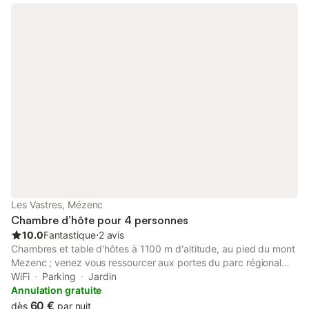
petit déjeuner est compris dans le prix de la chambre.
Possibilité repas du soir avec produits locaux pour les
randonneurs sur demande 20 € le repas. Cuisine d'été partagée
avec frigo et plancha. Piscine partagée, ouverte de début mai à
fin septembre selon météo SPA thérapeutique 2 personnes
ouvert toute l'année 20 € par personne pour 1h, 15€ par
personne si 2 personnes. Pour 2 nuitées réservées 1h de spa
gratuite pour 2 personnes.
Les Vastres, Mézenc
Chambre d’hôte pour 4 personnes
10.0
Fantastique
⋅
2 avis
Chambres et table d'hôtes à 1100 m d'altitude, au pied du mont
Mezenc ; venez vous ressourcer aux portes du parc régional
des Monts d'Ardèche. Située à 70 km de Saint-Etienne, 130 km
WiFi
Parking
Jardin
de Lyon, 75 km de Valence et à 40 km du Puy en Velay. Idéal
Annulation gratuite
pour un repos ou des vacances, je propose deux chambres
60 €
dès
par nuit