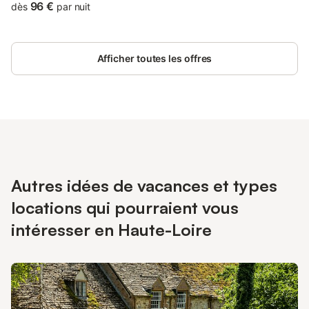
maison, rénovée en respectant l’architecture, ancien corps
96 €
dès
par nuit
rattaché à un bâtiment du XVème siècle, qui a été converti en
gîte de charme et chambres d’hôtes classé gîte Nattitude par la
Région Auvergne. Vous apprécierez le jardin spacieux avec des
Afficher toutes les offres
fruitiers, un potager, ainsi qu’une pièce d’eau avec des poissons
apportant fraicheur en période estivale, de quoi vous ressourcer
en vous reposant dans les différents salons de jardin qui seront
mis à votre disposition. il est possible d'associer une chambre
ou deux chambres qui peuvent accueillir plusieurs personnes ,
nous consulter pour les tarifs À partir de la maison, vous pourrez
randonner à volonté, nous sommes au carrefour de différents
sentiers dont celui de Compostelle, direction Le Puy-en-Velay à
3 km. Chambre bleue donne accès au balcon et à la cour
Autres idées de vacances et types
intérieure. Fenêtres à l’arrière de la chambre côté jardin,
aménagée avec du mobilier d'époque, équipée d’une salle de
locations qui pourraient vous
bain avec douche Le WC privatif est en bas des escaliers pour
donner plus d'espace à cette pièce. à la disposition de la
intéresser en Haute-Loire
chambre, une cuisine d’été pour pique- nique , préparer ,
réchauffer , cuisine aménagée avec tous le mat