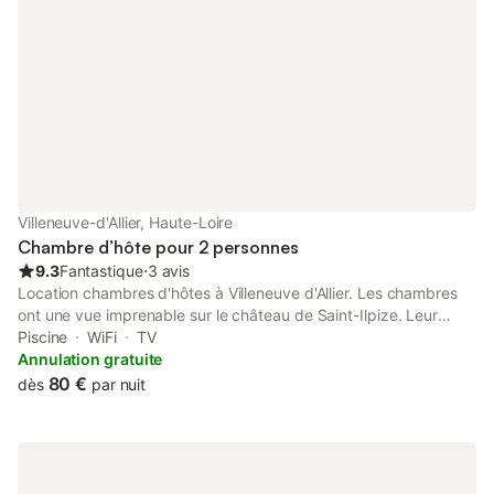
Loire et les confitures maison contribueront à faire de votre
séjour un moment d’exception.
Villeneuve-d'Allier, Haute-Loire
Chambre d’hôte pour 2 personnes
9.3
Fantastique
⋅
3 avis
Location chambres d'hôtes à Villeneuve d'Allier. Les chambres
ont une vue imprenable sur le château de Saint-Ilpize. Leur
accès, en bordure de piscine, est indépendant. Une salle à
Piscine
WiFi
TV
manger et une kitchenette sont à libre disposition.
Annulation gratuite
80 €
dès
par nuit