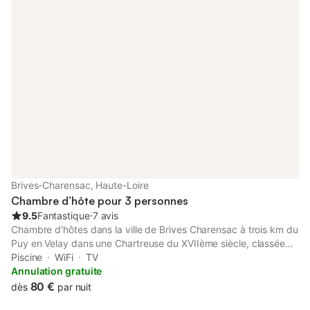
déjeuner copieux est compris. Vous vous sentirez "comme à la
maison" dans votre chambre lumineuse, décorée de
nombreuses photos, vous disposerez d'une salle d'eau privative
et de la mezzanine qui jouxte la chambre. Nous vous proposons
des fiches ballades par secteur avec les plus beaux paysages
géolocalisés par coordonnées GPS. Alain pourra si vous le
désirez vous prodiguer de nombreux conseils car la photo est
sa passion. Vous disposez dans votre chambre d'une
bibliothèque de livres et documents touristiques locaux, et de
nombreux livres d'auteurs photographes. Le parking est privé
dans notre cour fermée. Alain peut vous proposer des stages et
cours photo : initiation sur les promenades proposées avec
votre propre matériel, comment avec ce que vous avez
rapporter des photos les plus belles possibles. Maîtriser le labo
Brives-Charensac, Haute-Loire
argentique et le tirage noir et blanc sous l'agrandisseur en un
Chambre d’hôte pour 3 personnes
week-end. Découvrir la photo au collodion humide, technique
9.5
Fantastique
⋅
7 avis
sur plaques verre à l
Chambre d'hôtes dans la ville de Brives Charensac à trois km du
Puy en Velay dans une Chartreuse du XVIIème siècle, classée
monument historique, dans un grand parc ombragé. Une piscine
Piscine
WiFi
TV
couverte est disponible. Grand parking fermé. À 600 m la Loire
Annulation gratuite
et d'un chemin piéton (pour rejoindre le Puy à pied) À 3 km Le
80 €
dès
par nuit
Puy en Velay, cœur de la Haute-Loire, sa cathédrale, la vielle