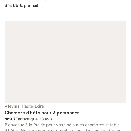
idéalement situées pour vos escapades à pied, à vélo, à cheval,
65 €
dès
par nuit
en raquettes ou encore à moto sur le massif et le plateau du
Mézenc. Vous pourrez également vous prélasser dans le jardin,
observer la faune locale ou encore profiter du sauna et de la
table d'hôtes (sur réservation). Situées à 1.2 km du village de
Fay-sur-Lignon, les chambres d'hôtes de la croisée en Auvergne
disposent d'une vue imprenable sur la campagne. Les petits
déjeuners servis entre 8h00 et 09h30 sont composés de
gâteaux, yaourts, pain, confitures, fruits frais, jus de fruits, café,
thé, tisanes … avec le maximum de préparations maison et des
produits de qualité. Présence d'animaux dans la maison : -
Pongo, border collie croisée berger Allemand, calme et gentil -
Lily, chat errant en cours d'adoption Chambre P'tit Gibus :
équipée d'un lit Queen Size, d'un vidéoprojecteur et d'une salle
de bain privative, la chambre P'tit Gibus de la Croisée en
Auvergne est un point de départ idéal pour vos escapades à
pied, à vélo, à cheval, en raquettes ou encore à moto sur le
massif et le plateau du Mézenc. Vous pourrez également vous
Alleyras, Haute-Loire
prélasser dans le jardin, observer la faune locale ou encore
Chambre d’hôte pour 3 personnes
profiter du sauna et de la table d'hôtes (réservatio
9.7
Fantastique
⋅
23 avis
Bienvenue à la Prairie pour votre séjour en chambres et table
d'hôtes. Nous vous accueillons chez nous dans une ambiance