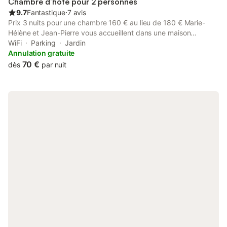
Chambre d’hôte pour 2 personnes
9.7
Fantastique
⋅
7 avis
Prix 3 nuits pour une chambre 160 € au lieu de 180 € Marie-
Hélène et Jean-Pierre vous accueillent dans une maison
rustique à l'orée de la forêt. Chemins de randonnée et balades
WiFi
Parking
Jardin
proches de la maison. Proche Passerelle Himalayenne Saint-
Annulation gratuite
Maurice de Lignon 13 kms, GR 40 tour des volcans du Velay 182
70 €
dès
par nuit
km, via ferrata à 1 km, Via Fluvia à 3 km, Le Puy-en-Velay à 20
km, Le Moulin du Pinard, Le barrage de Lavalette, Les Ravins
de Corbeuf, Le Puy en Velay, Yssingeaux et son beau marché
du jeudi matin à 9 km. Gare Retournac à 15 km, piscine
Yssingeaux, Retournac, barrage de Lavalette. Possibilité repas
pris avec les hôtes, sur réservation, 22 € tout compris.
Possibilité pique-nique à emporter. Sur place gravure sur lauze.
gravuresurlauze.com Réservation sans frais Penderie, lit,
bureau. Possibilité repas sur réservation. 20€ tout compris :
apéritif, entrée, plat chaud, fromage ou dessert et un verre de
vin rouge ou jus de fruit Possibilité pique-nique 10 € Voiture ou
vélo électrique recharge 5 à 10 €