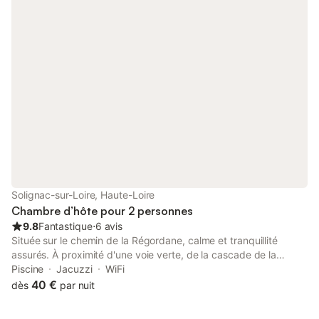
sportives et serez proches des routes du Puy en Velay de
Clermont Ferrand et de La Chaise Dieu. En 2026 je vous
accueillerai à partir du 1er avril ! Si vous ne souhaitez pas
prendre le petit déjeuner le tarif sera 62 € pour 2 personnes.
Merci de me prévenir à l'avance. La taxe de séjour est incluse
dans le tarif de la nuitée.
Solignac-sur-Loire, Haute-Loire
Chambre d’hôte pour 2 personnes
9.8
Fantastique
⋅
6 avis
Située sur le chemin de la Régordane, calme et tranquillité
assurés. À proximité d'une voie verte, de la cascade de la
Beaume, d'un lac naturel, d'un fleuve la Loire. Chambre
Piscine
Jacuzzi
WiFi
spacieuse toute en bois avec salle de bain et télévision. Elle se
40 €
dès
par nuit
situe au 1er étage de notre maison mais dans une pièce à l'écart
donc tranquillité assurée. Entrée par notre entrée principale. Le