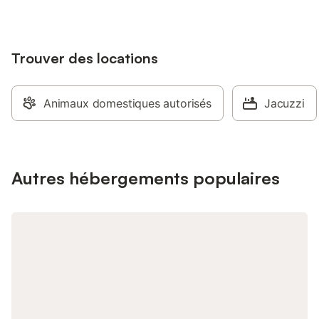
chambre Lagon, salle d'eau commune, le
de se retrouver. Liber
tarif est au prix de 53 euros pour 2
petits déjeuners sont
personnes , prix pour 1 personne 39
9h30 par Jean-Luc o
euros ,petit déjeuner compris
Trouver des locations
horaires flexibles à v
Randonnées pédestre , randonnées VTT ,
Pour vos repas du soi
pêche a la truite dans notre rivière
table d'hôtes, sur pl
Allagnon, visite de notre château de
gratuitement à dispos
Animaux domestiques autorisés
Jacuzzi
Léotoing a 5 km, la vallée des Saints a
équipée, avec salle à
10km est bien d'autres sites splendide .
afin que vous puissi
WiFi Animaux acceptés Accès facile par
petit repas, comme à
A75, sortie 19 ou 20 Gare SNCF à 3 km
restaurants sont situ
pensez à réserver à l
Autres hébergements populaires
vous le souhaitez, ré
vous conseiller si bes
attentions gourmand
peux vous réserver u
gourmande auprès du 
local, composée de c
de pays feuilleté cha
👉14 euros par perso
également, un camion
présent sur Allègre: