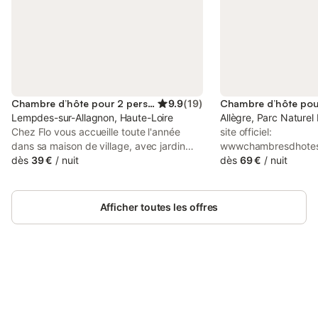
Chambre d’hôte pour 2 personnes
9.9
(
19
)
Lempdes-sur-Allagnon, Haute-Loire
Allègre, Parc Naturel
Chez Flo vous accueille toute l'année
site officiel:
dans sa maison de village, avec jardin
wwwchambresdhotesla
clos, place de parking. Ma maison se
dès
39 €
/
nuit
information ✨Bienve
dès
69 €
/
nuit
trouve dans un village au cœur de
d'hôtes La Forge sont
l'Auvergne vers la rivière Allagnon. Je
hameau de Menteyres
vous propose : - la chambre grenat avec
d'Allègre en Haute-Lo
Afficher toutes les offres
vue sur le jardin ,avec salle d'eau, le tarif
l'Auvergne. Ouverte 
est au prix de 57 euros pour 2 personnes
chambres d'hôtes La 
,prix pour 1 personne 39 euros , petit
de façon saisonnière
déjeuner compris . - la chambre
mai à fin septembre 
châtaigne, vue sur je jardin, salle d'eau
possible. Jean -Luc 
commune le tarif est au prix de 53 euros
Connectez-vous et économisez
accueillent à La Forg
Se connecter
pour 2 personnes , prix pour 1 personne
jusqu'à 10% sur nos logements.
de bienvenue pour u
39 euros , petit déjeuner compris - la
sincère. Ici, on prend