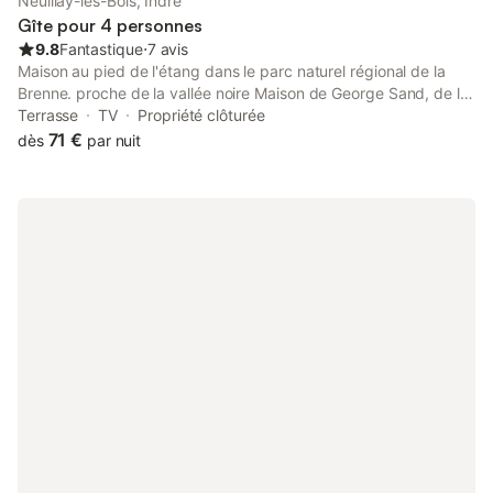
Neuillay-les-Bois, Indre
Gîte pour 4 personnes
9.8
Fantastique
⋅
7 avis
Maison au pied de l'étang dans le parc naturel régional de la
Brenne. proche de la vallée noire Maison de George Sand, de la
vallée de la creuse et des châteaux de Touraine.
Terrasse
TV
Propriété clôturée
71 €
dès
par nuit