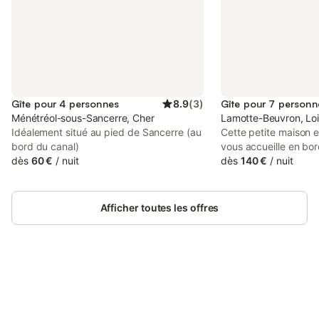
Gîte pour 4 personnes
8.9
(
3
)
Gîte pour 7 personn
Ménétréol-sous-Sancerre, Cher
Lamotte-Beuvron, Loi
Idéalement situé au pied de Sancerre (au
Cette petite maison e
bord du canal)
vous accueille en bo
dès
60 €
/
nuit
une petite rue calme,
dès
140 €
/
nuit
à-vis des jardins et d
vous permettra de vo
de longues balades en
Afficher toutes les offres
découverte des châte
zoo de Beauval ou da
historiques d'Orléans
Bourges. Le tarif de 
jusqu'à 4 personnes
Connectez-vous et économisez
Ce tarif varie en fon
Se connecter
jusqu'à 10% sur nos logements.
personnes en plus, de
durée du séjour. Nou