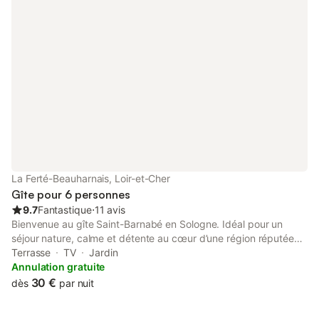
La Ferté-Beauharnais, Loir-et-Cher
Gîte pour 6 personnes
9.7
Fantastique
⋅
11 avis
Bienvenue au gîte Saint-Barnabé en Sologne. Idéal pour un
séjour nature, calme et détente au cœur d’une région réputée
pour ses forêts, ses étangs et sa faune sauvage, notre location
Terrasse
TV
Jardin
vous offre un cadre chaleureux et confortable en toute
Annulation gratuite
simplicité. Situé à proximité des célèbres châteaux de la Loire,
30 €
dès
par nuit
dont le magnifique château de Chambord, le gîte est idéal pour
combiner nature, randonnée en vélo et en forêts, pêche,