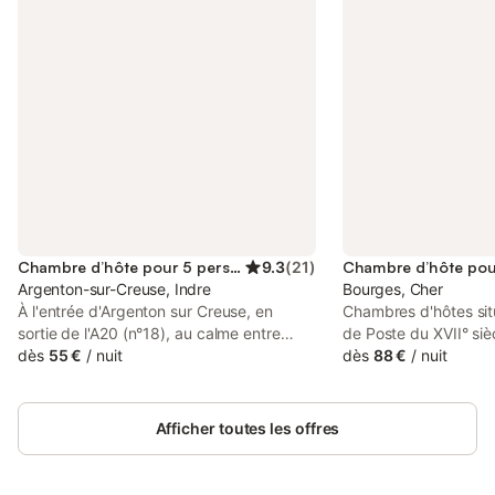
Chambre d’hôte pour 5 personnes
9.3
(
21
)
Argenton-sur-Creuse, Indre
Bourges, Cher
À l'entrée d'Argenton sur Creuse, en
Chambres d'hôtes sit
sortie de l'A20 (n°18), au calme entre
de Poste du XVII° sièc
campagne et ville (centre bourg à 2 km),
dès
55 €
/
nuit
très calme à moins d
dès
88 €
/
nuit
2 belles chambres pour vous accueillir
cathédrale, silencieus
dans ancienne maison en pierre (ancien
pourrez visiter la vill
relais de La Poste), sur grand jardin clos
courant (je me ferai u
Afficher toutes les offres
arboré et fleuri, table de jardin et
faire découvrir en jo
barbecue à disposition. Chats et poules
Bourges et les deux 
en liberté. • Chambre bleue pour 1, 2 ou
sont à moins de 900