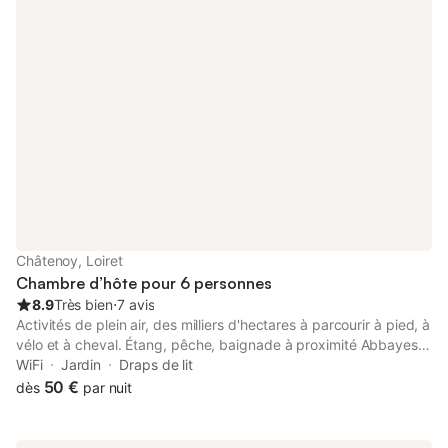
pour toutes demandes d'informations complémentaires ou
disponibilité de réservations
Châtenoy, Loiret
Chambre d’hôte pour 6 personnes
8.9
Très bien
⋅
7 avis
Activités de plein air, des milliers d'hectares à parcourir à pied, à
vélo et à cheval. Étang, pêche, baignade à proximité Abbayes,
Châteaux, Musées aux environs (à moins de 20 km) Cette
WiFi
Jardin
Draps de lit
chambre est à l'étage accessible par un escalier privatif, 2 W.C.
50 €
dès
par nuit
sont intégrés à la chambre. La douche et un autre W.C privatif
sont au Rez-de-chaussée. 40e par chambre est dû si annulation
; la chambre est relouée , rien a payer .