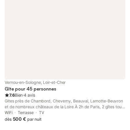
Vernou-en-Sologne, Loir-et-Cher
Gîte pour 45 personnes
7.6
Bien
⋅
4 avis
Gites près de Chambord, Cheverny, Beauval, Lamotte-Beuvron
et de nombreux châteaux de la Loire À 2h de Paris, 2 gîtes tout
confort avec 9 chambres sur terrain clos de 3000 m², dans un
WiFi
Terrasse
TV
petit village de Sologne, proche commodités jusqu'à 42
500 €
dès
par nuit
couchages avec linge de lit et de toilette fournis sur demande,
situés à 30 km du Zoo de Beauval à 15 km de Chambord et