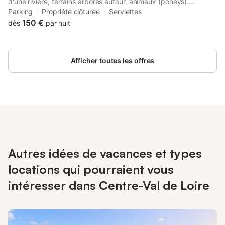
d'une rivière, terrains arborés autour, animaux (poneys).
Promenade à pieds, parking privé et gratuit. Chauffage au bois,
Parking
Propriété clôturée
Serviettes
effectué par nos soins uniquement. Possibilité de faire des fêtes
150 €
dès
par nuit
pas de voisins à proximité. Frais de ménage supplémentaire si
logement, laisser très sale. À régler lors du départ. Frais 25
euros.
Afficher toutes les offres
Autres idées de vacances et types
locations qui pourraient vous
intéresser dans Centre-Val de Loire