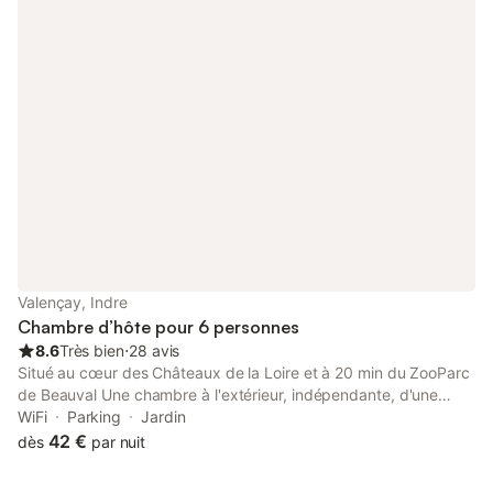
Possibilité de louer des draps : 10 € / lit
Valençay, Indre
Chambre d’hôte pour 6 personnes
8.6
Très bien
⋅
28 avis
Situé au cœur des Châteaux de la Loire et à 20 min du ZooParc
de Beauval Une chambre à l'extérieur, indépendante, d'une
capacité de 4 personnes, avec une chambre plus un clic-clac
WiFi
Parking
Jardin
dans le salon qui comprend table, chaises, frigo et micro-ondes,
42 €
dès
par nuit
tout pour vous restaurer. Les wc et la salle de douche sont
privatifs et séparés. Une chambre à l'étage, d'une capacité de 6