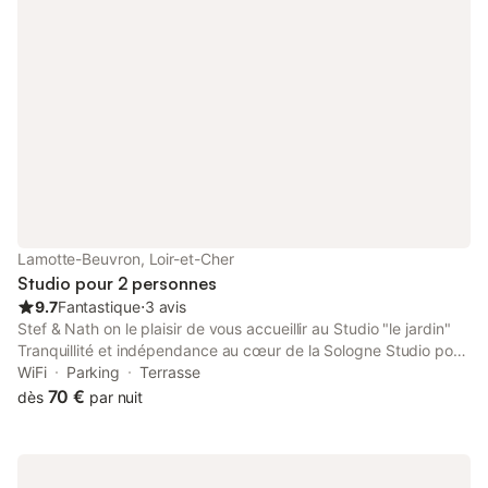
Lamotte-Beuvron, Loir-et-Cher
Studio pour 2 personnes
9.7
Fantastique
⋅
3 avis
Stef & Nath on le plaisir de vous accueillir au Studio "le jardin"
Tranquillité et indépendance au cœur de la Sologne Studio pour
2 personnes situées au coeur de lamotte-beuvron, commerces
WiFi
Parking
Terrasse
laverie à 300 mètres, parc fédéral d'équitations à 1.2 km, la
70 €
dès
par nuit
gare est à 2 km; le studio est composé d'une cuisine équipé four
gazinière, micro-ondes, réfrigérateur, cafetière, TV, terrasse de
plain-pied, entrée indépendante et autonome wc salle d'eau , un
lit de 140 x 190; Accès au jardin et barbecue nous contacter