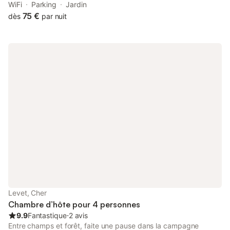
Sand, dans 5 chambres entièrement rénovées. Un petit
WiFi
Parking
Jardin
déjeuner copieux et varié vous sera servi le matin pour faire le
75 €
dès
par nuit
plein d'énergie pour la journée !
Levet, Cher
Chambre d’hôte pour 4 personnes
9.9
Fantastique
⋅
2 avis
Entre champs et forêt, faite une pause dans la campagne