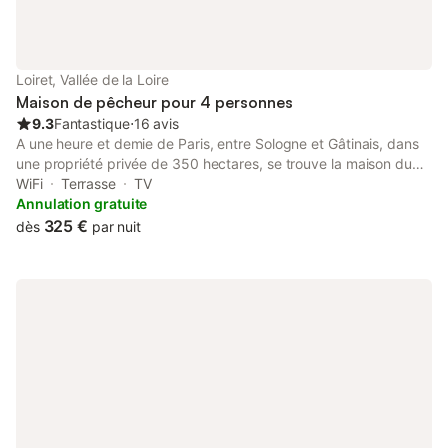
Loiret, Vallée de la Loire
Maison de pêcheur pour 4 personnes
9.3
Fantastique
⋅
16 avis
A une heure et demie de Paris, entre Sologne et Gâtinais, dans
une propriété privée de 350 hectares, se trouve la maison du
pêcheur. Elle est située en pleine nature dans les bois, face à un
WiFi
Terrasse
TV
magnifique étang de 8 hectares. En toute saison l'étang est un
Annulation gratuite
spectacle avec ses oies et ses canards sauvages. En vous
325 €
dès
par nuit
promenant en forêt, au lever du jour ou à la tombée de la nuit,
vous devriez voir les chevreuils, sangliers et autres animaux de
notre petite Sologne. Dans notre grand étang, vous pourrez
pêcher: carpes, brochets, blackbass, tanches... La maison du
pêcheur est le lieu rêvé pour un séjour de pêche, en amoureux
ou avec des enfants.