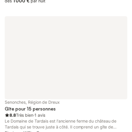
1 000 €
dès
par nuit
climatisé, confortable et entièrement équipé. 2 logements
séparés : 1 pièce de vie polyvalente toute équipée avec cuisine
attenante, 1 WC au dessus 1 dortoir, 1 chambre, 1 palier, 1 salle
de bain avec douche et WC En face 1 bâtiment avec 2 gîtes : -
Le logis composé d'une salle de jeu billard - baby-foot, 2
chambres, 2 WC, 2 salle de bain avec douche - Le cellier :
cuisine kitchenette, coin clic-clac, 1 salle de bain avec douche
et WC ; à l'étage 1 dortoir En extérieur : - 1 grand parking -
8000 m² parc engazonné, arboré et clos - 1 terrasse couverte
avec 3 tables bois - 1 grande pergolas avec fauteuils - 1
plancha gaz et 1 barbecue -1 zone brasero conviviale avec
bancs - 1 double tyrolienne sur structure pour enfant et adultes
- 1 grand terrain de pétanque -1 terrain de foot 50m x 25m -1
zone ping pong - 1 filet de volley - 1 zone piscine chauffée et
sécurisée avec pool house équipé Le tarif est pour une base de
15 personnes 50 € par personne supplémentaire pour le week-
end, jusqu'à 28 couchages Quelques activités à moins de 30
Senonches, Région de Dreux
minutes - bateaux électriques, golf, parc aquatique, pa
Gîte pour 15 personnes
8.8
Très bien
⋅
1 avis
Le Domaine de Tardais est l'ancienne ferme du château de
Tardais qui se trouve juste à côté. Il comprend un gîte de