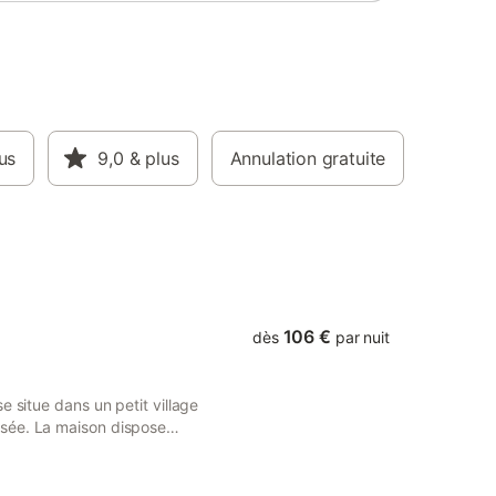
 dans le
 pièce.
ardises
uner
 nuitée :
nes + 20
endredi
férié :
us
9,0
& plus
Annulation gratuite
e
 semaine
ar
di samedi
106 €
dès
par nuit
e situe dans un petit village
sée. La maison dispose
rès agréable. Des
du gîte. Tarif selon nombre
ionner 😉