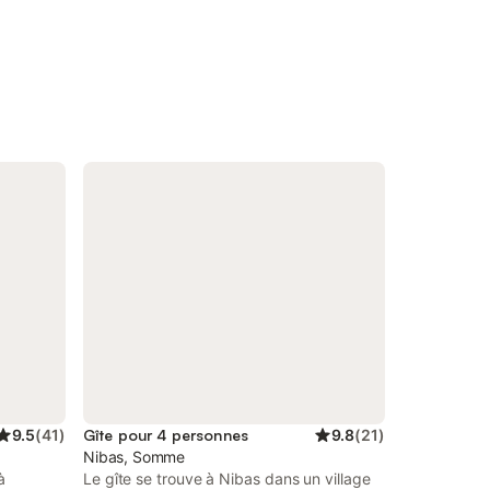
9.5
(
41
)
Gîte pour 4 personnes
9.8
(
21
)
Nibas, Somme
à
Le gîte se trouve à Nibas dans un village