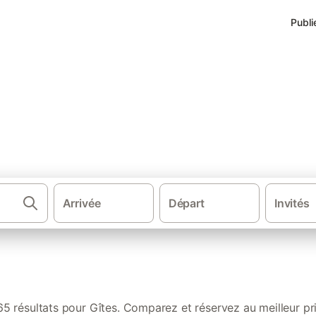
Publi
auts-de-France
Arrivée
Départ
Invités
·
·
Chambres d'hôtes
France
N
65 résultats pour Gîtes. Comparez et réservez au meilleur pri