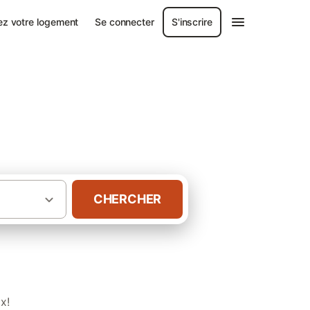
ez votre logement
Se connecter
S'inscrire
CHERCHER
·
ord de la France
Gîtes Hauts-de-France
x!