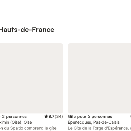
 Hauts-de-France
r 2 personnes
9.7
(
34
)
Gîte pour 6 personnes
imin (Oise), Oise
Éperlecques, Pas-de-Calais
on du Spa'tio comprend le gîte
Le Gîte de la Forge d'Espérance, 