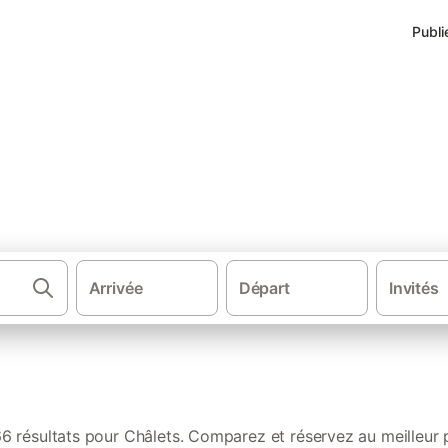
Publi
Centre-Val de Loire
Arrivée
Départ
Invités
Chamb
66 résultats pour Châlets. Comparez et réservez au meilleur p