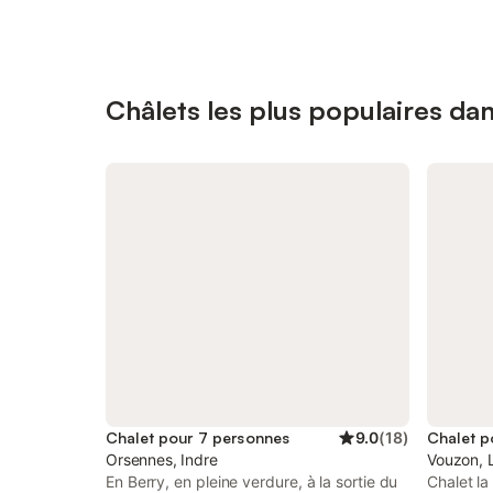
Châlets les plus populaires da
Chalet pour 7 personnes
9.0
(
18
)
Chalet p
Orsennes, Indre
Vouzon, L
En Berry, en pleine verdure, à la sortie du
Chalet l