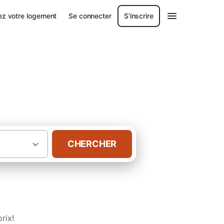
ez votre logement
Se connecter
S'inscrire
CHERCHER
·
res d'hôtes
Châlets Centre-Val de Loire
rix!