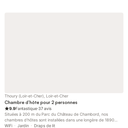
Grand parc arboré. Piscine couverte, chauffée et sécurisée (12
x 6 m). Les sanitaires, privatifs, sont situés à l'extérieur de la
chambre. Dans la chambre, il y a néanmoins un petit cabinet de
toilette avec un lavabo. Tarifs dégressifs dès la 2ème nuit
Thoury (Loir-et-Cher), Loir-et-Cher
Chambre d’hôte pour 2 personnes
9.9
Fantastique
⋅
37 avis
Situées à 200 m du Parc du Château de Chambord, nos
chambres d'hôtes sont installées dans une longère de 1890
entourée d’un parc arboré de deux hectares avec un étang. Ce
WiFi
Jardin
Draps de lit