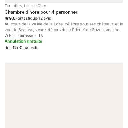
spacieuse (27 m²), et dispose d'un lit double (180x200), et d'un
Tourailles, Loir-et-Cher
lit simple (90x190). Elle
Chambre d’hôte pour 4 personnes
9.6
Fantastique
⋅
12 avis
Au cœur de la vallée de la Loire, célèbre pour ses châteaux et le
zoo de Beauval, venez découvrir Le Prieuré de Suzon, ancienne
ferme restaurée située à 2h00 de Paris. Dans un petit village
WiFi
Terrasse
TV
calme au milieu d'un parc arboré. Dans un logement séparé,
Annulation gratuite
vous pourrez profiter d'un salon avec cheminée, salle à manger,
65 €
dès
par nuit
cuisine équipée, salle de bains-wc au rez-de-chaussée. Le coin
nuit comprend : une chambre avec 2 lits de 90 et une
mezzanine avec un lit de 160 au 1er étage. Terrasse et salon de
jardin. gratuit pour les animaux