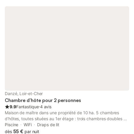
Danzé, Loir-et-Cher
Chambre d’hôte pour 2 personnes
9.9
Fantastique
⋅
4 avis
Maison de maître dans une propriété de 10 ha. 5 chambres
d'hôtes, toutes situées au 1er étage : trois chambres doubles et
deux suites familiales composées de deux pièces
Piscine
WiFi
Draps de lit
communicantes. WiFi gratuit. Lit bébé sur demande. Terrasse.
55 €
dès
par nuit