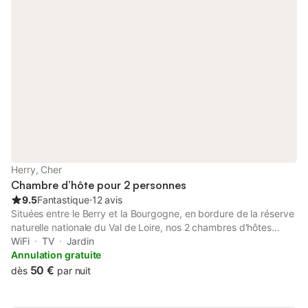
Herry, Cher
Chambre d’hôte pour 2 personnes
9.5
Fantastique
⋅
12 avis
Situées entre le Berry et la Bourgogne, en bordure de la réserve
naturelle nationale du Val de Loire, nos 2 chambres d'hôtes
spacieuses, toutes de plain-pied, vous accueillent au cœur de
WiFi
TV
Jardin
Herry, village du Cher, bordé par le Canal latéral à la Loire.
Annulation gratuite
Equipées de lits 160 X 200, nos chambres ont chacune leur salle
50 €
dès
par nuit
d'eau et leur toilette privées. Pièce commune aux chambres
avec à disponibilité thés, cafés, tisanes. Petit-déjeuner composé