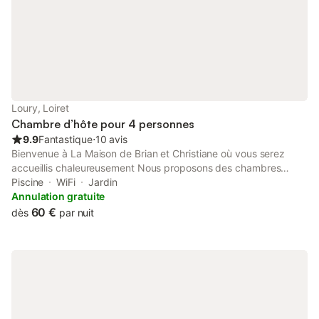
Loury, Loiret
Chambre d’hôte pour 4 personnes
9.9
Fantastique
⋅
10 avis
Bienvenue à La Maison de Brian et Christiane où vous serez
accueillis chaleureusement Nous proposons des chambres
spacieuses dont deux suites familiales et une chambre avec
Piscine
WiFi
Jardin
terrasse privée Notre jardin est aménagé pour vous détendre et
Annulation gratuite
pique-niquer. Nous sommes là pour rendre votre séjour
60 €
dès
par nuit
agréable que ce soit pour une étape sur le chemin de vos
vacances ou évènements familiaux, entre amis ou
professionnels ou découvrir notre belle région avec ses
châteaux et la vallée de la Loire.