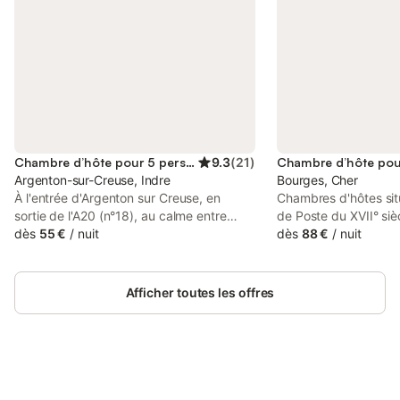
Chambre d’hôte pour 5 personnes
9.3
(
21
)
Argenton-sur-Creuse, Indre
Bourges, Cher
À l'entrée d'Argenton sur Creuse, en
Chambres d'hôtes sit
sortie de l'A20 (n°18), au calme entre
de Poste du XVII° sièc
campagne et ville (centre bourg à 2 km),
dès
55 €
/
nuit
très calme à moins d
dès
88 €
/
nuit
2 belles chambres pour vous accueillir
cathédrale, silencieus
dans ancienne maison en pierre (ancien
pourrez visiter la vill
relais de La Poste), sur grand jardin clos
courant (je me ferai u
Afficher toutes les offres
arboré et fleuri, table de jardin et
faire découvrir en jo
barbecue à disposition. Chats et poules
Bourges et les deux 
en liberté. • Chambre bleue pour 1, 2 ou
sont à moins de 900
3 personnes, literie de 160, et un lit de
Rouges. Très romantiq
90, avec salle d'eau complète, TV. • Peut
baldaquin et son cam
être complétée par la Chambre jaune (1
Connectez-vous et économisez
verts. Redécorée en j