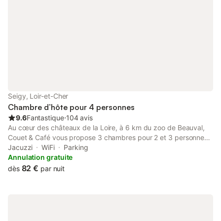
Seigy, Loir-et-Cher
Chambre d’hôte pour 4 personnes
9.6
Fantastique
⋅
104 avis
Au cœur des châteaux de la Loire, à 6 km du zoo de Beauval,
Couet & Café vous propose 3 chambres pour 2 et 3 personnes
(possibilité de lit d'appoint) et une suite familiale pour 4
Jacuzzi
WiFi
Parking
personnes. Nouveau : nous avons obtenus le label "chambres
Annulation gratuite
d’hôtes référence" qui vous assure une venue sans surprise Au
82 €
dès
par nuit
plaisir de vous recevoir Gérard WC et salle d'eau privés pour
chaque chambre climatisée. Lits king size. Wi-Fi gratuit Salon
détente avec bibliothèque, jeux société, micro-ondes,
réfrigérateur. Cour fermée pour garer les véhicules. Jardin et
spa extérieur (du 1er avril au 30 septembre). Le Spa est en