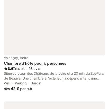
supplément à 8 € par personne et est ouvert de 9h00 à 21h00
Inclus le petit déjeuner continental servit chaque matin.
Valençay, Indre
Chambre d’hôte pour 6 personnes
8.6
Très bien
⋅
28 avis
Situé au cœur des Châteaux de la Loire et à 20 min du ZooParc
de Beauval Une chambre à l'extérieur, indépendante, d'une
capacité de 4 personnes, avec une chambre plus un clic-clac
WiFi
Parking
Jardin
dans le salon qui comprend table, chaises, frigo et micro-ondes,
42 €
dès
par nuit
tout pour vous restaurer. Les wc et la salle de douche sont
privatifs et séparés. Une chambre à l'étage, d'une capacité de 6
personnes, avec une grande chambre composée de 2 lits en
140, plus un lit de 90, ainsi qu'un lit de 90 dans le salon équipé