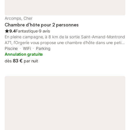
Arcomps, Cher
Chambre d’hôte pour 2 personnes
9.4
Fantastique
⋅
9 avis
En pleine campagne, à 8 km de la sortie Saint-Amand-Montrond
A71, l'Orgerie vous propose une chambre d'hôte dans une petite
maison indépendante. La chambre tout confort possède sa salle
Piscine
WiFi
Parking
de douche et ses WC privatifs. Une piscine chauffée est à
Annulation gratuite
disposition des locataires ainsi que vélos, boulodrome, baby-
83 €
dès
par nuit
foot. Le petit déjeuner est servi sur la terrasse privée de la
maisonnette ou dans les maison des hôtes selon le temps :
Yaourts et confitures maison, œufs selon vos goûts, Muesli,
crêpes ou gaufres. Vos hôtes vous conseillerons si vous le
souhaitez dans le choix de vos activités, visites et promenades.
Chambre claire donnant sur une terrasse privative.