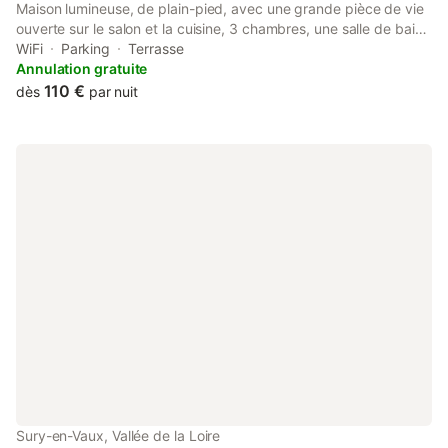
Maison lumineuse, de plain-pied, avec une grande pièce de vie
ouverte sur le salon et la cuisine, 3 chambres, une salle de bain,
WC séparés, climatisée, grand terrain clos avec vue sur les
WiFi
Parking
Terrasse
vignes
Annulation gratuite
110 €
dès
par nuit
Sury-en-Vaux, Vallée de la Loire