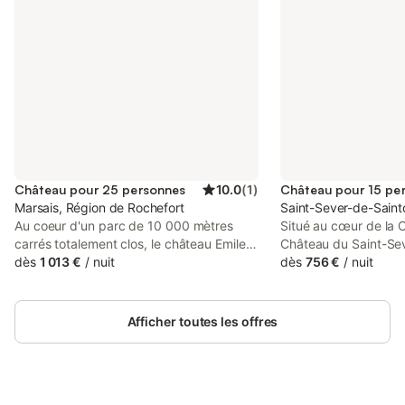
Château pour 25 personnes
10.0
(
1
)
Château pour 15 pe
Marsais, Région de Rochefort
Saint-Sever-de-Saint
Au coeur d'un parc de 10 000 mètres
Situé au cœur de la 
carrés totalement clos, le château Emile
Château du Saint-Se
Haroch vous propose, deux Barbecues,
dès
1 013 €
/
nuit
de campagne classi
dès
756 €
/
nuit
un cours de tennis, une piscine, un SPA,
d'une touche de mode
une table de ping-pong et des vélos.
à pied du pub et rest
Avec ses 10 chambres, vous pouvez
minutes en voiture des
Afficher toutes les offres
loger à 25 personnes. Proche de
de Cognac et de Sain
Rochefort, et fort boyard, vous pourrez
de la côte atlantique e
profiter des 6 plages de Fourras. A 35
d'Oléron, de l'île de 
minutes de l'île de Ré et de la Rochelle.
La Rochelle pour les