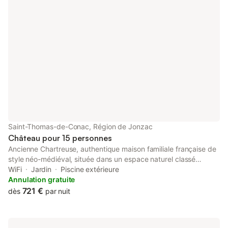
Saint-Thomas-de-Conac, Région de Jonzac
Château pour 15 personnes
Ancienne Chartreuse, authentique maison familiale française de
style néo-médiéval, située dans un espace naturel classé
Natura 2000, le lieu, étape sur la route des anglais vers
WiFi
Jardin
Piscine extérieure
Compostelle au XIVème siècle, est un havre de paix où le
Annulation gratuite
présent se conjugue au passé. Aujourd’hui, simplicité et chaleur
721 €
dès
par nuit
de l’accueil perpétuent les histoires entrelacées de six
générations familiales qui s’y succèdent depuis plus de deux
siècles. Linge de lit et serviettes compris Accueil permanent