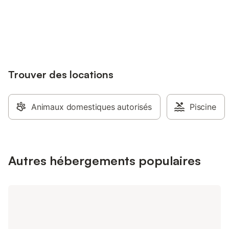
Le château se situe entre 3
Une maison de vacan
départements, La Charente, la Charente
Connectez-vous et économisez
retrouver entre amis o
Se connecter
Maritime et le Marais Poitevin.
jusqu'à 10% sur nos logements.
passer de bons momen
accueillir 15 personn
piscine d'eau salée 
voyageurs avec une p
chauffée, un terrain
Trouver des locations
jeux de jardin, une g
intérieure avec billar
playstation, des jeux
de cheminée et une sal
Animaux domestiques autorisés
Piscine
y a de quoi divertir t
location comprend tou
de jeux comprise. Ell
piscine extérieure d'
avec couverture élect
Autres hébergements populaires
rétractable. La cave 
fermés aux hôtes. Un 
chaise haute sont dis