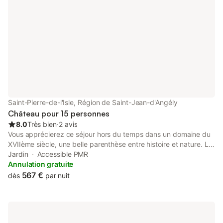
Saint-Pierre-de-l'Isle, Région de Saint-Jean-d'Angély
Château pour 15 personnes
8.0
Très bien
⋅
2 avis
Vous apprécierez ce séjour hors du temps dans un domaine du
XVIIème siècle, une belle parenthèse entre histoire et nature. Le
logis du Château se situe dans une partie attenante, alliant le
Jardin
Accessible PMR
passé et le présent. Le Château de Mornay, monument
Annulation gratuite
historique, est entouré de douves, parc arboré, 2 "Arbres
567 €
dès
par nuit
Remarquables de France". Vous disposerez des pièces de vie:
cuisine, salle de sport, salon lecture/DVD, salle de jeux, terrasse
et jardin privatif/solarium sans vis à vis. Accès au parc. Le petit-
déjeuner est en supplément pour 11€/adulte et 8€/enfant