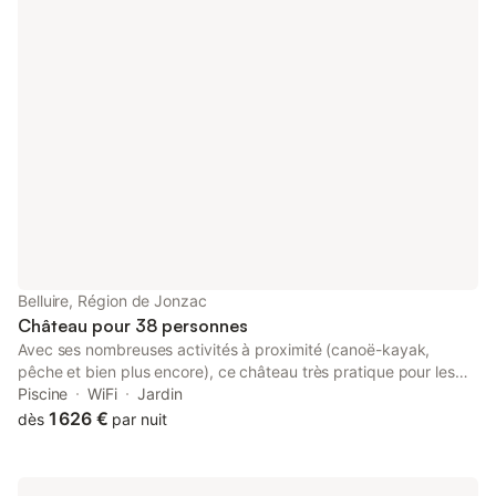
compris Petit déjeuner sur demande
Belluire, Région de Jonzac
Château pour 38 personnes
Avec ses nombreuses activités à proximité (canoë-kayak,
pêche et bien plus encore), ce château très pratique pour les
familles est la solution idéale pour explorer les environs en toute
Piscine
WiFi
Jardin
simplicité. L'hébergement dispose d'un parking sur place, de là
1 626 €
dès
par nuit
vous pourrez aisément faire le trajet de 17 minutes jusqu'à Les
Antilles de Jonzac ou de 18 minutes jusqu'à Thermes de
Jonzac. De retour de votre journée d'aventures, prenez le