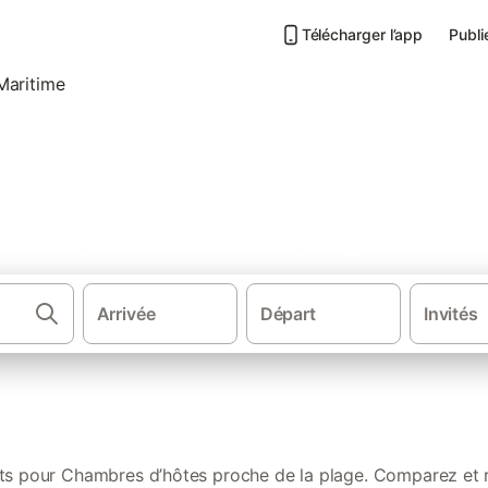
Télécharger l’app
Publi
ôtes proche de la plage en C
Arrivée
Départ
Invités
·
Chambres d'hôtes
Chambres d’hôtes p
ats pour Chambres d’hôtes proche de la plage. Comparez et 