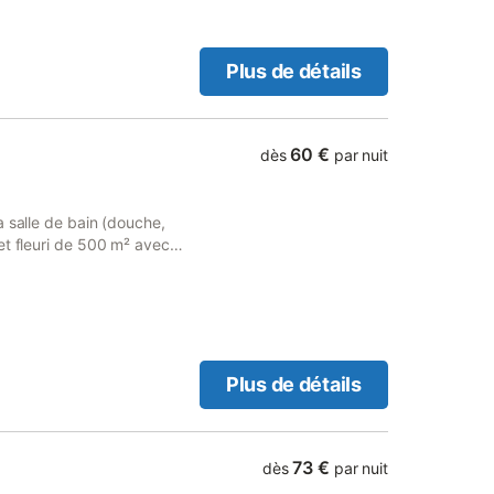
servi à votre guise dans la
se. La gare est accessible
disponible.
Plus de détails
60 €
dès
par nuit
a salle de bain (douche,
et fleuri de 500 m² avec
té pour prendre les repas,
ement auto à 100 m. Accueil
Plus de détails
73 €
dès
par nuit