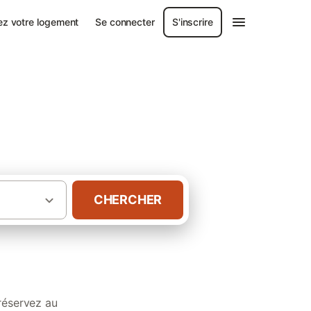
ez votre logement
Se connecter
S'inscrire
harente-Maritime
CHERCHER
roche de la plage en Charente-Maritime
réservez au