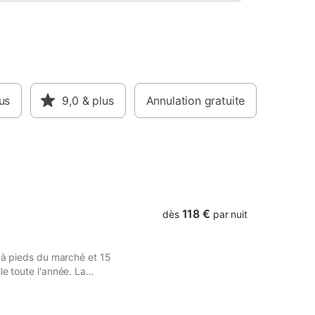
êt de la
îtres de
km,
m - TV -
é (lit
e bébé,
tion
,
us
9,0
& plus
Annulation gratuite
 15/09 -
ing privé
é - ping-
abri
n
118 €
dès
par nuit
n à pieds du marché et 15
le toute l'année. La
e vue et un accès direct
160, d'une télévision écran
salle d'eau avec douche et