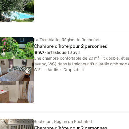
wc privatif. Le petit déjeuner continental peut être 
salle à manger, dans votre chambre ou sur la terras
en 20 min de marche et un parking privé fermé est 
La Tremblade, Région de Rochefort
Chambre d’hôte pour 2 personnes
9.7
Fantastique
⋅
16 avis
Une chambre confortable de 20 m², lit double, et s
lavabo, WC) dans la fraîcheur d'un jardin ombragé 
terrasse, possibilité d'un lit pour bébé. Espace abri
WiFi
Jardin
Draps de lit
table, chaises et transat. Quartier calme, stationn
sécurisé pour vélos et motos.
Rochefort, Région de Rochefort
Chambre d’hôte pour 2 personnes