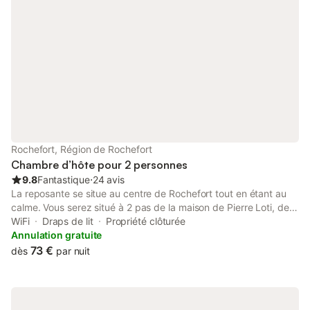
Rochefort, Région de Rochefort
Chambre d’hôte pour 2 personnes
9.8
Fantastique
⋅
24 avis
La reposante se situe au centre de Rochefort tout en étant au
calme. Vous serez situé à 2 pas de la maison de Pierre Loti, de
la corderie royale ou de la place Colbert, vous pourrez tout faire
WiFi
Draps de lit
Propriété clôturée
à pieds ! Les restaurants, les commerces et le marché de
Annulation gratuite
Rochefort sont au bout de la rue. Pour vous accueillir nous vous
73 €
dès
par nuit
proposons 2 Chambres d'hôtes de charme fraîchement
rénovées : Pierre Loti et Aziyadé. Tout a été fait pour vous
apporter le maximum de confort : grand lit de 160 cm, TV, Wifi,
grande douche et décoration soignée. J'aurai le plaisir de vous