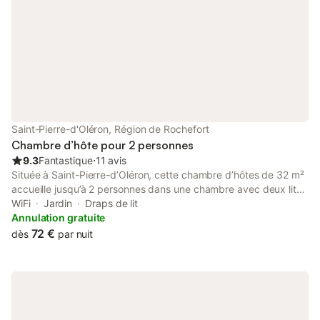
Saint-Pierre-d'Oléron, Région de Rochefort
Chambre d’hôte pour 2 personnes
9.3
Fantastique
⋅
11 avis
Située à Saint-Pierre-d’Oléron, cette chambre d’hôtes de 32 m²
accueille jusqu’à 2 personnes dans une chambre avec deux lits
simples (90 x 190 cm) pouvant être rapprochés. Vous disposez
WiFi
Jardin
Draps de lit
d’une salle de bain privative avec douche, lavabo, toilettes et
Annulation gratuite
rangements. La chambre est équipée d’une machine à café,
72 €
dès
par nuit
bouilloire, grille-pain, micro-ondes, réfrigérateur, vaisselle,
verres, couverts, télévision, chauffage et Wi-Fi. Le petit-
déjeuner est inclus dans votre séjour, ainsi que le linge de lit et
les serviettes. Profitez de votre terrasse privée avec table de
jardin et 2 chaises. Deux transats sont également à votre
disposition dans le jardin commun. Une place de parking fermée