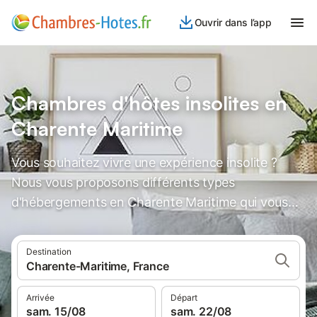
Ouvrir dans l’app
Chambres d'hôtes insolites en
Charente Maritime
Vous souhaitez vivre une expérience insolite ?
Nous vous proposons différents types
d'hébergements en Charente Maritime qui vous
laisseront des souvenirs inoubliables.
Destination
Charente-Maritime, France
Arrivée
Départ
sam. 15/08
sam. 22/08