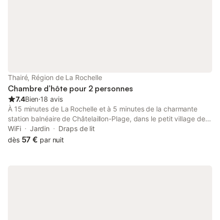
Thairé, Région de La Rochelle
Chambre d’hôte pour 2 personnes
7.4
Bien
⋅
18 avis
À 15 minutes de La Rochelle et à 5 minutes de la charmante
station balnéaire de Châtelaillon-Plage, dans le petit village de
Mortagne, venez découvrir le charme et l'authenticité d'une
WiFi
Jardin
Draps de lit
ancienne demeure charentaise construite par les ailleux d'Anne-
57 €
dès
par nuit
Marie et entourée d'un ancien corps de ferme en pierre du pays.
Les trois chambres d'hôtes, orientées au sud côté cour,
bénéficient d'un bel ensoleillement et du calme de la campagne.
Pas de table d'hôtes mais une cuisine équipée à disposition. À
proximité les îles d'Aix, Ré et Oléron. Chauffage compris, draps
fournis ainsi que linge de toilette.