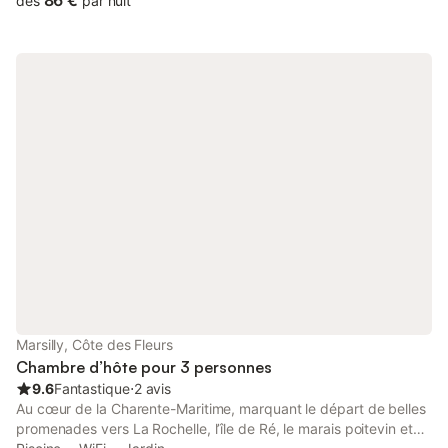
86 €
dès
par nuit
local sécurisé vélos et motos. Capacité d’accueil 8 personnes
dans 2 belles suites de +- 30m2 , pouvant chacune, accueillir
entre 1 et 4 personnes. Pour votre confort, chaque suite à une
grande douche et doubles vasques; Chaque suite est
composée de 2 pièces séparées (chambre et salon (convertible
en vrai espace couchage confortable) + salle d'eau et WC
séparés. Les suites sont situées au premier étage : - Suite n°1:
Watermael - 30 m² - lit double 160 + salon (canapé convertible
en vrai lit de 140), toilettes (toilettes fermés) et salle d'eau
privée, douche, double vasques - Vue jardin, terrasse.
Télévision - Wifi - Suite n°2: Boitfort - 32 m² - lit double 160 +
salon (convertible en vrai lit de 140), toilettes et salle d'eau
privée, double vasques et douche walk in. Vue jardin, terrasse.
Télévision - Wifi - entrée indépendante et esprit jardin Le
bonheur le matin est de vous préparer de bons petits déjeuners
gourmands composés de produits locaux, pâtisseries et
confitures maisons, pris en terrasse ou sous la véranda. Petits
Marsilly, Côte des Fleurs
déjeuners sans gluten à la demande. Pou
Chambre d’hôte pour 3 personnes
9.6
Fantastique
⋅
2 avis
Au cœur de la Charente-Maritime, marquant le départ de belles
promenades vers La Rochelle, l’île de Ré, le marais poitevin et