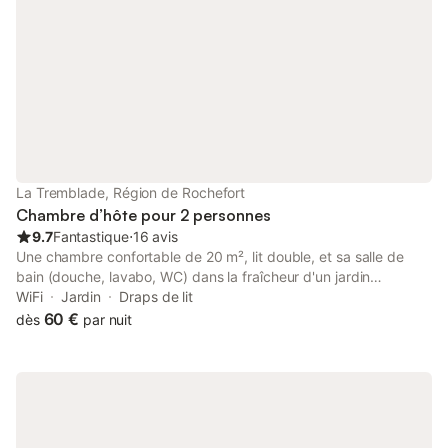
La Tremblade, Région de Rochefort
Chambre d’hôte pour 2 personnes
9.7
Fantastique
⋅
16 avis
Une chambre confortable de 20 m², lit double, et sa salle de
bain (douche, lavabo, WC) dans la fraîcheur d'un jardin
ombragé et fleuri de 500 m² avec terrasse, possibilité d'un lit
WiFi
Jardin
Draps de lit
pour bébé. Espace abrité pour prendre les repas, table, chaises
60 €
dès
par nuit
et transat. Quartier calme, stationnement auto à 100 m. Accueil
sécurisé pour vélos et motos.