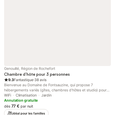
30 degrés du 1er mai au 30 septembre. Stationnement à
l'intérieur de la propriété. Toutes nos chambres sont situées en
rez-de-jardin avec son mobilier de jardin personnel. La
possibilité (sur réservation) de profiter de notre table les lundis,
mardis et jeudis, repas préparés par un chef cuisinier
gastronomique. Orienté OUEST
Genouillé, Région de Rochefort
Chambre d’hôte pour 3 personnes
9.3
Fantastique
⋅
38 avis
Bienvenue au Domaine de Fontsauzine, qui propose 7
hébergements variés (gîtes, chambres d'hôtes et studio) pour
accueillir familles, groupes et voyageurs individuels. Située à
WiFi
Climatisation
Jardin
Genouillé, cette charmante chambre d'hôtes vous accueille dans
Annulation gratuite
une chambre de 35 m² au premier étage d'une élégante longère
77 €
dès
par nuit
du XVIIIe siècle, pouvant héberger jusqu'à trois personnes. Vous
Idéal pour les familles