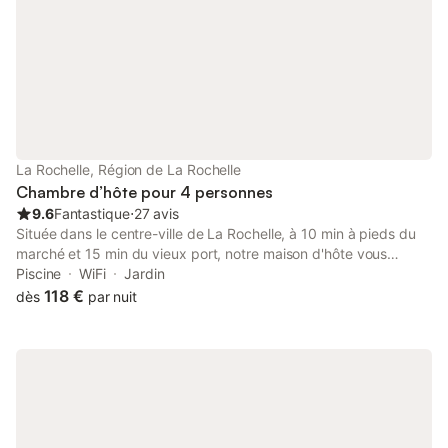
La Rochelle, Région de La Rochelle
Chambre d’hôte pour 4 personnes
9.6
Fantastique
⋅
27 avis
Située dans le centre-ville de La Rochelle, à 10 min à pieds du
marché et 15 min du vieux port, notre maison d'hôte vous
accueille toute l'année. La chambre de 21 m², indépendante et
Piscine
WiFi
Jardin
calme, offre une vue et un accès direct sur la terrasse et la
118 €
dès
par nuit
piscine. Elle est dotée d'un lit 160, d'une télévision écran plat et
d'un plateau bouilloire. Elle comprend une salle d'eau avec
douche et wc privatif. Le petit déjeuner continental peut être
servi à votre guise dans la salle à manger, dans votre chambre
ou sur la terrasse. La gare est accessible en 20 min de marche
et un parking privé fermé est disponible.