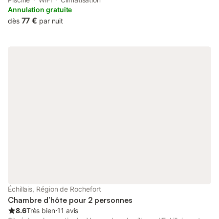
gratuit Accès à la piscine selon les horaires
Annulation gratuite
77 €
dès
par nuit
Échillais, Région de Rochefort
Chambre d’hôte pour 2 personnes
8.6
Très bien
⋅
11 avis