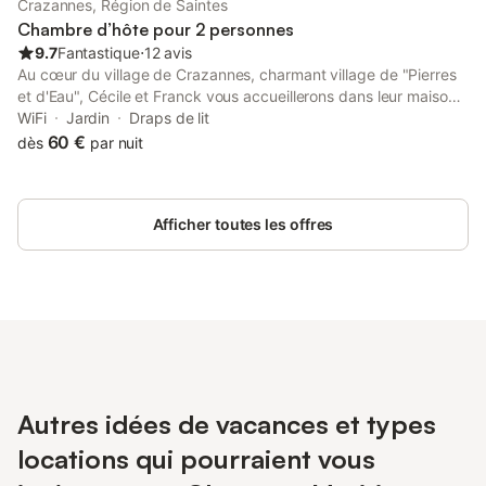
Crazannes, Région de Saintes
Chambre d’hôte pour 2 personnes
9.7
Fantastique
⋅
12 avis
Au cœur du village de Crazannes, charmant village de "Pierres
et d'Eau", Cécile et Franck vous accueillerons dans leur maison
charentaise traditionnelle. Nous mettons à votre disposition une
WiFi
Jardin
Draps de lit
vaste chambre en rez-de-chaussée, salle de bain et WC
60 €
dès
par nuit
partagés. Vous aurez accès à la cuisine et au jardin. Ce village,
implanté dans les méandres de la Charente, est traversé par la
Flow Vélo (Véloroute n°92). La Roue Blanche vous permettra de
Afficher toutes les offres
relier la Vélodyssée en accédant au riche patrimoine charentais.
La maison est située à proximité immédiate de la Galaxie des
Pierres Levées, de l'Echappée Nature "La Pierre de Crazannes"
et à deux pas des Lapidiales. De magnifiques sites de pêche
vous attendent tout près. L'Océan n'est qu'à 35 km.
Autres idées de vacances et types
locations qui pourraient vous