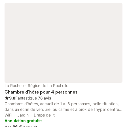
Bleue avec son entrée indépendante accueille 2 à 3 personnes,
elle est équipée d'un lit 160, d'une salle d'eau privative avec
douche multi-jets vous assurera une paisible et douce nuit à la
mer.
La Rochelle, Région de La Rochelle
Chambre d’hôte pour 4 personnes
9.8
Fantastique
⋅
78 avis
Chambres d'hôtes, accueil de 1 à. 8 personnes, belle situation,
dans un écrin de verdure, au calme et à prox de l'hyper centre,
accessible en 15 petites minutes à pied ou 5 minutes avec le
WiFi
Jardin
Draps de lit
bus qui est à 2 minutes à pied - Piste cycle et parking devant la
Annulation gratuite
maison, 10 minutes de l'Île de Ré. Shopping à 5 minutes à pied -