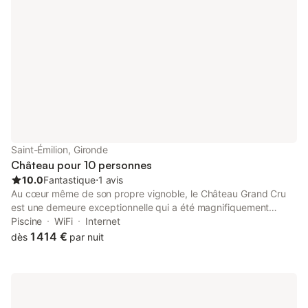
Saint-Émilion, Gironde
Château pour 10 personnes
10.0
Fantastique
⋅
1 avis
Au cœur même de son propre vignoble, le Château Grand Cru
est une demeure exceptionnelle qui a été magnifiquement
restaurée pour accueillir les amateurs de vin et les francophiles
Piscine
WiFi
Internet
dans un cadre enchanteur, à proximité de Saint-Émilion.
1 414 €
dès
par nuit
Véritable maison girondine typique, ce château viticole vous
accueille toute l'année, que vous souhaitiez admirer sa façade
recouverte de glycines à la fin du printemps ou vous détendre
au milieu des vignes aux teintes dorées en automne. En effet,
vous êtes entouré de vignes magnifiques ; il s’agit d’un vignoble