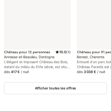
Château pour 12 personnes
10.0
(
1
)
Château pour 91 pe
Annesse-et-Beaulieu, Dordogne
Benest, Charente
L'élégant et imposant Château des Bois,
Entouré d'un parc boi
datant du milieu du XVIe siècle, est situé
Château Paradis est 
sur un domaine privé de 45 acres et offre
dès
417 €
/
nuit
de réception et de m
dès
3 038 €
/
nuit
d'excellentes vues sur la vallée de la
XVIe siècle et entièr
rivière Isle. Six chambres
2016. Idéalement sit
somptueusement décorées et six salles
distance en voiture d
Afficher toutes les offres
de bains sont disponibles à la location
Limoges, il appartenait
exclusive. Une piscine est disponible
famille Boiceau. Le ju
pour un usage privé ; elle est équipée
auteur d'ouvrages de
d'une alarme de sécurité pour enfants. Le
d'écrits en dialecte p