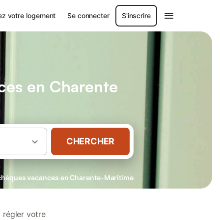
ez votre logement
Se connecter
S'inscrire
ces en Charente
CHERCHER
chèques vacances en Charente-Maritime
régler votre