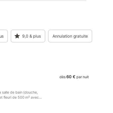
êt de la
îtres de
km,
m - TV -
é (lit
e bébé,
tion
,
us
9,0
& plus
Annulation gratuite
 15/09 -
ing privé
é - ping-
abri
n
60 €
dès
par nuit
a salle de bain (douche,
et fleuri de 500 m² avec
té pour prendre les repas,
ement auto à 100 m. Accueil