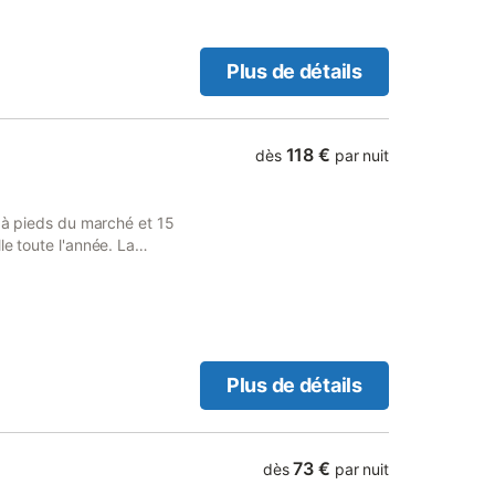
Plus de détails
118 €
dès
par nuit
n à pieds du marché et 15
le toute l'année. La
e vue et un accès direct
160, d'une télévision écran
salle d'eau avec douche et
servi à votre guise dans la
se. La gare est accessible
disponible.
Plus de détails
73 €
dès
par nuit