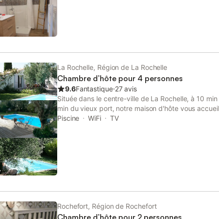
La Rochelle, Région de La Rochelle
Chambre d’hôte pour 4 personnes
9.6
Fantastique
⋅
27 avis
Située dans le centre-ville de La Rochelle, à 10 mi
min du vieux port, notre maison d'hôte vous accueil
chambre de 21 m², indépendante et calme, offre un
Piscine
WiFi
TV
sur la terrasse et la piscine. Elle est dotée d'un lit 
plat et d'un plateau bouilloire. Elle comprend une 
wc privatif. Le petit déjeuner continental peut être 
salle à manger, dans votre chambre ou sur la terras
en 20 min de marche et un parking privé fermé est 
Rochefort, Région de Rochefort
Chambre d’hôte pour 2 personnes