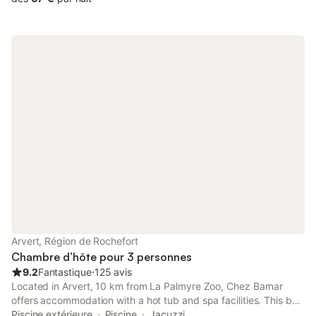
Arvert, Région de Rochefort
Chambre d’hôte pour 3 personnes
9.2
Fantastique
⋅
125 avis
Located in Arvert, 10 km from La Palmyre Zoo, Chez Barnar
offers accommodation with a hot tub and spa facilities. This bed
and breakfast features a private pool, a garden and free private
Piscine extérieure
Piscine
Jacuzzi