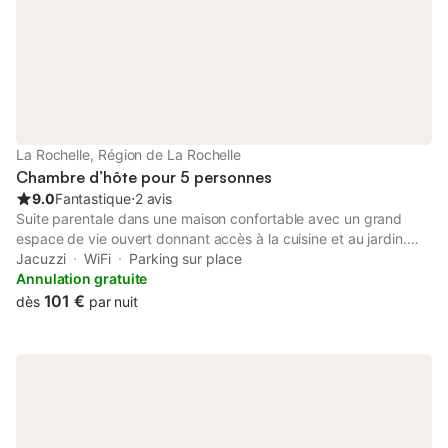
La Rochelle, Région de La Rochelle
Chambre d’hôte pour 5 personnes
9.0
Fantastique
⋅
2 avis
Suite parentale dans une maison confortable avec un grand
espace de vie ouvert donnant accès à la cuisine et au jardin.
Idéalement située dans un quartier calme et prisé proche du
Jacuzzi
WiFi
Parking sur place
centre ville, des parcs et de la plage. Accès à de nombreux
Annulation gratuite
commerces de proximité et plusieurs lignes de bus.
101 €
dès
par nuit
Stationnement gratuit dans la rue face à la maison ou rues
adjacentes.