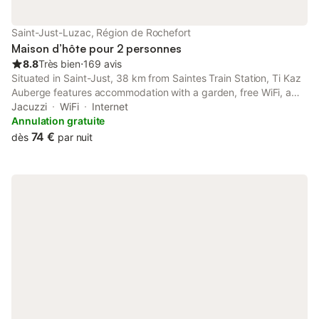
Saint-Just-Luzac, Région de Rochefort
Maison d’hôte pour 2 personnes
8.8
Très bien
⋅
169 avis
Situated in Saint-Just, 38 km from Saintes Train Station, Ti Kaz
Auberge features accommodation with a garden, free WiFi, a
shared kitchen, and bicycle parking. Featuring a shared lounge,
Jacuzzi
WiFi
Internet
this property also provides guests with a picnic area.
Annulation gratuite
74 €
dès
par nuit