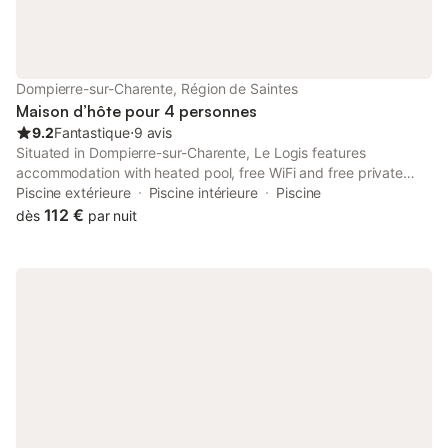
Dompierre-sur-Charente, Région de Saintes
Maison d’hôte pour 4 personnes
9.2
Fantastique
⋅
9 avis
Situated in Dompierre-sur-Charente, Le Logis features
accommodation with heated pool, free WiFi and free private
parking for guests who drive. The property has river and inner
Piscine extérieure
Piscine intérieure
Piscine
courtyard views, and is 13 km from Saintes Train Station.
112 €
dès
par nuit