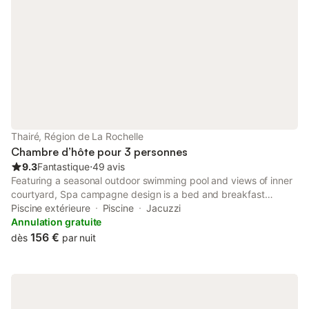
Thairé, Région de La Rochelle
Chambre d’hôte pour 3 personnes
9.3
Fantastique
⋅
49 avis
Featuring a seasonal outdoor swimming pool and views of inner
courtyard, Spa campagne design is a bed and breakfast
situated in a historic building in Thairé, 22 km from L'Espace
Piscine extérieure
Piscine
Jacuzzi
Encan.
Annulation gratuite
156 €
dès
par nuit