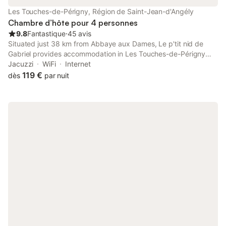
Les Touches-de-Périgny, Région de Saint-Jean-d'Angély
Chambre d’hôte pour 4 personnes
9.8
Fantastique
⋅
45 avis
Situated just 38 km from Abbaye aux Dames, Le p'tit nid de
Gabriel provides accommodation in Les Touches-de-Périgny
with access to a garden, barbecue facilities, as well as a shared
Jacuzzi
WiFi
Internet
kitchen.
119 €
dès
par nuit