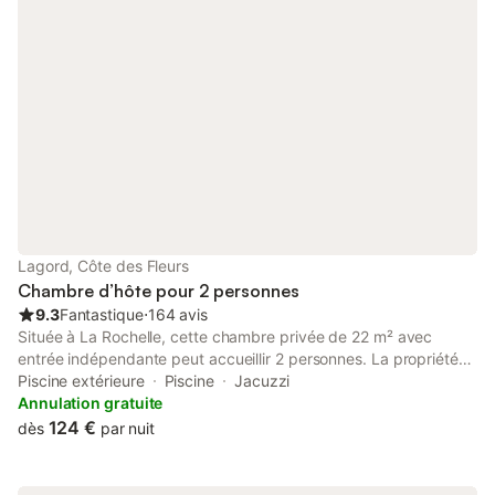
Lagord, Côte des Fleurs
Chambre d’hôte pour 2 personnes
9.3
Fantastique
⋅
164 avis
Située à La Rochelle, cette chambre privée de 22 m² avec
entrée indépendante peut accueillir 2 personnes. La propriété
se trouve à 300 m du centre-ville, offrant un pied-à-terre
Piscine extérieure
Piscine
Jacuzzi
pratique pour visiter la région côtière, avec la plage à 3,5 km et
Annulation gratuite
la gare à 2,5 km. L'unité est située au rez-de-chaussée et
124 €
dès
par nuit
comprend un lit double, un bureau et une salle de bains
privative avec douche à l'italienne. Les équipements incluent le
Wi-Fi, le chauffage, une télévision à écran plat, un réfrigérateur