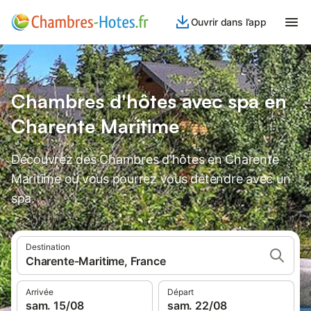
Ouvrir dans l’app
Chambres d'hôtes avec spa en
Charente Maritime
Découvrez des Chambres d'hôtes en Charente
Maritime où vous pourrez vous détendre avec un
spa.
Destination
Charente-Maritime, France
Arrivée
Départ
sam. 15/08
sam. 22/08