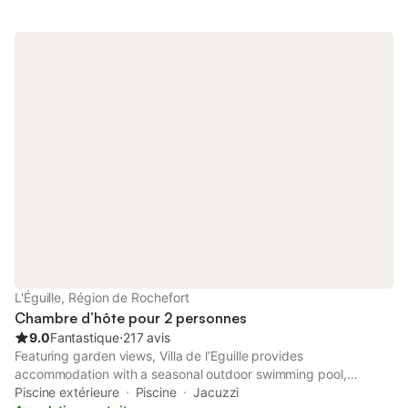
L'Éguille, Région de Rochefort
Chambre d’hôte pour 2 personnes
9.0
Fantastique
⋅
217 avis
Featuring garden views, Villa de l’Eguille provides
accommodation with a seasonal outdoor swimming pool,
massage services and a garden, around 36 km from Saintes
Piscine extérieure
Piscine
Jacuzzi