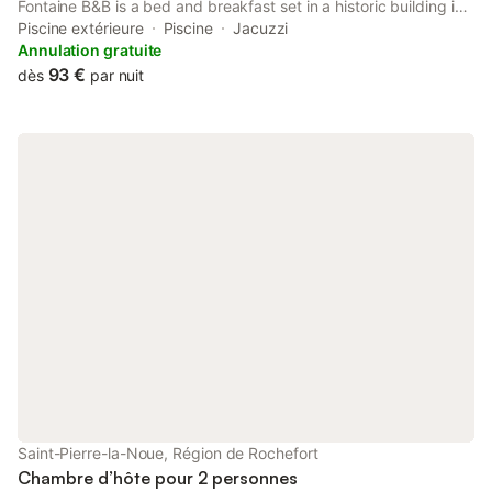
Fontaine B&B is a bed and breakfast set in a historic building in
Soubran, 24 km from Patiras Island. This property offers access
Piscine extérieure
Piscine
Jacuzzi
to table tennis, darts and free private parking.
Annulation gratuite
93 €
dès
par nuit
Saint-Pierre-la-Noue, Région de Rochefort
Chambre d’hôte pour 2 personnes