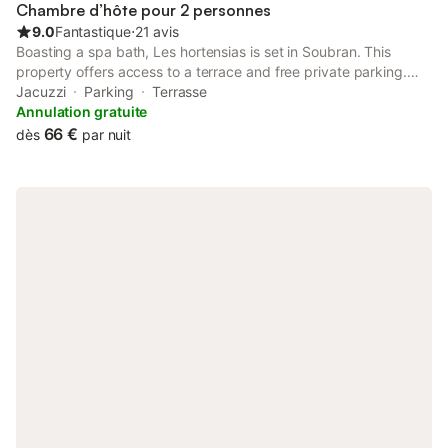
badminton. Des installations de sports nautiques sont
Chambre d’hôte pour 2 personnes
disponibles sur place et la plage voisine offre d
9.0
Fantastique
⋅
21 avis
Boasting a spa bath, Les hortensias is set in Soubran. This
property offers access to a terrace and free private parking.
The property is non-smoking and is located 25 km from Patiras
Jacuzzi
Parking
Terrasse
Island. The bed and breakfast has a satellite flat-screen TV.
Annulation gratuite
66 €
dès
par nuit