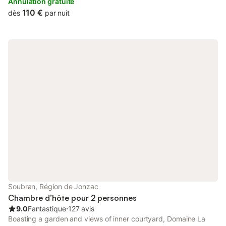
Train Station.
Annulation gratuite
110 €
dès
par nuit
Soubran, Région de Jonzac
Chambre d’hôte pour 2 personnes
9.0
Fantastique
⋅
127 avis
Boasting a garden and views of inner courtyard, Domaine La