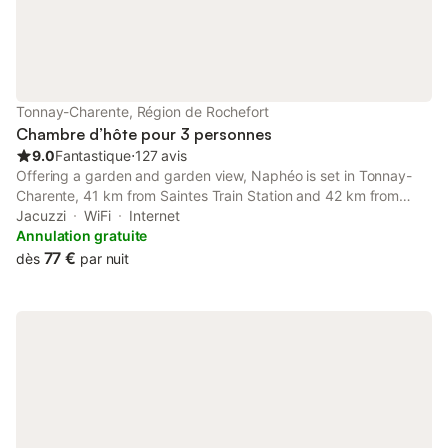
Tonnay-Charente, Région de Rochefort
Chambre d’hôte pour 3 personnes
9.0
Fantastique
⋅
127 avis
Offering a garden and garden view, Naphéo is set in Tonnay-
Charente, 41 km from Saintes Train Station and 42 km from
L'Espace Encan. There is a private entrance at the bed and
Jacuzzi
WiFi
Internet
breakfast for the convenience of those who stay.
Annulation gratuite
77 €
dès
par nuit