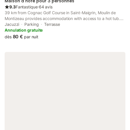
Maison d’hôte pour 3 personnes
9.3
Fantastique
⋅
64 avis
39 km from Cognac Golf Course in Saint-Maigrin, Moulin de
Montizeau provides accommodation with access to a hot tub.
This property offers access to a terrace and free private
Jacuzzi
Parking
Terrasse
parking.
Annulation gratuite
80 €
dès
par nuit