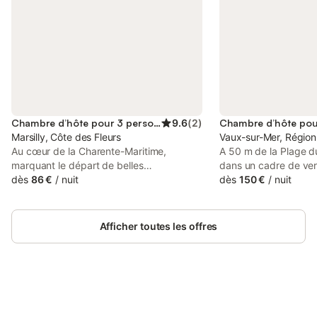
Chambre d’hôte pour 3 personnes
9.6
(
2
)
Marsilly, Côte des Fleurs
Vaux-sur-Mer, Région
Au cœur de la Charente-Maritime,
A 50 m de la Plage d
marquant le départ de belles
dans un cadre de ver
promenades vers La Rochelle, l’île de Ré,
dès
86 €
/
nuit
et calme, en bordure
dès
150 €
/
nuit
le marais poitevin et autres sites, notre
"Domaine des Fées", 
maison vous ouvre ses portes pour une
entre Royan et Saint-
parenthèse de détente et de bien-être.
l'Escapade vous att
Afficher toutes les offres
Venez profiter de cette atmosphère
d'exception. Offrez-
conviviale et chaleureuse pour vous
amoureuse, relaxant
retrouver entres amis, un rendez vous
dépaysante … Vous au
d'amoureux ou une halte professionnelle.
un environnement arb
Durant cette conjoncture, Nous vous
avec une terrasse ple
proposons des bocaux soigneusement
Connectez-vous et économisez
piscine et un patio 
Se connecter