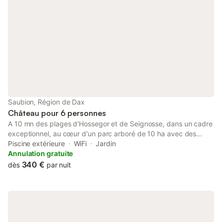
Il règne une ambiance si détendue
lorsque vous sortez et profitez des
magnifiques jardins. Trouvez quelqu'un
pour jo
Saubion, Région de Dax
Château pour 6 personnes
A 10 mn des plages d'Hossegor et de Seignosse, dans un cadre
exceptionnel, au cœur d'un parc arboré de 10 ha avec des
chênes pluri-séculaires (600 ans) où gambadent des biches,
Piscine extérieure
WiFi
Jardin
vous profiterez d'un logement de 200m2 rénové pour 6
Annulation gratuite
personnes dans une maison de caractère et de votre propre
340 €
dès
par nuit
piscine. L'endroit est très calme, idéal pour les amoureux de la
nature et des anciennes batisses, pour se ressourcer été
comme hiver, profiter de l’océan à quelques minutes, faire du
sport, découvrir les Landes et le Pays Basque. C'est un
excellent compromis plage/campagne/visites en toutes saisons.