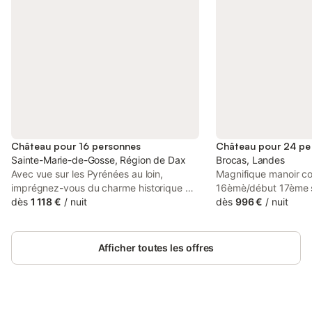
Château pour 16 personnes
Château pour 24 pe
Sainte-Marie-de-Gosse, Région de Dax
Brocas, Landes
Avec vue sur les Pyrénées au loin,
Magnifique manoir con
imprégnez-vous du charme historique de
16èmè/début 17ème si
ce délicieux château français dans le
dès
1 118 €
/
nuit
parc régional des L
dès
996 €
/
nuit
Pays Basque, idéalement situé pour
Standing haut nivea
admirer Biarritz, Hossegor et l'élégante
pièces meublées ave
ville de Bayonne. Avec sa piscine privée,
ancien, situé dans u
Afficher toutes les offres
son court de tennis et plus de quatre
calme tout confort, 
acres de terrain, le Château Bellevue est
salons dont boudoir,
idéal pour les familles ou les amis en
salon,salon/bibliothè
quête d'une escapade relaxante dans un
projection/home ciném